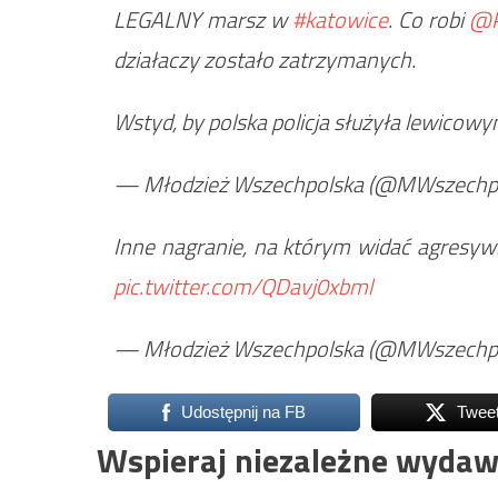
LEGALNY marsz w
#katowice
. Co robi
@P
działaczy zostało zatrzymanych.
Wstyd, by polska policja służyła lewico
— Młodzież Wszechpolska (@MWszechp
Inne nagranie, na którym widać agresywn
pic.twitter.com/QDavj0xbml
— Młodzież Wszechpolska (@MWszechp
Udostępnij na FB
Twee
Wspieraj niezależne wydaw