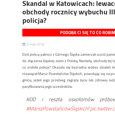
Skandal w Katowicach: lewac
obchody rocznicy wybuchu III
policja?
PODOBA CI SIĘ TO CO ROBI
6 maja 2018
Dziś polscy patrioci z Górnego Śląska zamierzali uczcić pam
do złączenia śląskiej ziemi z Polską. Niestety, obchody tej
co zrobiła policja? Okazała się bezradna wobec działań 
rozwiązał Marsz Powstańców Śląskich, powołując się na pr
gminy, jeżeli jego przebieg zagraża życiu lub zdrowiu lu
pacyfikowania jego uczestników.
KOD i reszta osxołomów próbowa
#MarszPowstańcówŚląskich
!
pic.twitte