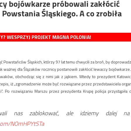
cy bojówkarze próbowali zakłócić
 Powstania Śląskiego. A co zrobiła
MY? WESPRZYJ PROJEKT MAGNA POLONIA!
ięć Powstańców Śląskich, którzy 97 lat temu chwycili za broń, by doprowadz
 tak ważnej dla Ślązaków rocznicy postanowili zakłócić lewaccy bojówkarze.
lewaków, obchodząc się z nimi jak z jajkiem. Wtedy to prezydent Katowi
zepis, iż „zgromadzenie może być rozwiązane przez przedstawiciela orga
dzi”. Po rozwiązaniu Marszu przez prezydenta Krupę policja przystąpiła 
li nas zablokować, ale idziemy dalej na
r.com/NOmHPYtSTa