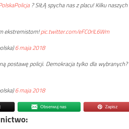
olskaPolicja
? SIŁĄ spycha nas z placu! Kilku naszych
wym ekstremistom!
pic.twitter.com/eFC0rlL6Wm
olska)
6 maja 2018
ą postawę policji. Demokracja tylko dla wybranych?
olska)
6 maja 2018
t
Obserwuj nas
Zapisz
nictwo: