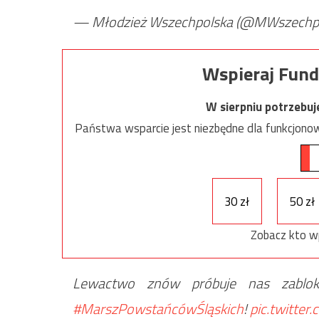
— Młodzież Wszechpolska (@MWszechp
Wspieraj Fund
W sierpniu potrzebu
Państwa wsparcie jest niezbędne dla funkcjonow
30 zł
50 zł
Zobacz kto w
Lewactwo znów próbuje nas zabloko
#MarszPowstańcówŚląskich
!
pic.twitte