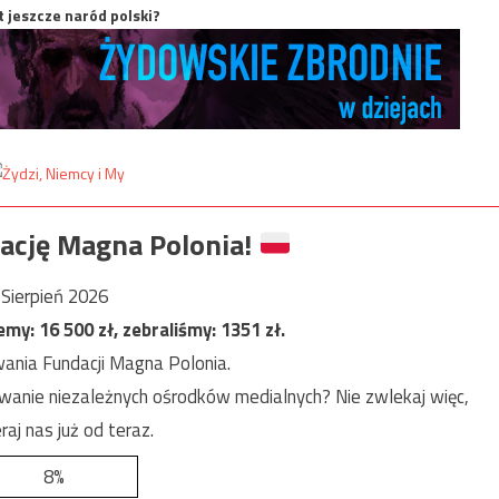
t jeszcze naród polski?
ację Magna Polonia!
Sierpień 2026
jemy:
16 500
zł, zebraliśmy:
1351
zł.
ania Fundacji Magna Polonia.
anie niezależnych ośrodków medialnych? Nie zwlekaj więc,
raj nas już od teraz.
8%