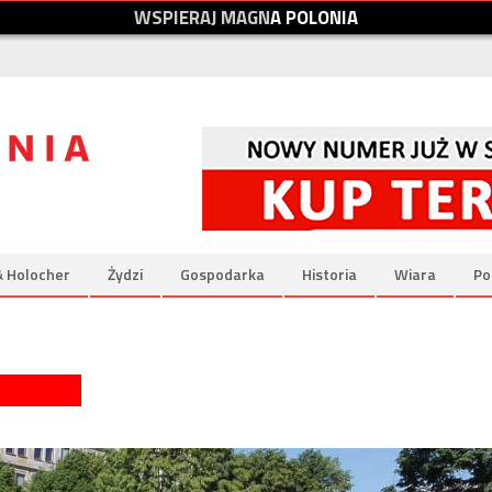
W
S
P
I
E
R
A
J
M
A
G
N
A
P
O
L
O
N
I
A
& Holocher
Żydzi
Gospodarka
Historia
Wiara
Po