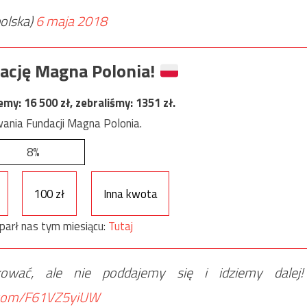
olska)
6 maja 2018
ację Magna Polonia!
jemy:
16 500
zł, zebraliśmy:
1351
zł.
ania Fundacji Magna Polonia.
8%
100 zł
Inna kwota
parł nas tym miesiącu:
Tutaj
wać, ale nie poddajemy się i idziemy dalej!
r.com/F61VZ5yiUW