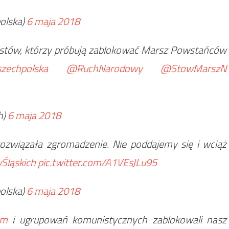
olska)
6 maja 2018
nistów, którzy próbują zablokować Marsz Powstańców
echpolska
@RuchNarodowy
@StowMarszN
h)
6 maja 2018
 rozwiązała zgromadzenie. Nie poddajemy się i wciąż
ląskich
pic.twitter.com/A1VEsJLu95
olska)
6 maja 2018
em
i ugrupowań komunistycznych zablokowali nasz