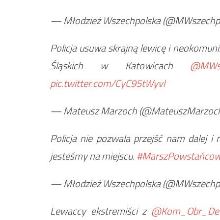
— Młodzież Wszechpolska (@MWszechp
Policja usuwa skrajną lewicę i neokomu
Śląskich w Katowicach
@MWsz
pic.twitter.com/CyC95tWyvl
— Mateusz Marzoch (@MateuszMarzoc
Policja nie pozwala przejść nam dalej i
jesteśmy na miejscu.
#MarszPowstańcowŚ
— Młodzież Wszechpolska (@MWszechp
Lewaccy ekstremiści z
@Kom_Obr_D