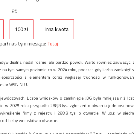
8%
100 zł
Inna kwota
parł nas tym miesiącu:
Tutaj
dywidualna nadal rośnie, ale bardzo powoli. Warto również zauważyć, 
ie na tym samym poziomie co w 2024 roku, podczas gdy liczba zamknięć s
dsiębiorczości z elementem coraz większej trudności w funkcjonowan
ofesor WSB-NLU.
jewództwach. Liczba wniosków o zamknięcie JDG była mniejsza niż licz
ie w 2025 roku przypadło 288,8 tys. zgłoszeń o otwarciu jednoosobow
kreślenie firmy z rejestru i 288,8 tys. o otwarcie. W ub.r. w siedm
 od liczby wniosków o otwarcie.
cia), lubuskie (4,6 tys. vs. 4,4 tys.), pomorskie (10,3 tys. – zamknięcia, 10