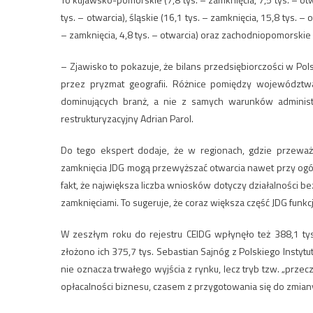
tys. – otwarcia), śląskie (16,1 tys. – zamknięcia, 15,8 tys. – 
– zamknięcia, 4,8 tys. – otwarcia) oraz zachodniopomorskie (8,
– Zjawisko to pokazuje, że bilans przedsiębiorczości w Polsc
przez pryzmat geografii. Różnice pomiędzy województw
dominujących branż, a nie z samych warunków administ
restrukturyzacyjny Adrian Parol.
Do tego ekspert dodaje, że w regionach, gdzie przeważa
zamknięcia JDG mogą przewyższać otwarcia nawet przy ogól
fakt, że największa liczba wniosków dotyczy działalności 
zamknięciami. To sugeruje, że coraz większa część JDG funk
W zeszłym roku do rejestru CEIDG wpłynęło też 388,1 ty
złożono ich 375,7 tys. Sebastian Sajnóg z Polskiego Instyt
nie oznacza trwałego wyjścia z rynku, lecz tryb tzw. „prze
opłacalności biznesu, czasem z przygotowania się do zmian