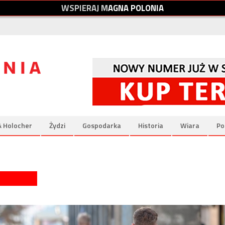
W
S
P
I
E
R
A
J
M
A
G
N
A
P
O
L
O
N
I
A
& Holocher
Żydzi
Gospodarka
Historia
Wiara
Po