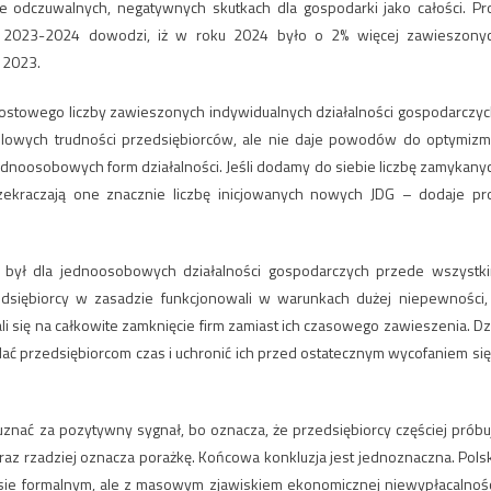
e odczuwalnych, negatywnych skutkach dla gospodarki jako całości. Pro
at 2023-2024 dowodzi, iż w roku 2024 było o 2% więcej zawieszony
 2023.
ostowego liczby zawieszonych indywidualnych działalności gospodarczyc
ilowych trudności przedsiębiorców, ale nie daje powodów do optymizm
dnoosobowych form działalności. Jeśli dodamy do siebie liczbę zamykany
zekraczają one znacznie liczbę inicjowanych nowych JDG – dodaje pro
5 był dla jednoosobowych działalności gospodarczych przede wszystk
dsiębiorcy w zasadzie funkcjonowali w warunkach dużej niepewności,
li się na całkowite zamknięcie firm zamiast ich czasowego zawieszenia. Dz
ać przedsiębiorcom czas i uchronić ich przed ostatecznym wycofaniem się
uznać za pozytywny sygnał, bo oznacza, że przedsiębiorcy częściej próbu
oraz rzadziej oznacza porażkę. Końcowa konkluzja jest jednoznaczna. Pols
ensie formalnym, ale z masowym zjawiskiem ekonomicznej niewypłacalnośc