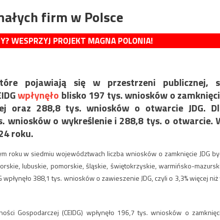
małych firm w Polsce
MY? WESPRZYJ PROJEKT MAGNA POLONIA!
óre pojawiają się w przestrzeni publicznej, s
EIDG
wpłynęło
blisko 197 tys. wniosków o zamknięc
ej oraz 288,8 tys. wniosków o otwarcie JDG. D
 wniosków o wykreślenie i 288,8 tys. o otwarcie.
024 roku.
łym roku w siedmiu województwach liczba wniosków o zamknięcie JDG by
rskie, lubuskie, pomorskie, śląskie, świętokrzyskie, warmińsko-mazursk
 wpłynęło 388,1 tys. wniosków o zawieszenie JDG, czyli o 3,3% więcej niż
alności Gospodarczej (CEIDG) wpłynęło 196,7 tys. wniosków o zamknięc