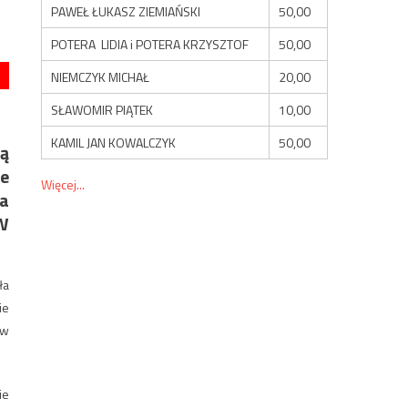
PAWEŁ ŁUKASZ ZIEMIAŃSKI
50,00
POTERA LIDIA i POTERA KRZYSZTOF
50,00
NIEMCZYK MICHAŁ
20,00
SŁAWOMIR PIĄTEK
10,00
KAMIL JAN KOWALCZYK
50,00
ą
ie
Więcej...
la
 W
ła
ie
 w
ie