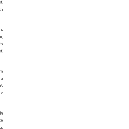
f.
ch
h.
u,
ch
f.
im
 a
iś
 z
ją
ka
i,