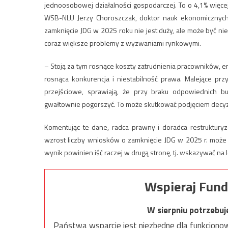
jednoosobowej działalności gospodarczej. To o 4,1% więce
WSB-NLU Jerzy Choroszczak, doktor nauk ekonomicznych
zamknięcie JDG w 2025 roku nie jest duży, ale może być n
coraz większe problemy z wyzwaniami rynkowymi.
– Stoją za tym rosnące koszty zatrudnienia pracowników, e
rosnąca konkurencja i niestabilność prawa. Malejące pr
przejściowe, sprawiają, że przy braku odpowiednich b
gwałtownie pogorszyć. To może skutkować podjęciem decyzji
Komentując te dane, radca prawny i doradca restruktury
wzrost liczby wniosków o zamknięcie JDG w 2025 r. może b
wynik powinien iść raczej w drugą stronę, tj. wskazywać na 
Wspieraj Fund
W sierpniu potrzebu
Państwa wsparcie jest niezbędne dla funkcjonow