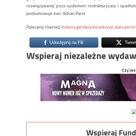
rozwiązywanej poza systemem restrukturyzacji i upadłoś
podsumowuje mec. Adrian Parol.
Polecamy również:
Kolejny genderysta dokonał ataku terro
Udostępnij na FB
Twee
Wspieraj niezależne wydaw
Czy jes
Wspieraj Fund