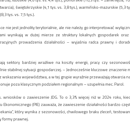
otwarcia), świętokrzyskie (4,1 tys. vs. 3,8 tys.), warmińsko-mazurskie (5,3 ty
3 tys. vs. 7,5 tys.).
e nie jest jednolity terytorialnie, ale nie należy go interpretować wyłączn
ami wynikają w dużej mierze ze struktury lokalnych gospodarek oraz
racyjnych prowadzenia działalności – wyjaśnia radca prawny i dorad
ją sektory bardziej wrażliwe na koszty energii, pracy czy sezonowoś
nie stabilnej sytuacji gospodarczej. – Jednocześnie kluczowe znaczenie 
bez wskazania województwa, a w tej grupie wyraźnie przeważają otwarcia n
cjonuje poza klasycznym podziałem regionalnym – uzupełnia mec. Parol.
s. wniosków o zawieszenie JDG. To o 3,3% więcej niż w 2024 roku, kie
utu Ekonomicznego (PIE) zauważa, że zawieszenie działalności bardzo częs
czekania”, który wynika z sezonowości, chwilowego braku zleceń, testowan
y formy prawnej.