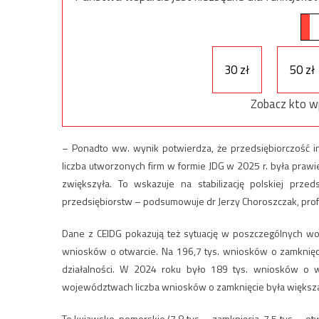
30 zł
50 zł
Zobacz kto w
– Ponadto ww. wynik potwierdza, że przedsiębiorczość in
liczba utworzonych firm w formie JDG w 2025 r. była praw
zwiększyła. To wskazuje na stabilizację polskiej prze
przedsiębiorstw – podsumowuje dr Jerzy Choroszczak, pr
Dane z CEIDG pokazują też sytuację w poszczególnych wo
wniosków o otwarcie. Na 196,7 tys. wniosków o zamknięc
działalności. W 2024 roku było 189 tys. wniosków o wy
województwach liczba wniosków o zamknięcie była większa
To kujawsko-pomorskie (7,8 tys. – zamknięcia, 7,5 tys. – otwar