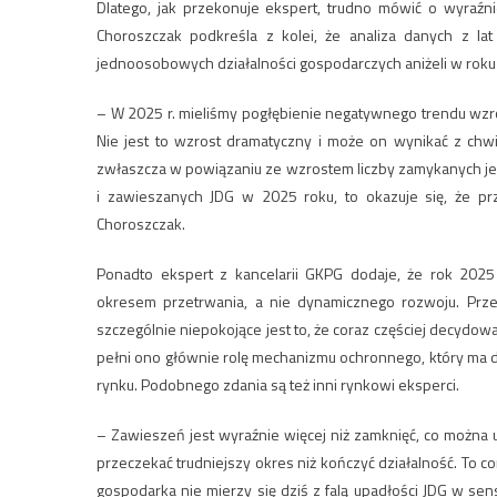
Dlatego, jak przekonuje ekspert, trudno mówić o wyraźni
Choroszczak podkreśla z kolei, że analiza danych z l
jednoosobowych działalności gospodarczych aniżeli w roku
– W 2025 r. mieliśmy pogłębienie negatywnego trendu wzr
Nie jest to wzrost dramatyczny i może on wynikać z chw
zwłaszcza w powiązaniu ze wzrostem liczby zamykanych je
i zawieszanych JDG w 2025 roku, to okazuje się, że pr
Choroszczak.
Ponadto ekspert z kancelarii GKPG dodaje, że rok 202
okresem przetrwania, a nie dynamicznego rozwoju. Prze
szczególnie niepokojące jest to, że coraz częściej decydowa
pełni ono głównie rolę mechanizmu ochronnego, który ma d
rynku. Podobnego zdania są też inni rynkowi eksperci.
– Zawieszeń jest wyraźnie więcej niż zamknięć, co można 
przeczekać trudniejszy okres niż kończyć działalność. To c
gospodarka nie mierzy się dziś z falą upadłości JDG w s