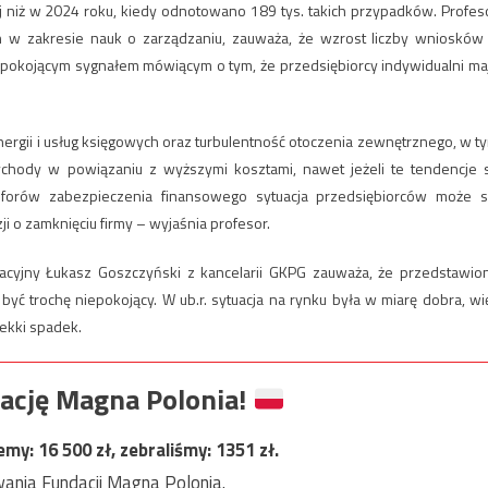
j niż w 2024 roku, kiedy odnotowano 189 tys. takich przypadków. Profes
 w zakresie nauk o zarządzaniu, zauważa, że wzrost liczby wniosków
iepokojącym sygnałem mówiącym o tym, że przedsiębiorcy indywidualni ma
nergii i usług księgowych oraz turbulentność otoczenia zewnętrznego, w t
zychody w powiązaniu z wyższymi kosztami, nawet jeżeli te tendencje 
uforów zabezpieczenia finansowego sytuacja przedsiębiorców może s
 o zamknięciu firmy – wyjaśnia profesor.
zacyjny Łukasz Goszczyński z kancelarii GKPG zauważa, że przedstawio
yć trochę niepokojący. W ub.r. sytuacja na rynku była w miarę dobra, wi
lekki spadek.
ację Magna Polonia!
jemy:
16 500
zł, zebraliśmy:
1351
zł.
ania Fundacji Magna Polonia.