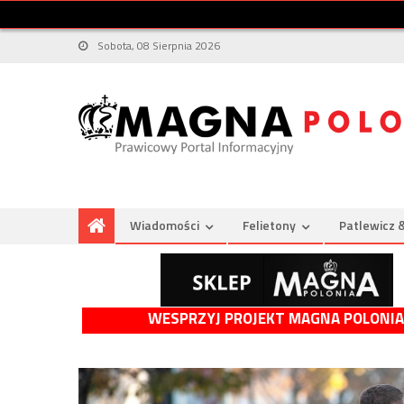
Sobota, 08 Sierpnia 2026
Wiadomości
Felietony
Patlewicz 
WESPRZYJ PROJEKT MAGNA POLONIA