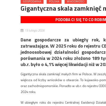
GOSPODARKA
POLSKA
WIADOMOŚCI
Gigantyczna skala zamknięć 
PODOBA CI SIĘ TO CO ROBI
13 lutego 2026
Dane gospodarcze za ubiegły rok, kt
zatrważające. W 2025 roku do rejestru C
jednoosobowej działalności gospodarcz
porównania w 2024 roku złożono 189 tys.
ub.r. było o 4,1% więcej likwidacji niż w 2
Gigantyczna skala zamknięć małych firm w Polsce. W zesz
większa od liczby wniosków o otwarcie. To kujawsko-pomo
oraz zachodniopomorskie. Ponadto w ub.r. do rejestru CEIDG
2024 roku.
W ubiegłym roku do rejestru Centralnej Ewidencji Dział