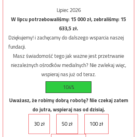
Lipiec 2026
W lipcu potrzebowaliśmy:
15 000
zł, zebraliśmy:
15
633,5
zł.
Dziękujemy! i zachęcamy do dalszego wsparcia naszej
fundacji.
Masz świadomość tego jak ważne jest przetrwanie
niezależnych ośrodków medialnych? Nie zwlekaj więc,
wspieraj nas już od teraz.
104%
Uważasz, że robimy dobrą robotę? Nie czekaj zatem
do jutra, wspieraj nas od dzisiaj.
30 zł
50 zł
100 zł