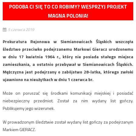
PODOBA CI SIĘ TO CO ROBIMY? WESPRZYJ PROJEKT
MAGNA POLONIA!
5 czerwca 2019
Prokuratura Rejonowa w Siemianowicach Śląskich wszczęła
śledztwo przeciwko podejrzanemu Markowi Gieracz urodzonemu
w dniu 17 kwietnia 1964 r., który nie posiada stałego miejsca
zamieszkania, a ostatnio przebywał w Siemianowicach Śląskich.
Mężczyzna jest podejrzany o zabójstwo 28-latka, którego zwłoki
ujawniono na nieużytkach w dniu 1 czerwca br.
Może on poruszać się środkami komunikacji miejskiej i posiadać
niebezpieczny przedmiot. Został za nim wydany list gończy.
Publikujemy jego wizerunek.
W prowadzonym śledztwie został wydany list gończy za podejrzanym
Markiem GIERACZ.