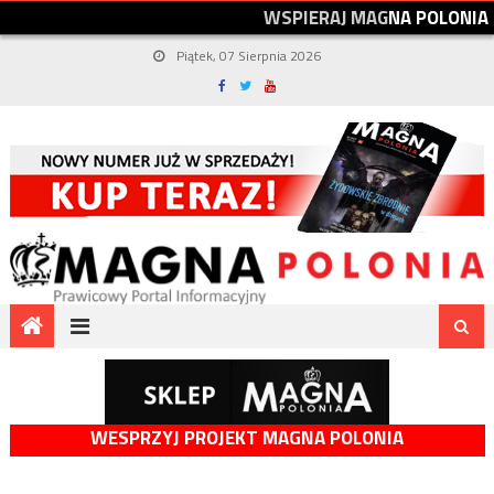
W
S
P
I
E
R
A
J
M
A
G
N
A
P
O
L
O
N
I
A
Piątek, 07 Sierpnia 2026
WESPRZYJ PROJEKT MAGNA POLONIA