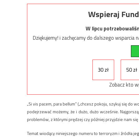
Wspieraj Fund
W lipcu potrzebowaliś
Dziękujemy! i zachęcamy do dalszego wsparcia na
30 zł
50 zł
Zobacz kto w
„Si vis pacem, para bellum” („chcesz pokoju, szykuj się do 
podejrzewać możemy, że i dużo, dużo wcześnie. Najgorszą
problemów, z którymi prędzej czy później przyjdzie nam się
Temat wiodący niniejszego numeru to terroryzm i źródła je