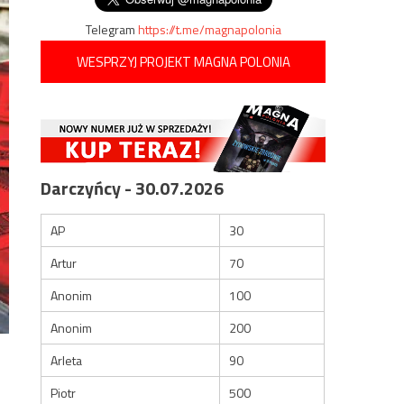
Telegram
https://t.me/magnapolonia
WESPRZYJ PROJEKT MAGNA POLONIA
Darczyńcy - 30.07.2026
AP
30
Artur
70
Anonim
100
Anonim
200
Arleta
90
Piotr
500