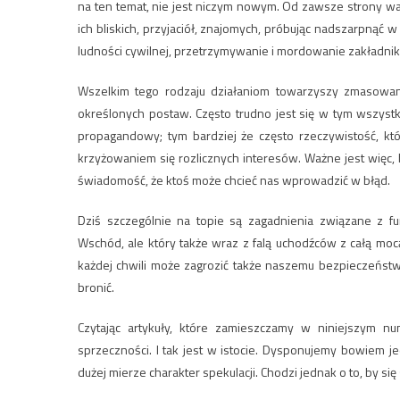
na ten temat, nie jest niczym nowym. Od zawsze strony wal
ich bliskich, przyjaciół, znajomych, próbując nadszarpnąć
ludności cywilnej, przetrzymywanie i mordowanie zakładn
Wszelkim tego rodzaju działaniom towarzyszy zmasowan
określonych postaw. Często trudno jest się w tym wszystk
propagandowy; tym bardziej że często rzeczywistość, kt
krzyżowaniem się rozlicznych interesów. Ważne jest więc,
świadomość, że ktoś może chcieć nas wprowadzić w błąd.
Dziś szczególnie na topie są zagadnienia związane z fun
Wschód, ale który także wraz z falą uchodźców z całą mocą
każdej chwili może zagrozić także naszemu bezpieczeństwo
bronić.
Czytając artykuły, które zamieszczamy w niniejszym n
sprzeczności. I tak jest w istocie. Dysponujemy bowiem 
dużej mierze charakter spekulacji. Chodzi jednak o to, by si