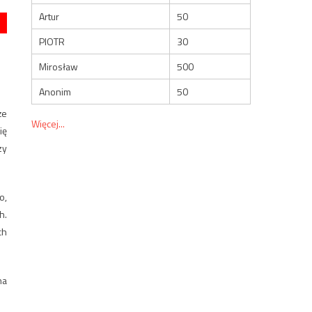
Artur
50
PIOTR
30
Mirosław
500
Anonim
50
że
Więcej...
ię
zy
o,
h.
ch
na