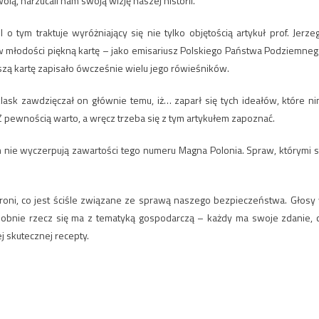
wolą, narzucali nam swoją wizję naszej historii.
tym traktuje wyróżniający się nie tylko objętością artykuł prof. Jerze
 w młodości piękną kartę – jako emisariusz Polskiego Państwa Podziemneg
jszą kartę zapisało ówcześnie wielu jego rówieśników.
lask zawdzięczał on głównie temu, iż… zaparł się tych ideałów, które ni
ewnością warto, a wręcz trzeba się z tym artykułem zapoznać.
 nie wyczerpują zawartości tego numeru Magna Polonia. Spraw, którymi s
oni, co jest ściśle związane ze sprawą naszego bezpieczeństwa. Głosy
dobnie rzecz się ma z tematyką gospodarczą – każdy ma swoje zdanie, 
ej skutecznej recepty.