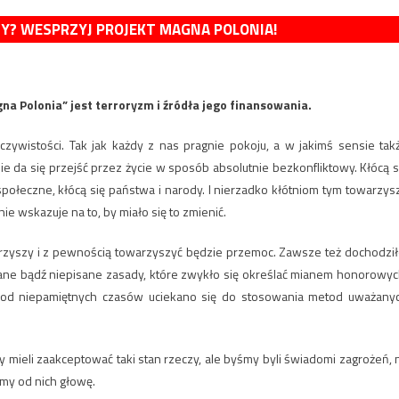
MY? WESPRZYJ PROJEKT MAGNA POLONIA!
 Polonia” jest terroryzm i źródła jego finansowania.
czywistości. Tak jak każdy z nas pragnie pokoju, a w jakimś sensie tak
 da się przejść przez życie w sposób absolutnie bezkonfliktowy. Kłócą s
społeczne, kłócą się państwa i narody. I nierzadko kłótniom tym towarzys
ie wskazuje na to, by miało się to zmienić.
rzyszy i z pewnością towarzyszyć będzie przemoc. Zawsze też dochodził
isane bądź niepisane zasady, które zwykło się określać mianem honorowyc
h od niepamiętnych czasów uciekano się do stosowania metod uważany
y mieli zaakceptować taki stan rzeczy, ale byśmy byli świadomi zagrożeń, 
my od nich głowę.