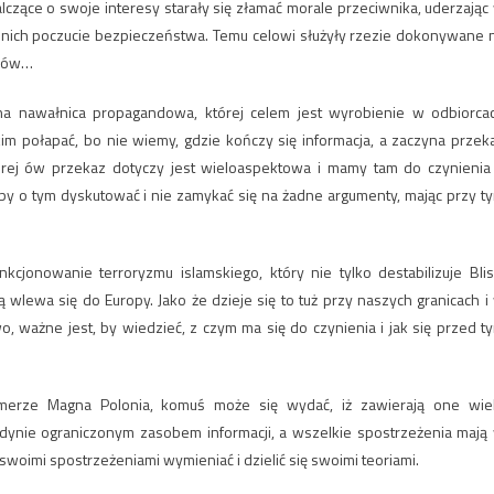
czące o swoje interesy starały się złamać morale przeciwnika, uderzając
 w nich poczucie bezpieczeństwa. Temu celowi służyły rzezie dokonywane 
ików…
a nawałnica propagandowa, której celem jest wyrobienie w odbiorca
im połapać, bo nie wiemy, gdzie kończy się informacja, a zaczyna przek
órej ów przekaz dotyczy jest wieloaspektowa i mamy tam do czynienia
 by o tym dyskutować i nie zamykać się na żadne argumenty, mając przy t
kcjonowanie terroryzmu islamskiego, który nie tylko destabilizuje Blis
 wlewa się do Europy. Jako że dzieje się to tuż przy naszych granicach i
, ważne jest, by wiedzieć, z czym ma się do czynienia i jak się przed t
umerze Magna Polonia, komuś może się wydać, iż zawierają one wie
jedynie ograniczonym zasobem informacji, a wszelkie spostrzeżenia mają
ę swoimi spostrzeżeniami wymieniać i dzielić się swoimi teoriami.