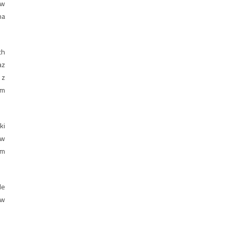
 w
na
ch
az
 z
ym
ki
 w
ym
le
 w