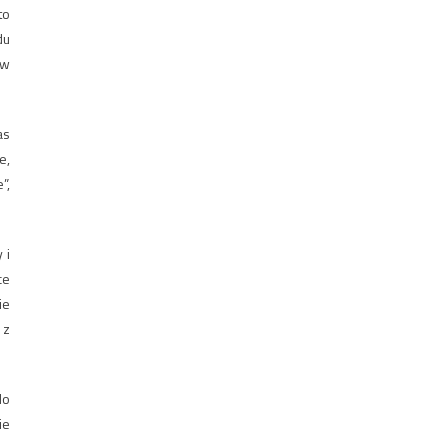
to
du
tw
as
e,
”,
 i
ce
ie
 z
do
ie