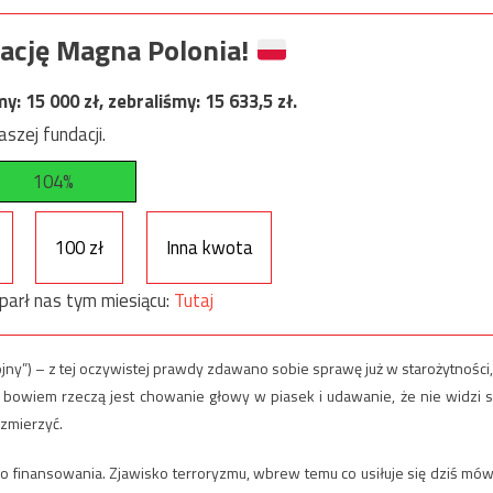
ację Magna Polonia!
my:
15 000
zł, zebraliśmy:
15 633,5
zł.
szej fundacji.
104%
100 zł
Inna kwota
parł nas tym miesiącu:
Tutaj
wojny”) – z tej oczywistej prawdy zdawano sobie sprawę już w starożytności,
 bowiem rzeczą jest chowanie głowy w piasek i udawanie, że nie widzi s
 zmierzyć.
go finansowania. Zjawisko terroryzmu, wbrew temu co usiłuje się dziś mów