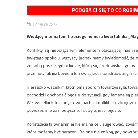
PODOBA CI SIĘ TO CO ROBI
17 marca 2017
Wiodącym tematem trzeciego numeru kwartalnika „Magna
Konflikty są nieodłącznym elementem otaczającej nas rze
świętego spokoju, wszyscy jednak mamy świadomość, że nie
ze sobą poszczególni ludzie, kłócą się środowiska i grupy 
przemoc. Tak już bowiem ten świat jest skonstruowany i nic n
Nierzadko wszelkim kłótniom i sporom towarzyszyła, towa
dochodzi i dochodzić będzie do sytuacji, gdy łamane są p
We wszelkich toczonych wojnach i konfliktach zbrojnyc
powszechnie za nieetyczne. Tak było, jest i będzie.
Konstatacja ta bynajmniej nie ma na celu sugerować, iżbyśm
które możemy być narażeni. Bo one nie znikną, gdy odwróci