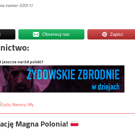
onia-numer-32017/
t
Obserwuj nas
Zapisz
nictwo:
t jeszcze naród polski?
ację Magna Polonia!