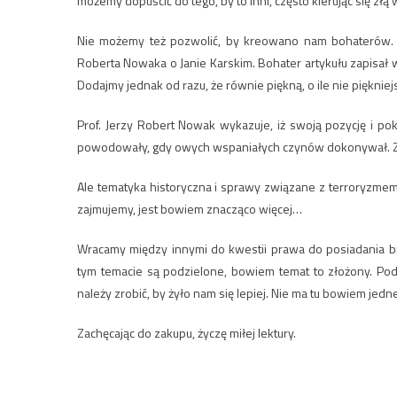
możemy dopuścić do tego, by to inni, często kierując się złą 
Nie możemy też pozwolić, by kreowano nam bohaterów. I o 
Roberta Nowaka o Janie Karskim. Bohater artykułu zapisał
Dodajmy jednak od razu, że równie piękną, o ile nie pięknie
Prof. Jerzy Robert Nowak wykazuje, iż swoją pozycję i pok
powodowały, gdy owych wspaniałych czynów dokonywał. Z p
Ale tematyka historyczna i sprawy związane z terroryzmem
zajmujemy, jest bowiem znacząco więcej…
Wracamy między innymi do kwestii prawa do posiadania br
tym temacie są podzielone, bowiem temat to złożony. Po
należy zrobić, by żyło nam się lepiej. Nie ma tu bowiem jedn
Zachęcając do zakupu, życzę miłej lektury.