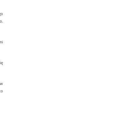
go
o.
mi
ię
 w
co