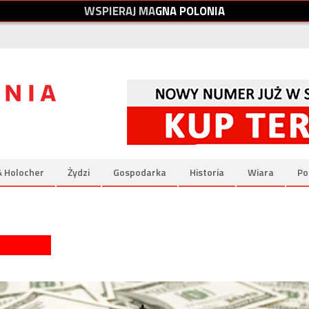
W
S
P
I
E
R
A
J
M
A
G
N
A
P
O
L
O
N
I
A
& Holocher
Żydzi
Gospodarka
Historia
Wiara
Po