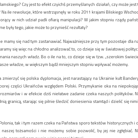
slamskiego? Czy jest to efekt czyichś przemyślanych działań, czy może jest 
? Na ile rewolucje, które wstrząsnęły w roku 2011 krajami Bliskiego Wscho
iorący w nich udział padli ofiarą manipulacji? W jakim stopniu rządy pańs
były tego, jakie może to przynieść rezultaty?
nie mamy się nad tym zastanawiać. Najważniejsze przy tym pozostaje dla n
aramy się więc na chłodno analizować to, co dzieje się w światowej polityc
ia naszych władz. Bo o ile na to, co dzieje się w tzw. „szerokim świecie
ją nasze władze, w większym bądź mniejszym stopniu wpływać możemy.
mierzyć się polska dyplomacja, jest narastający na Ukrainie kult Bandery
orej części Ukraińców względem Polski. Przymykanie oka na niepokoją
h rozmiarów i w efekcie dziś niełatwe zadanie czeka naszych polityków. N
ą granicą, starając się pilnie śledzić doniesienia stamtąd i dzielić się nimi
lonia, tak i tym razem czeka na Państwa sporo tekstów historycznych i 
t naszej tożsamości i nie możemy sobie pozwolić, by jej nie zgłębiać. N