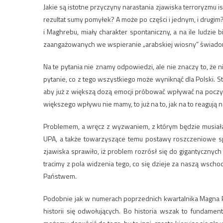
Jakie są istotne przyczyny narastania zjawiska terroryzmu i
rezultat sumy pomyłek? A może po części i jednym, i drugim
i Maghrebu, miały charakter spontaniczny, a na ile ludzie b
zaangażowanych we wspieranie „arabskiej wiosny” świadome 
Na te pytania nie znamy odpowiedzi, ale nie znaczy to, że 
pytanie, co z tego wszystkiego może wyniknąć dla Polski. St
aby już z większą dozą emocji próbować wpływać na poczynan
większego wpływu nie mamy, to już na to, jak na to reagu
Problemem, a wręcz z wyzwaniem, z którym będzie musiała z
UPA, a także towarzyszące temu postawy roszczeniowe sp
zjawiska sprawiło, iż problem rozrósł się do gigantycznyc
tracimy z pola widzenia tego, co się dzieje za naszą wschodni
Państwem.
Podobnie jak w numerach poprzednich kwartalnika Magna Po
historii się odwołujących. Bo historia wszak to fundamen