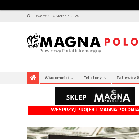
Czwartek, 06 Sierpnia 2026
Wiadomości
Felietony
Patlewicz 
WESPRZYJ PROJEKT MAGNA POLONIA