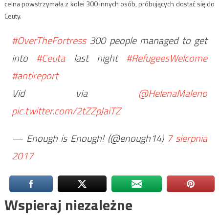
celna powstrzymała z kolei 300 innych osób, próbujących dostać się do
Ceuty.
#OverTheFortress
300 people managed to get
into
#Ceuta
last night
#RefugeesWelcome
#antireport
Vid via
@HelenaMaleno
pic.twitter.com/2tZZpJaiTZ
— Enough is Enough! (@enough14)
7 sierpnia
2017
Wspieraj niezależne