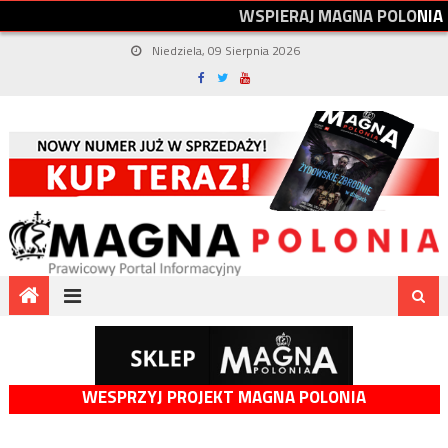
W
S
P
I
E
R
A
J
M
A
G
N
A
P
O
L
O
N
I
A
Niedziela, 09 Sierpnia 2026
WESPRZYJ PROJEKT MAGNA POLONIA