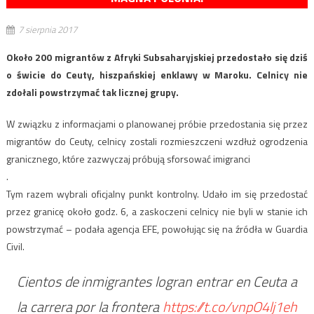
7 sierpnia 2017
Około 200 migrantów z Afryki Subsaharyjskiej przedostało się dziś
o świcie do Ceuty, hiszpańskiej enklawy w Maroku. Celnicy nie
zdołali powstrzymać tak licznej grupy.
W związku z informacjami o planowanej próbie przedostania się przez
migrantów do Ceuty, celnicy zostali rozmieszczeni wzdłuż ogrodzenia
granicznego, które zazwyczaj próbują sforsować imigranci
.
Tym razem wybrali oficjalny punkt kontrolny. Udało im się przedostać
przez granicę około godz. 6, a zaskoczeni celnicy nie byli w stanie ich
powstrzymać – podała agencja EFE, powołując się na źródła w Guardia
Civil.
Cientos de inmigrantes logran entrar en Ceuta a
la carrera por la frontera
https://t.co/vnpO4lj1eh