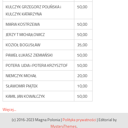
KULCZYK GRZEGORZ POLIŃSKA i
50,00
KULCZYK KATARZYNA
MARIA KOSTRZEWA
50,00
JERZY T MICHAJŁOWICZ
50,00
KOZIOŁ BOGUSŁAW
35,00
PAWEŁ ŁUKASZ ZIEMIAŃSKI
50,00
POTERA LIDIA i POTERA KRZYSZTOF
50,00
NIEMCZYK MICHAŁ
20,00
SŁAWOMIR PIĄTEK
10,00
KAMIL JAN KOWALCZYK
50,00
Więcej...
(c) 2016-2023 Magna Polonia
|
Polityka prywatności
|
Editorial by
MysteryThemes
.