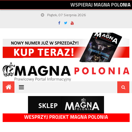
W
S
P
I
E
R
A
J
M
A
G
N
A
P
O
L
O
N
I
A
Piątek, 07 Sierpnia 2026
WESPRZYJ PROJEKT MAGNA POLONIA