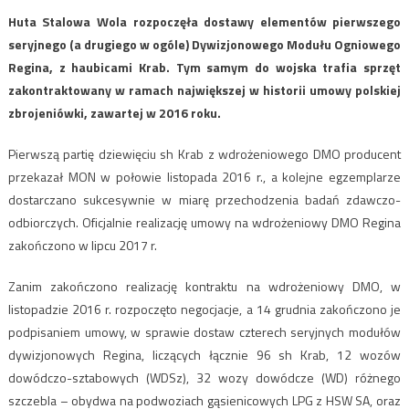
Huta Stalowa Wola rozpoczęła dostawy elementów pierwszego
seryjnego (a drugiego w ogóle) Dywizjonowego Modułu Ogniowego
Regina, z haubicami Krab. Tym samym do wojska trafia sprzęt
zakontraktowany w ramach największej w historii umowy polskiej
zbrojeniówki, zawartej w 2016 roku.
Pierwszą partię dziewięciu sh Krab z wdrożeniowego DMO producent
przekazał MON w połowie listopada 2016 r., a kolejne egzemplarze
dostarczano sukcesywnie w miarę przechodzenia badań zdawczo-
odbiorczych. Oficjalnie realizację umowy na wdrożeniowy DMO Regina
zakończono w lipcu 2017 r.
Zanim zakończono realizację kontraktu na wdrożeniowy DMO, w
listopadzie 2016 r. rozpoczęto negocjacje, a 14 grudnia zakończono je
podpisaniem umowy, w sprawie dostaw czterech seryjnych modułów
dywizjonowych Regina, liczących łącznie 96 sh Krab, 12 wozów
dowódczo-sztabowych (WDSz), 32 wozy dowódcze (WD) różnego
szczebla – obydwa na podwoziach gąsienicowych LPG z HSW SA, oraz