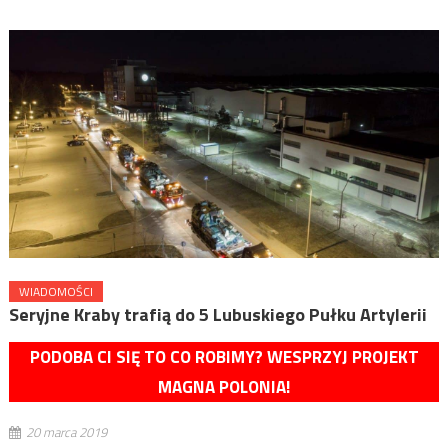
WIADOMOŚCI
Seryjne Kraby trafią do 5 Lubuskiego Pułku Artylerii
PODOBA CI SIĘ TO CO ROBIMY? WESPRZYJ PROJEKT
MAGNA POLONIA!
20 marca 2019