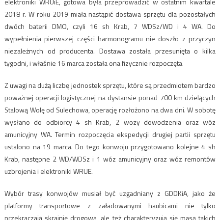
elektroniki WRUiE, gotowa była przeprowadzić w ostatnim kwartale
2018 r. W roku 2019 miała nastąpić dostawa sprzętu dla pozostałych
dwóch baterii DMO, czyli 16 sh Krab, 7 WDSz/WD i 4 WA. Do
wypełnienia pierwszej części harmonogramu nie doszło z przyczyn
niezależnych od producenta. Dostawa została przesunięta o kilka
tygodni, i właśnie 16 marca została ona fizycznie rozpoczęta.
Z uwagi na dużą liczbę jednostek sprzętu, które są przedmiotem bardzo
poważnej operacji logistycznej na dystansie ponad 700 km dzielących
Stalową Wolę od Sulechowa, operację rozłożono na dwa dni. W sobotę
wysłano do odbiorcy 4 sh Krab, 2 wozy dowodzenia oraz wóz
amunicyjny WA. Termin rozpoczęcia ekspedycji drugiej partii sprzętu
ustalono na 19 marca. Do tego konwoju przygotowano kolejne 4 sh
Krab, następne 2 WD/WDSz i 1 wóz amunicyjny oraz wóz remontów
uzbrojenia i elektroniki WRUE.
Wybór trasy konwojów musiał być uzgadniany z GDDKiA, jako że
platformy transportowe z załadowanymi haubicami nie tylko
przekraczają skrajnię drogową, ale też charakteryzują się masą takich