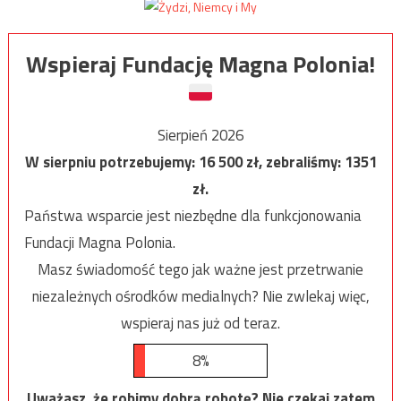
Wspieraj Fundację Magna Polonia!
Sierpień 2026
W sierpniu potrzebujemy:
16 500
zł, zebraliśmy:
1351
zł.
Państwa wsparcie jest niezbędne dla funkcjonowania
Fundacji Magna Polonia.
Masz świadomość tego jak ważne jest przetrwanie
niezależnych ośrodków medialnych? Nie zwlekaj więc,
wspieraj nas już od teraz.
8%
Uważasz, że robimy dobrą robotę? Nie czekaj zatem