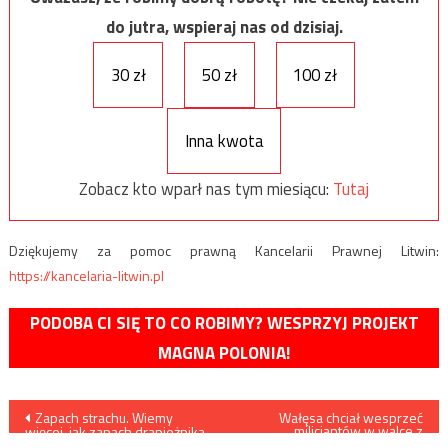
do jutra, wspieraj nas od dzisiaj.
30 zł
50 zł
100 zł
Inna kwota
Zobacz kto wparł nas tym miesiącu:
Tutaj
Dziękujemy za pomoc prawną Kancelarii Prawnej Litwin:
https://kancelaria-litwin.pl
PODOBA CI SIĘ TO CO ROBIMY? WESPRZYJ PROJEKT
MAGNA POLONIA!
Nawigacja
Zapach strachu. Wiemy
Wałęsa chciał wesprzeć
milicjantów w walce z
więcej, jak zapach drapieżnika
„ekstremą Solidarności”
może wpływać na ofiary