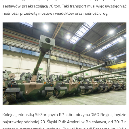
zestawów przekraczającą 70 ton. Taki transport musi więc uwzględniać
nośność i prześwity mostów i wiaduktów oraz nośność dróg.
Kolejną jednostką Sił Zbrojnych RP, która otrzyma DMO Regina, będzie
najprawdopodobniej 23. Śląski Pułk Artylerii w Bolesławcu, od 2013 r.
będący w przyporządkowaniu 11. Dywizji Kawalerii Pancernej im. Króla