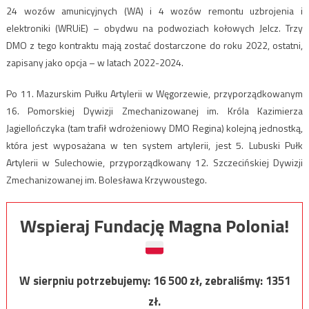
24 wozów amunicyjnych (WA) i 4 wozów remontu uzbrojenia i
elektroniki (WRUiE) – obydwu na podwoziach kołowych Jelcz. Trzy
DMO z tego kontraktu mają zostać dostarczone do roku 2022, ostatni,
zapisany jako opcja – w latach 2022-2024.
Po 11. Mazurskim Pułku Artylerii w Węgorzewie, przyporządkowanym
16. Pomorskiej Dywizji Zmechanizowanej im. Króla Kazimierza
Jagiellończyka (tam trafił wdrożeniowy DMO Regina) kolejną jednostką,
która jest wyposażana w ten system artylerii, jest 5. Lubuski Pułk
Artylerii w Sulechowie, przyporządkowany 12. Szczecińskiej Dywizji
Zmechanizowanej im. Bolesława Krzywoustego.
Wspieraj Fundację Magna Polonia!
W sierpniu potrzebujemy:
16 500
zł, zebraliśmy:
1351
zł.