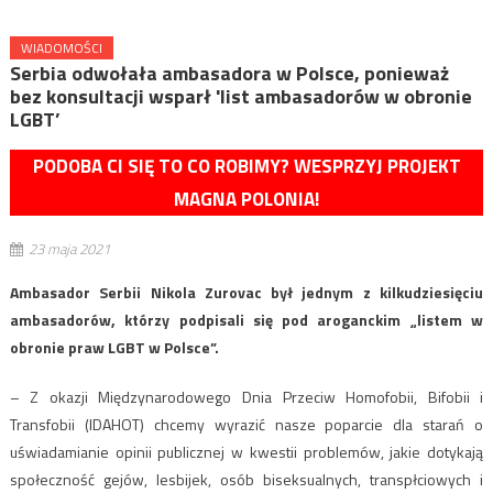
WIADOMOŚCI
Serbia odwołała ambasadora w Polsce, ponieważ
bez konsultacji wsparł 'list ambasadorów w obronie
LGBT’
PODOBA CI SIĘ TO CO ROBIMY? WESPRZYJ PROJEKT
MAGNA POLONIA!
23 maja 2021
Ambasador Serbii Nikola Zurovac był jednym z kilkudziesięciu
ambasadorów, którzy podpisali się pod aroganckim „listem w
obronie praw LGBT w Polsce”.
– Z okazji Międzynarodowego Dnia Przeciw Homofobii, Bifobii i
Transfobii (IDAHOT) chcemy wyrazić nasze poparcie dla starań o
uświadamianie opinii publicznej w kwestii problemów, jakie dotykają
społeczność gejów, lesbijek, osób biseksualnych, transpłciowych i