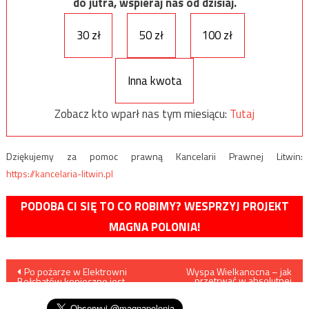
do jutra, wspieraj nas od dzisiaj.
30 zł
50 zł
100 zł
Inna kwota
Zobacz kto wparł nas tym miesiącu:
Tutaj
Dziękujemy za pomoc prawną Kancelarii Prawnej Litwin:
https://kancelaria-litwin.pl
PODOBA CI SIĘ TO CO ROBIMY? WESPRZYJ PROJEKT
MAGNA POLONIA!
Nawigacja
Po pożarze w Elektrowni
Wyspa Wielkanocna – jak
przetrwać w absolutnej
Bełchatów konieczne jest
izolacji
wpisu
wyłączenie jednego bloku