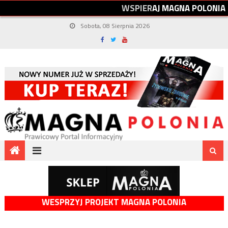
W
S
P
I
E
R
A
J
M
A
G
N
A
P
O
L
O
N
I
A
Sobota, 08 Sierpnia 2026
WESPRZYJ PROJEKT MAGNA POLONIA