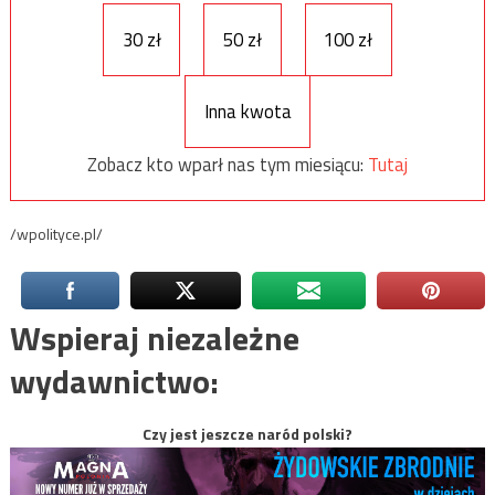
30 zł
50 zł
100 zł
Inna kwota
Zobacz kto wparł nas tym miesiącu:
Tutaj
/wpolityce.pl/
Wspieraj niezależne
wydawnictwo:
Czy jest jeszcze naród polski?