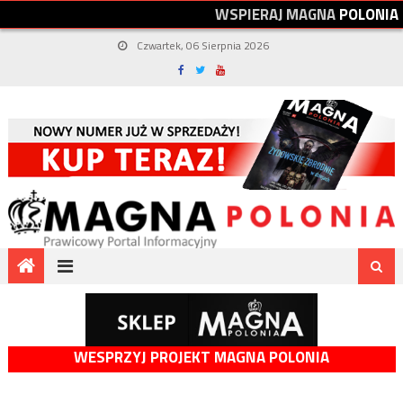
W
S
P
I
E
R
A
J
M
A
G
N
A
P
O
L
O
N
I
A
Czwartek, 06 Sierpnia 2026
WESPRZYJ PROJEKT MAGNA POLONIA