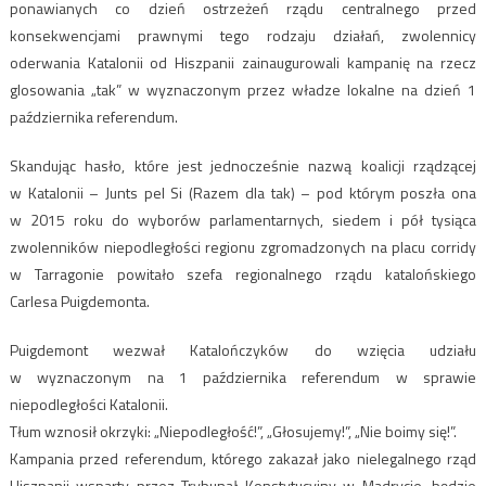
ponawianych co dzień ostrzeżeń rządu centralnego przed
konsekwencjami prawnymi tego rodzaju działań, zwolennicy
oderwania Katalonii od Hiszpanii zainaugurowali kampanię na rzecz
glosowania „tak” w wyznaczonym przez władze lokalne na dzień 1
października referendum.
Skandując hasło, które jest jednocześnie nazwą koalicji rządzącej
w Katalonii – Junts pel Si (Razem dla tak) – pod którym poszła ona
w 2015 roku do wyborów parlamentarnych, siedem i pół tysiąca
zwolenników niepodległości regionu zgromadzonych na placu corridy
w Tarragonie powitało szefa regionalnego rządu katalońskiego
Carlesa Puigdemonta.
Puigdemont wezwał Katalończyków do wzięcia udziału
w wyznaczonym na 1 października referendum w sprawie
niepodległości Katalonii.
Tłum wznosił okrzyki: „Niepodległość!”, „Głosujemy!”, „Nie boimy się!”.
Kampania przed referendum, którego zakazał jako nielegalnego rząd
Hiszpanii wsparty przez Trybunał Konstytucyjny w Madrycie, będzie