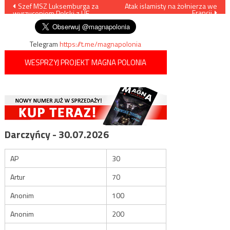
Nawigacja
Szef MSZ Luksemburga za
Atak islamisty na żołnierza we
Francji
wyrzuceniem Polski z UE
wpisu
Telegram
https://t.me/magnapolonia
WESPRZYJ PROJEKT MAGNA POLONIA
Darczyńcy - 30.07.2026
AP
30
Artur
70
Anonim
100
Anonim
200