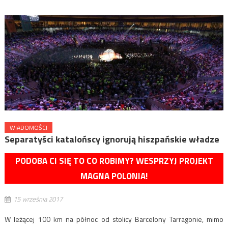
WIADOMOŚCI
Separatyści katalońscy ignorują hiszpańskie władze
PODOBA CI SIĘ TO CO ROBIMY? WESPRZYJ PROJEKT
MAGNA POLONIA!
15 września 2017
W leżącej 100 km na północ od stolicy Barcelony Tarragonie, mimo