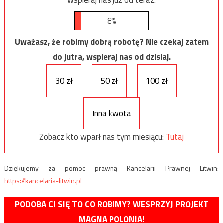
8%
Uważasz, że robimy dobrą robotę? Nie czekaj zatem
do jutra, wspieraj nas od dzisiaj.
30 zł
50 zł
100 zł
Inna kwota
Zobacz kto wparł nas tym miesiącu:
Tutaj
Dziękujemy za pomoc prawną Kancelarii Prawnej Litwin:
https://kancelaria-litwin.pl
PODOBA CI SIĘ TO CO ROBIMY? WESPRZYJ PROJEKT
MAGNA POLONIA!