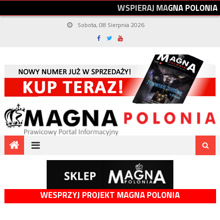
W
S
P
I
E
R
A
J
M
A
G
N
A
P
O
L
O
N
I
A
Sobota, 08 Sierpnia 2026
WESPRZYJ PROJEKT MAGNA POLONIA