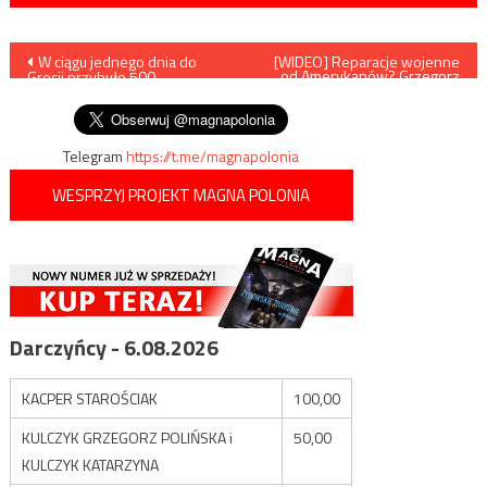
Nawigacja
W ciągu jednego dnia do
[WIDEO] Reparacje wojenne
od Amerykanów? Grzegorz
Grecji przybyło 500
Braun
wpisu
nielegalnych imigrantów
Telegram
https://t.me/magnapolonia
WESPRZYJ PROJEKT MAGNA POLONIA
Darczyńcy - 6.08.2026
KACPER STAROŚCIAK
100,00
KULCZYK GRZEGORZ POLIŃSKA i
50,00
KULCZYK KATARZYNA