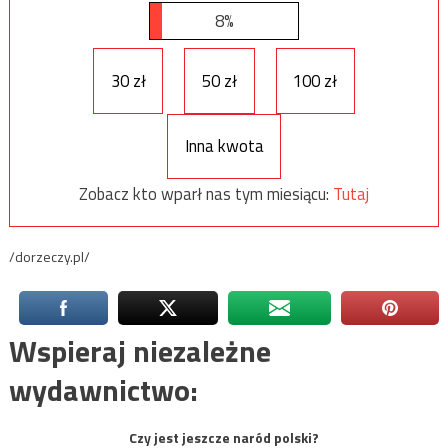
8%
30 zł
50 zł
100 zł
Inna kwota
Zobacz kto wparł nas tym miesiącu:
Tutaj
/dorzeczy.pl/
Wspieraj niezależne
wydawnictwo:
Czy jest jeszcze naród polski?