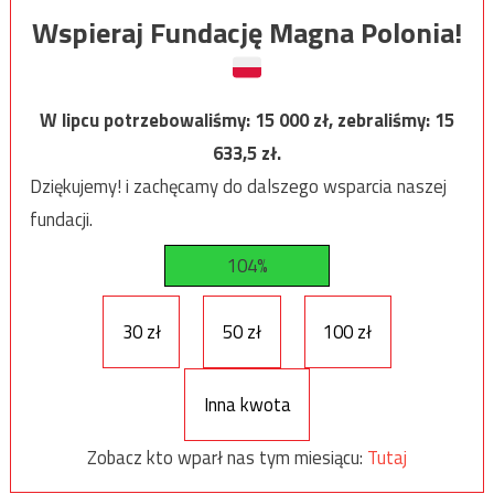
Wspieraj Fundację Magna Polonia!
W lipcu potrzebowaliśmy:
15 000
zł, zebraliśmy:
15
633,5
zł.
Dziękujemy! i zachęcamy do dalszego wsparcia naszej
fundacji.
104%
30 zł
50 zł
100 zł
Inna kwota
Zobacz kto wparł nas tym miesiącu:
Tutaj