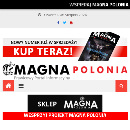
W
S
P
I
E
R
A
J
M
A
G
N
A
P
O
L
O
N
I
A
Czwartek, 06 Sierpnia 2026
WESPRZYJ PROJEKT MAGNA POLONIA