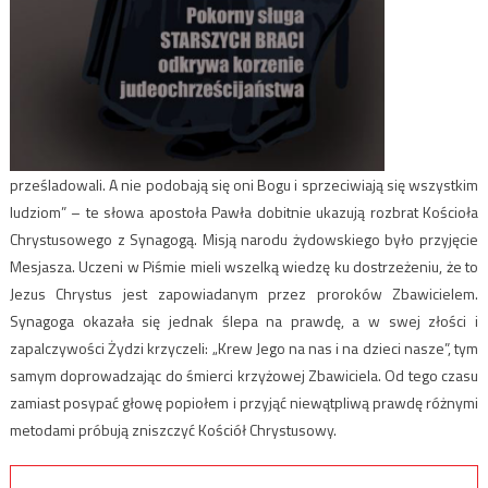
prześladowali. A nie podobają się oni Bogu i sprzeciwiają się wszystkim
ludziom” – te słowa apostoła Pawła dobitnie ukazują rozbrat Kościoła
Chrystusowego z Synagogą. Misją narodu żydowskiego było przyjęcie
Mesjasza. Uczeni w Piśmie mieli wszelką wiedzę ku dostrzeżeniu, że to
Jezus Chrystus jest zapowiadanym przez proroków Zbawicielem.
Synagoga okazała się jednak ślepa na prawdę, a w swej złości i
zapalczywości Żydzi krzyczeli: „Krew Jego na nas i na dzieci nasze”, tym
samym doprowadzając do śmierci krzyżowej Zbawiciela. Od tego czasu
zamiast posypać głowę popiołem i przyjąć niewątpliwą prawdę różnymi
metodami próbują zniszczyć Kościół Chrystusowy.