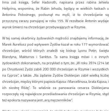
Inna zaś księga, Sefer Hadoroth, napisana przez rabina Jehiela
Heilprina, wspomina, że Rabin Jehuda, będący w wielkich łaskach u
Antonina Pobożnego, podsunął mu myśl, iż to chrześcijanie są
przyczyną zarazy panującej w roku 155. W rezultacie Antonin wydaje
wyrok śmierci na chrześcijan przebywających w Rzymie.
W tej samej skarbnicy żydowskich mądrości znajdujemy informację, że
Marek Aureliusz pod wpływem Żydów kazał w roku 177 wymordować
chrześcijan, wśród których znaleźli się biskup Lyonu Potin, święta
Blandyna, Makturrus i Sanktus. Ta sama księga mówi i o innych
żydowskich dokonaniach, na przykład o tym, że: „W roku 3974 (214 lat
po Chrystusie) Żydzi zabili 200 000 chrześcijan w Rzymie i wszystkich
na Cyprze”, a także: „Na żądanie Żydów Dioklecjan zabił wielką liczbę
chrześcijan, między którymi papieża Kajusa i Marcellinusa, brata Kajusa, i
ich siostrę Różę”. To właśnie za panowania cesarza Dioklecjana
rozpoczęły się największe prześladowania chrześcijan w Rzymie, stąd
też epoka ta nazywana jest „erą męczenników”.