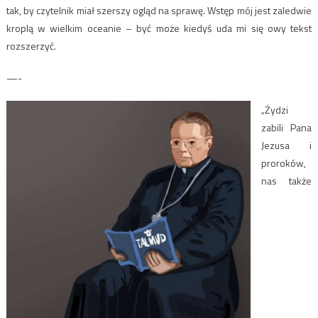
tak, by czytelnik miał szerszy ogląd na sprawę. Wstęp mój jest zaledwie
kroplą w wielkim oceanie – być może kiedyś uda mi się owy tekst
rozszerzyć.
—-
„Żydzi
zabili Pana
Jezusa i
proroków,
nas także