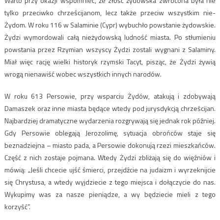
Warto przy okazji wspomnieć, że złość żydowska zwrócona była nie
tylko przeciwko chrześcijanom, lecz także przeciw wszystkim nie-
Żydom. W roku 116 w Salaminie (Cypr) wybuchło powstanie żydowskie.
Żydzi wymordowali całą nieżydowską ludność miasta. Po stłumieniu
powstania przez Rzymian wszyscy Żydzi zostali wygnani z Salaminy.
Miał więc rację wielki historyk rzymski Tacyt, pisząc, że Żydzi żywią
wrogą nienawiść wobec wszystkich innych narodów.
W roku 613 Persowie, przy wsparciu Żydów, atakują i zdobywają
Damaszek oraz inne miasta będące wtedy pod jurysdykcją chrześcijan.
Najbardziej dramatyczne wydarzenia rozgrywają się jednak rok później.
Gdy Persowie oblegają Jerozolimę, sytuacja obrońców staje się
beznadziejna – miasto pada, a Persowie dokonują rzezi mieszkańców.
Część z nich zostaje pojmana. Wtedy Żydzi zbliżają się do więźniów i
mówią: „Jeśli chcecie ujść śmierci, przejdźcie na judaizm i wyrzeknijcie
się Chrystusa, a wtedy wyjdziecie z tego miejsca i dołączycie do nas.
Wykupimy was za nasze pieniądze, a wy będziecie mieli z tego
korzyść”.