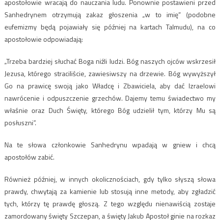
apostołowie wracają do nauczania ludu. Ponownie postawieni przed
Sanhedrynem otrzymują zakaz głoszenia „w to imię” (podobne
eufemizmy będą pojawiały się później na kartach Talmudu), na co
apostołowie odpowiadają:
„Trzeba bardziej słuchać Boga niźli ludzi. Bóg naszych ojców wskrzesił
Jezusa, którego straciliście, zawiesiwszy na drzewie. Bóg wywyższył
Go na prawicę swoją jako Władcę i Zbawiciela, aby dać Izraelowi
nawrócenie i odpuszczenie grzechów. Dajemy temu świadectwo my
właśnie oraz Duch Święty, którego Bóg udzielił tym, którzy Mu są
posłuszni”.
Na te słowa członkowie Sanhedrynu wpadają w gniew i chcą
apostołów zabić.
Również później, w innych okolicznościach, gdy tylko słyszą słowa
prawdy, chwytają za kamienie lub stosują inne metody, aby zgładzić
tych, którzy tę prawdę głoszą. Z tego względu nienawiścią zostaje
zamordowany święty Szczepan, a święty Jakub Apostoł ginie na rozkaz