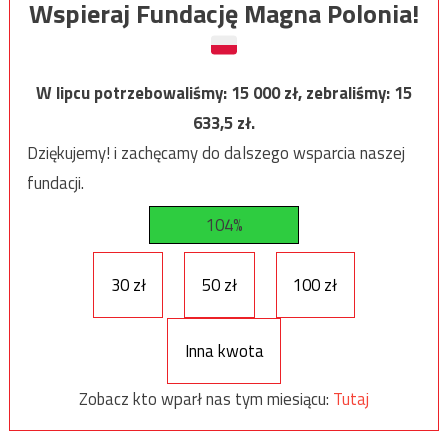
Wspieraj Fundację Magna Polonia!
W lipcu potrzebowaliśmy:
15 000
zł, zebraliśmy:
15
633,5
zł.
Dziękujemy! i zachęcamy do dalszego wsparcia naszej
fundacji.
104%
30 zł
50 zł
100 zł
Inna kwota
Zobacz kto wparł nas tym miesiącu:
Tutaj