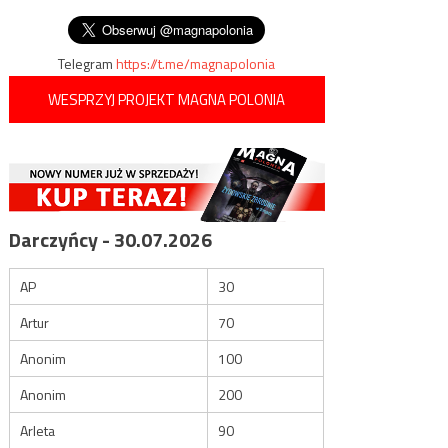
„prowokacja bydgoska”
wpisu
Także w Polsce
Telegram
https://t.me/magnapolonia
WESPRZYJ PROJEKT MAGNA POLONIA
Darczyńcy - 30.07.2026
AP
30
Artur
70
Anonim
100
Anonim
200
Arleta
90