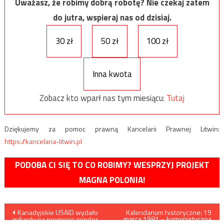
Uważasz, że robimy dobrą robotę? Nie czekaj zatem
do jutra, wspieraj nas od dzisiaj.
30 zł
50 zł
100 zł
Inna kwota
Zobacz kto wparł nas tym miesiącu:
Tutaj
Dziękujemy za pomoc prawną Kancelarii Prawnej Litwin:
https://kancelaria-litwin.pl
PODOBA CI SIĘ TO CO ROBIMY? WESPRZYJ PROJEKT
MAGNA POLONIA!
Nawigacja
Kanadyjskie USAID wydało
Kalendarium historyczne: 19
marca 1981 – komunistyczna
miliardy na promocję gender.