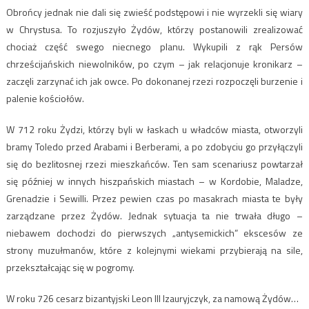
Obrońcy jednak nie dali się zwieść podstępowi i nie wyrzekli się wiary
w Chrystusa. To rozjuszyło Żydów, którzy postanowili zrealizować
chociaż część swego niecnego planu. Wykupili z rąk Persów
chrześcijańskich niewolników, po czym – jak relacjonuje kronikarz –
zaczęli zarzynać ich jak owce. Po dokonanej rzezi rozpoczęli burzenie i
palenie kościołów.
W 712 roku Żydzi, którzy byli w łaskach u władców miasta, otworzyli
bramy Toledo przed Arabami i Berberami, a po zdobyciu go przyłączyli
się do bezlitosnej rzezi mieszkańców. Ten sam scenariusz powtarzał
się później w innych hiszpańskich miastach – w Kordobie, Maladze,
Grenadzie i Sewilli. Przez pewien czas po masakrach miasta te były
zarządzane przez Żydów. Jednak sytuacja ta nie trwała długo –
niebawem dochodzi do pierwszych „antysemickich” ekscesów ze
strony muzułmanów, które z kolejnymi wiekami przybierają na sile,
przekształcając się w pogromy.
W roku 726 cesarz bizantyjski Leon III Izauryjczyk, za namową Żydów…