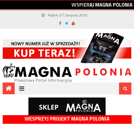
W
S
P
I
E
R
A
J
M
A
G
N
A
P
O
L
O
N
I
A
Piątek, 07 Sierpnia 2026
WESPRZYJ PROJEKT MAGNA POLONIA