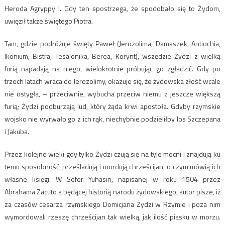
Heroda Agryppy I. Gdy ten spostrzega, że spodobało się to Żydom,
uwięził także świętego Piotra.
Tam, gdzie podróżuje święty Paweł (Jerozolima, Damaszek, Antiochia,
Ikonium, Bistra, Tesalonika, Berea, Korynt), wszędzie Żydzi z wielką
furią napadają na niego, wielokrotnie próbując go zgładzić. Gdy po
trzech latach wraca do Jerozolimy, okazuje się, że żydowska złość wcale
nie ostygła, – przeciwnie, wybucha przeciw niemu z jeszcze większą
furią; Żydzi podburzają lud, który żąda krwi apostoła. Gdyby rzymskie
wojsko nie wyrwało go z ich rąk, niechybnie podzieliłby los Szczepana
i Jakuba.
Przez kolejne wieki gdy tylko Żydzi czują się na tyle mocni i znajdują ku
temu sposobność, prześladują i mordują chrześcijan, o czym mówią ich
własne księgi. W Sefer Yuhasin, napisanej w roku 1504 przez
Abrahama Zacuto a będącej historią narodu żydowskiego, autor pisze, iż
za czasów cesarza rzymskiego Domicjana Żydzi w Rzymie i poza nim
wymordowali rzeszę chrześcijan tak wielką, jak ilość piasku w morzu.