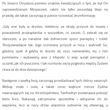
Po śmierci Chrystusa pomimo znaków świadczących o tym, że był On
zapowiedzianym Mesjaszem, rabini nie tylko pozostają ślepi na
prawdę, ale także zaczynają w panice rozsiewać dezinformację:
„Gdy one były w drodze, niektórzy ze straży przyszli do miasta i
powiadomili arcykapłanów o wszystkim, co zaszło. Ci zebrali się ze
starszymi, a po naradzie dali żołnierzom sporo pieniędzy i rzekli:
‘Rozpowiadajcie tak: Jego uczniowie przyszli w nocy i wykradli Go,
gdyśmy spali. A gdyby to doszło do uszu namiestnika, my z nim
pomówimy i wybawimy was z kłopotu’. Ci więc wzięli pieniądze i
uczynili, jak ich pouczono. I tak rozniosła się ta pogłoska między Żydami
i trwa aż do dnia dzisiejszego”.
Następnie z wielką furią zaczynają prześladować tych, którzy uwierzyli.
Widząc znaki i cuda, a także coraz większe rzesze Żydów
nawracających się na chrześcijaństwo, Sanhedryn postanawia położyć
temu kres. Nakazują zatrzymanie apostołów i wtrącenie ich do
więzienia, lecz w nocy drzwi więzienia cudownie się otwierają, a