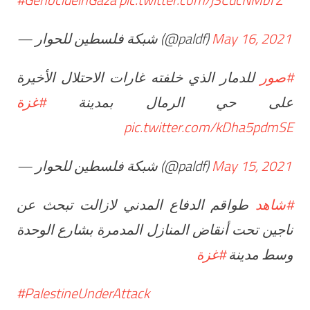
— شبكة فلسطين للحوار (@paldf)
May 16, 2021
#صور
للدمار الذي خلفته غارات الاحتلال الأخيرة
على حي الرمال بمدينة
#غزة
pic.twitter.com/kDha5pdmSE
— شبكة فلسطين للحوار (@paldf)
May 15, 2021
#شاهد
طواقم الدفاع المدني لازالت تبحث عن
ناجين تحت أنقاض المنازل المدمرة بشارع الوحدة
وسط مدينة
#غزة
#PalestineUnderAttack