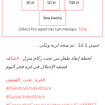
30 zł
50 zł
100 zł
Inna kwota
Zobacz kto wparł nas tym miesiącu:
Tutaj
حبيبي يا بابا .. ثم سجد لربه وبكى ..
⁩ .. لحظة إنقاذ طفل من تحت ركام منزل
#شاهد
قصفه الإحتلال في غزة فجر اليوم
#غزة_تحت_القضف
#PalestineUnderAttack
#GazzaUnderAttack
#GenocideinGaza
⁩
pic.twitter.com/j3CucNMbTZ