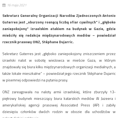
16 maja 2021
Sekretarz Generalny Organizacji Narodów Zjednoczonych Antonio
Guterres jest „oburzony rosnącą liczbą ofiar cywilnych” i „głęboko
zaniepokojony” izraelskim atakiem na budynek w Gazie, gdzie
mieściły się redakcje międzynarodowych mediów – powiedział
rzecznik prasowy ONZ, Stéphane Dujarric.
Sekretarz Guterres jest „głęboko zaniepokojony zniszczeniem przez
izraelski nalot w sobotę wieżowca w mieście Gaza, w którym
znajdowały się biura kilku międzynarodowych organizacji medialnych, a
także lokale mieszkalne” – powiedział jego rzecznik Stéphane Dujarric
w pisemnej odpowiedzi na pytania prasy.
ONZ zareagowała na naloty armii izraelskiej, które zburzyły 13-
piętrowy budynek mieszczący biura katarskich mediów Al Jazeera i
amerykańskiej agencji prasowej Associated Press (AP) i zabiły
dziesięciu członków dwóch rodzin w obozie dla uchodźców w