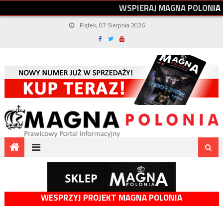
W
S
P
I
E
R
A
J
M
A
G
N
A
P
O
L
O
N
I
A
Piątek, 07 Sierpnia 2026
WESPRZYJ PROJEKT MAGNA POLONIA