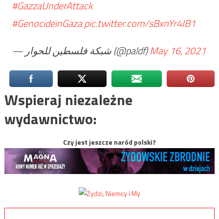
#GazzaUnderAttack
#GenocideinGaza
⁩
pic.twitter.com/sBxnYr4IB1
— شبكة فلسطين للحوار (@paldf)
May 16, 2021
Wspieraj niezależne
wydawnictwo:
Czy jest jeszcze naród polski?