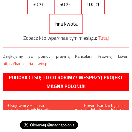
30 zł
50 zł
100 zł
Inna kwota
Zobacz kto wparł nas tym miesiącu:
Tutaj
Dziękujemy za pomoc prawną Kancelarii Prawnej Litwin:
https://kancelaria-litwin.pl
PODOBA CI SIĘ TO CO ROBIMY? WESPRZYJ PROJEKT
MAGNA POLONIA!
Nawigacja
Bojownicy Hamasu
Gowin: Bardzo bym się
cieszył, gdyby Kukiz dołączył
zniszczyli izraelski czołg
do Zjednoczonej Prawicy
wpisu
Merkawa przy granicy Strefy
Gazy /film/