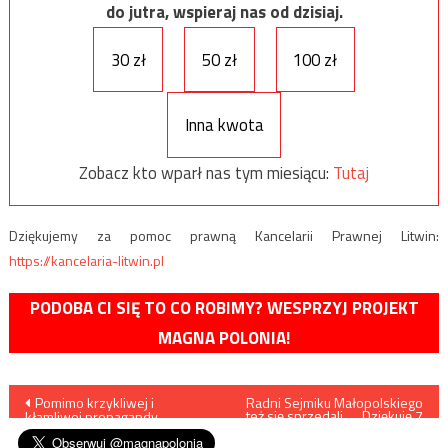
do jutra, wspieraj nas od dzisiaj.
30 zł
50 zł
100 zł
Inna kwota
Zobacz kto wparł nas tym miesiącu:
Tutaj
Dziękujemy za pomoc prawną Kancelarii Prawnej Litwin:
https://kancelaria-litwin.pl
PODOBA CI SIĘ TO CO ROBIMY? WESPRZYJ PROJEKT
MAGNA POLONIA!
Nawigacja
Pomimo krzykliwej i
Radni Sejmiku Małopolskiego
też się sprzedali… „Dziękuję 7
kłamliwej propagandy…
Sprawiedliwym, co HONORU
wpisu
bronili”