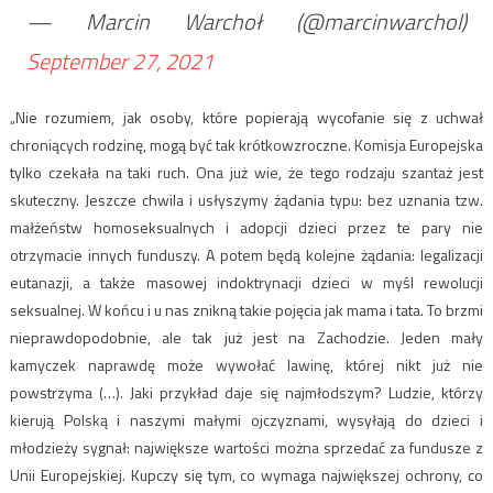
— Marcin Warchoł (@marcinwarchol)
September 27, 2021
„Nie rozumiem, jak osoby, które popierają wycofanie się z uchwał
chroniących rodzinę, mogą być tak krótkowzroczne. Komisja Europejska
tylko czekała na taki ruch. Ona już wie, że tego rodzaju szantaż jest
skuteczny. Jeszcze chwila i usłyszymy żądania typu: bez uznania tzw.
małżeństw homoseksualnych i adopcji dzieci przez te pary nie
otrzymacie innych funduszy. A potem będą kolejne żądania: legalizacji
eutanazji, a także masowej indoktrynacji dzieci w myśl rewolucji
seksualnej. W końcu i u nas znikną takie pojęcia jak mama i tata. To brzmi
nieprawdopodobnie, ale tak już jest na Zachodzie. Jeden mały
kamyczek naprawdę może wywołać lawinę, której nikt już nie
powstrzyma (…). Jaki przykład daje się najmłodszym? Ludzie, którzy
kierują Polską i naszymi małymi ojczyznami, wysyłają do dzieci i
młodzieży sygnał: największe wartości można sprzedać za fundusze z
Unii Europejskiej. Kupczy się tym, co wymaga największej ochrony, co