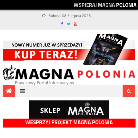
W
S
P
I
E
R
A
J
M
A
G
N
A
P
O
L
O
N
I
A
Sobota, 08 Sierpnia 2026
WESPRZYJ PROJEKT MAGNA POLONIA