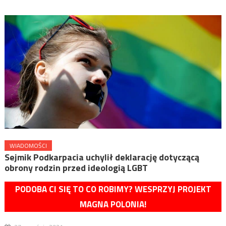
WIADOMOŚCI
Sejmik Podkarpacia uchylił deklarację dotyczącą
obrony rodzin przed ideologią LGBT
PODOBA CI SIĘ TO CO ROBIMY? WESPRZYJ PROJEKT
MAGNA POLONIA!