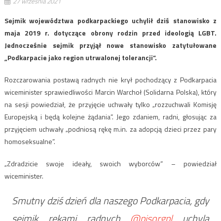
27 września 2021
Sejmik województwa podkarpackiego uchylił dziś stanowisko z
maja 2019 r. dotyczące obrony rodzin przed ideologią LGBT.
Jednocześnie sejmik przyjął nowe stanowisko zatytułowane
„Podkarpacie jako region utrwalonej tolerancji”.
Rozczarowania postawą radnych nie krył pochodzący z Podkarpacia
wiceminister sprawiedliwości Marcin Warchoł (Solidarna Polska), który
na sesji powiedział, że przyjęcie uchwały tylko „rozzuchwali Komisję
Europejską i będą kolejne żądania”. Jego zdaniem, radni, głosując za
przyjęciem uchwały „podniosą rękę m.in. za adopcją dzieci przez pary
homoseksualne”.
„Zdradzicie swoje ideały, swoich wyborców” – powiedział
wiceminister.
Smutny dziś dzień dla naszego Podkarpacia, gdy
sejmik rękami radnych ⁦
@pisorgpl
⁩ uchyla