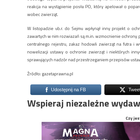
reakcja na wystąpienie posła PO, który apelował o popar
wobec zwierząt.
W listopadzie ub.r. do Sejmu wpłynął inny projekt o oc
zawartych w nim rozwiazań są m.in. wzmocnienie ochrony
centralnego rejestru, zakaz hodowli zwierząt na futra i
nowelizacji ustawy o ochronie zwierząt i niektórych in
sprawujących nadzór nad przestrzeganiem przepisów ustawy
Źródło: gazetaprawna.pl
Udostępnij na FB
Twee
Wspieraj niezależne wydaw
Czy jes