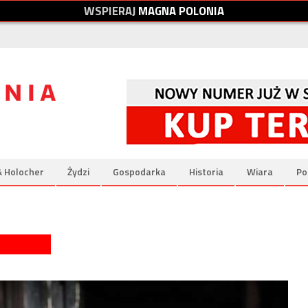
W
S
P
I
E
R
A
J
M
A
G
N
A
P
O
L
O
N
I
A
& Holocher
Żydzi
Gospodarka
Historia
Wiara
Po