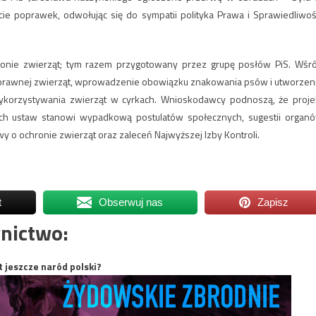
cie poprawek, odwołując się do sympatii polityka Prawa i Sprawiedliwoś
hronie zwierząt; tym razem przygotowany przez grupę posłów PiS. Wśr
 prawnej zwierząt, wprowadzenie obowiązku znakowania psów i utworzen
 wykorzystywania zwierząt w cyrkach. Wnioskodawcy podnoszą, że proje
nych ustaw stanowi wypadkową postulatów społecznych, sugestii organ
 o ochronie zwierząt oraz zaleceń Najwyższej Izby Kontroli.
t
Obserwuj nas
Zapisz
nictwo:
t jeszcze naród polski?