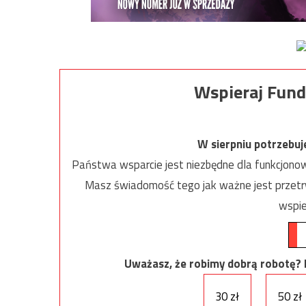
Wspieraj Fund
W sierpniu potrzebu
Państwa wsparcie jest niezbędne dla funkcjonow
Masz świadomość tego jak ważne jest przetrw
wspie
Uważasz, że robimy dobrą robotę? Ni
30 zł
50 zł