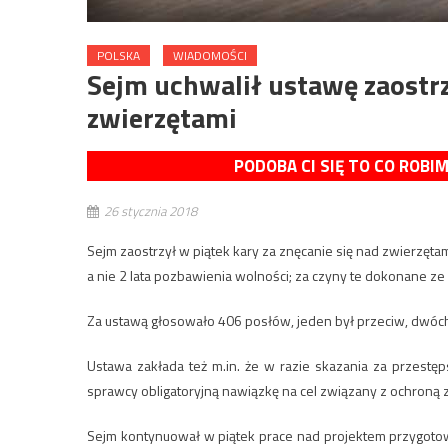
POLSKA
WIADOMOŚCI
Sejm uchwalił ustawę zaostrz
zwierzętami
PODOBA CI SIĘ TO CO ROBI
26 stycznia 2018
Sejm zaostrzył w piątek kary za znęcanie się nad zwierzętam
a nie 2 lata pozbawienia wolności; za czyny te dokonane ze
Za ustawą głosowało 406 posłów, jeden był przeciw, dwóch
Ustawa zakłada też m.in. że w razie skazania za przestę
sprawcy obligatoryjną nawiązkę na cel związany z ochroną z
Sejm kontynuował w piątek prace nad projektem przygotow