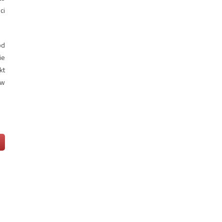
ci
ód
ie
kt
ów