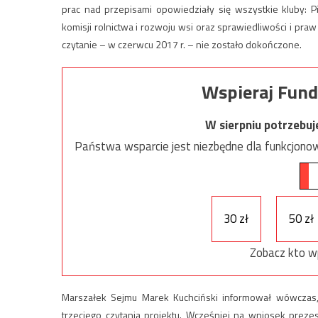
prac nad przepisami opowiedziały się wszystkie kluby: Pi
komisji rolnictwa i rozwoju wsi oraz sprawiedliwości i pra
czytanie – w czerwcu 2017 r. – nie zostało dokończone.
Wspieraj Fund
W sierpniu potrzebu
Państwa wsparcie jest niezbędne dla funkcjonow
30 zł
50 zł
Zobacz kto w
Marszałek Sejmu Marek Kuchciński informował wówczas,
trzeciego czytania projektu. Wcześniej na wniosek prez