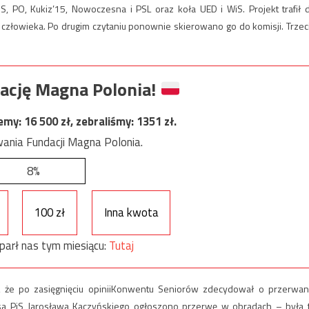
S, PO, Kukiz’15, Nowoczesna i PSL oraz koła UED i WiS. Projekt trafił 
w człowieka. Po drugim czytaniu ponownie skierowano go do komisji. Trzec
ację Magna Polonia!
jemy:
16 500
zł, zebraliśmy:
1351
zł.
ania Fundacji Magna Polonia.
8%
100 zł
Inna kwota
parł nas tym miesiącu:
Tutaj
 że po zasięgnięciu opiniiKonwentu Seniorów zdecydował o przerwan
esa PiS Jarosława Kaczyńskiego ogłoszono przerwę w obradach – była 