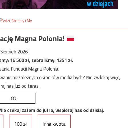
ację Magna Polonia!
Sierpień 2026
jemy:
16 500
zł, zebraliśmy:
1351
zł.
ania Fundacji Magna Polonia.
anie niezależnych ośrodków medialnych? Nie zwlekaj więc,
raj nas już od teraz.
8%
e czekaj zatem do jutra, wspieraj nas od dzisiaj.
100 zł
Inna kwota