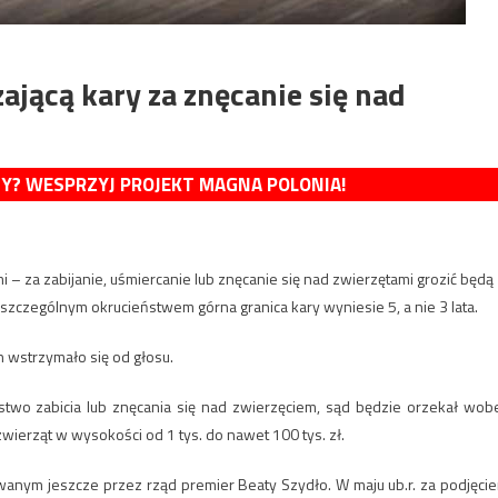
ającą kary za znęcanie się nad
MY? WESPRZYJ PROJEKT MAGNA POLONIA!
i – za zabijanie, uśmiercanie lub znęcanie się nad zwierzętami grozić będą 
 szczególnym okrucieństwem górna granica kary wyniesie 5, a nie 3 lata.
 wstrzymało się od głosu.
pstwo zabicia lub znęcania się nad zwierzęciem, sąd będzie orzekał wob
wierząt w wysokości od 1 tys. do nawet 100 tys. zł.
anym jeszcze przez rząd premier Beaty Szydło. W maju ub.r. za podjęci