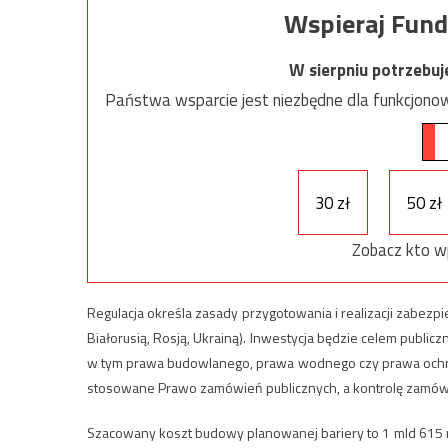
Wspieraj Fund
W sierpniu potrzebu
Państwa wsparcie jest niezbędne dla funkcjonow
30 zł
50 zł
Zobacz kto w
Regulacja określa zasady przygotowania i realizacji zabezpi
Białorusią, Rosją, Ukrainą). Inwestycja będzie celem public
w tym prawa budowlanego, prawa wodnego czy prawa ochro
stosowane Prawo zamówień publicznych, a kontrolę zamówi
Szacowany koszt budowy planowanej bariery to 1 mld 615 mln