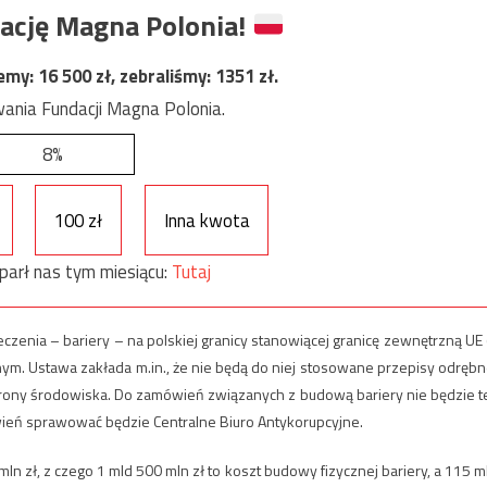
ację Magna Polonia!
jemy:
16 500
zł, zebraliśmy:
1351
zł.
ania Fundacji Magna Polonia.
8%
100 zł
Inna kwota
parł nas tym miesiącu:
Tutaj
eczenia – bariery – na polskiej granicy stanowiącej granicę zewnętrzną UE 
znym. Ustawa zakłada m.in., że nie będą do niej stosowane przepisy odrębn
ny środowiska. Do zamówień związanych z budową bariery nie będzie t
eń sprawować będzie Centralne Biuro Antykorupcyjne.
 zł, z czego 1 mld 500 mln zł to koszt budowy fizycznej bariery, a 115 m