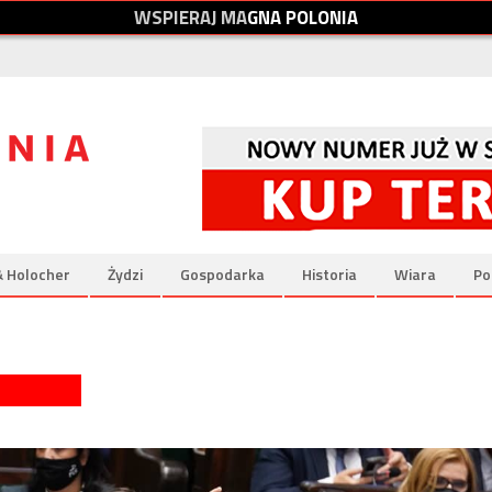
W
S
P
I
E
R
A
J
M
A
G
N
A
P
O
L
O
N
I
A
& Holocher
Żydzi
Gospodarka
Historia
Wiara
Po