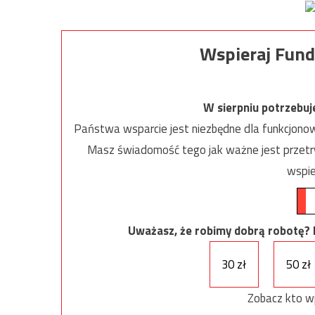
Wspieraj Fund
W sierpniu potrzebu
Państwa wsparcie jest niezbędne dla funkcjonow
Masz świadomość tego jak ważne jest przetrw
wspie
Uważasz, że robimy dobrą robotę? Ni
30 zł
50 zł
Zobacz kto w