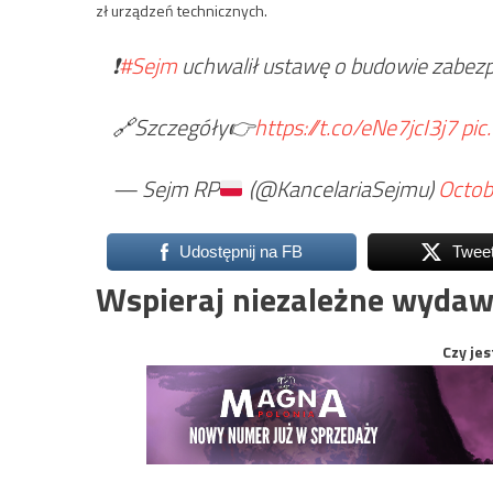
zł urządzeń technicznych.
❗️
#Sejm
uchwalił ustawę o budowie zabezp
🔗Szczegóły👉
https://t.co/eNe7jcI3j7
pic
— Sejm RP
(@KancelariaSejmu)
Octob
Udostępnij na FB
Twee
Wspieraj niezależne wydaw
Czy jes