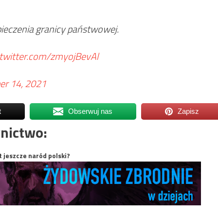
ieczenia granicy państwowej.
.twitter.com/zmyojBevAl
er 14, 2021
t
Obserwuj nas
Zapisz
nictwo:
t jeszcze naród polski?