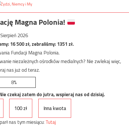
ację Magna Polonia!
Sierpień 2026
jemy:
16 500
zł, zebraliśmy:
1351
zł.
ania Fundacji Magna Polonia.
anie niezależnych ośrodków medialnych? Nie zwlekaj więc,
raj nas już od teraz.
8%
e czekaj zatem do jutra, wspieraj nas od dzisiaj.
100 zł
Inna kwota
parł nas tym miesiącu:
Tutaj