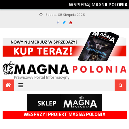
W
S
P
I
E
R
A
J
M
A
G
N
A
P
O
L
O
N
I
A
Sobota, 08 Sierpnia 2026
WESPRZYJ PROJEKT MAGNA POLONIA