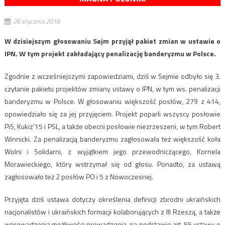
26 stycznia 2018
W dzisiejszym głosowaniu Sejm przyjął pakiet zmian w ustawie o
IPN. W tym projekt zakładający penalizację banderyzmu w Polsce.
Zgodnie z wcześniejszymi zapowiedziami, dziś w Sejmie odbyło się 3.
czytanie pakietu projektów zmiany ustawy o IPN, w tym ws. penalizacji
banderyzmu w Polsce. W głosowaniu większość posłów, 279 z 414,
opowiedziało się za jej przyjęciem. Projekt poparli wszyscy posłowie
PiS, Kukiz’15 i PSL, a także obecni posłowie niezrzeszeni, w tym Robert
Winnicki. Za penalizacją banderyzmu zagłosowała też większość koła
Wolni i Solidarni, z wyjątkiem jego przewodniczącego, Kornela
Morawieckiego, który wstrzymał się od głosu. Ponadto, za ustawą
zagłosowało też 2 posłów PO i 5 z Nowoczesnej.
Przyjęta dziś ustawa dotyczy określenia definicji zbrodni ukraińskich
nacjonalistów i ukraińskich formacji kolaborujących z III Rzeszą, a także
wprowadzenia możliwości prowadzenia, na podstawie art. 55 ustawy o