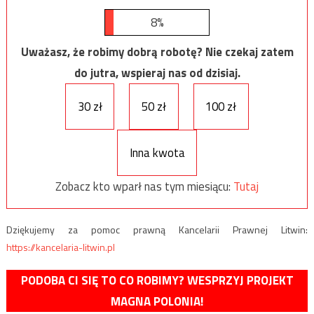
8%
Uważasz, że robimy dobrą robotę? Nie czekaj zatem
do jutra, wspieraj nas od dzisiaj.
30 zł
50 zł
100 zł
Inna kwota
Zobacz kto wparł nas tym miesiącu:
Tutaj
Dziękujemy za pomoc prawną Kancelarii Prawnej Litwin:
https://kancelaria-litwin.pl
PODOBA CI SIĘ TO CO ROBIMY? WESPRZYJ PROJEKT
MAGNA POLONIA!