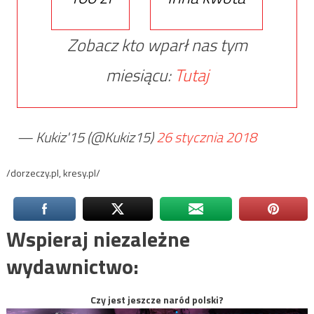
Zobacz kto wparł nas tym
miesiącu:
Tutaj
— Kukiz'15 (@Kukiz15)
26 stycznia 2018
/dorzeczy.pl, kresy.pl/
Wspieraj niezależne
wydawnictwo:
Czy jest jeszcze naród polski?