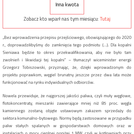
Inna kwota
Zobacz kto wparł nas tym miesiącu:
Tutaj
„Bez wprowadzenia przepisu przejściowego, obowiązującego do 2020
r., doprowadzilibyśmy do zamknięcia tego podmiotu (…). Dla kopalni
Sieniawa będzie to okres przekwalifikowania, aby nie było tam
zwolnień i likwidacji tej kopalni” – tłumaczył wiceminister energii
Grzegorz Tobiszowski, przyznając, że, dzięki wprowadzonym do
projektu poprawkom, węgiel brunatny jeszcze przez dwa lata może
funkcjonować na rynku indywidualnych odbiorców.
Nowela przewiduje, że najgorszej jakości paliwa, czyli muły węglowe,
flotokoncentraty, mieszanki zawierające mniej niż 85 proc. węgla
kamiennego zostaną objęte ustawowym zakazem sprzedaży do
sektora komunalno-bytowego. Normy będą zastosowane w przypadku
paliw stałych spalanych w gospodarstwach domowych oraz w
instalacjach o mocy cieplnej poniżej 1 MW, czyli w kotłowniach przy