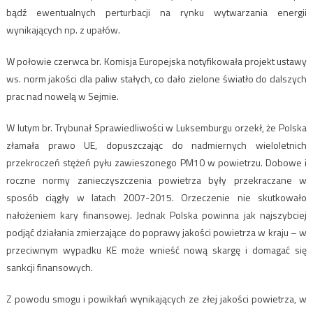
bądź ewentualnych perturbacji na rynku wytwarzania energii
wynikających np. z upałów.
W połowie czerwca br. Komisja Europejska notyfikowała projekt ustawy
ws. norm jakości dla paliw stałych, co dało zielone światło do dalszych
prac nad nowelą w Sejmie.
W lutym br. Trybunał Sprawiedliwości w Luksemburgu orzekł, że Polska
złamała prawo UE, dopuszczając do nadmiernych wieloletnich
przekroczeń stężeń pyłu zawieszonego PM10 w powietrzu. Dobowe i
roczne normy zanieczyszczenia powietrza były przekraczane w
sposób ciągły w latach 2007-2015. Orzeczenie nie skutkowało
nałożeniem kary finansowej. Jednak Polska powinna jak najszybciej
podjąć działania zmierzające do poprawy jakości powietrza w kraju – w
przeciwnym wypadku KE może wnieść nową skargę i domagać się
sankcji finansowych.
Z powodu smogu i powikłań wynikających ze złej jakości powietrza, w