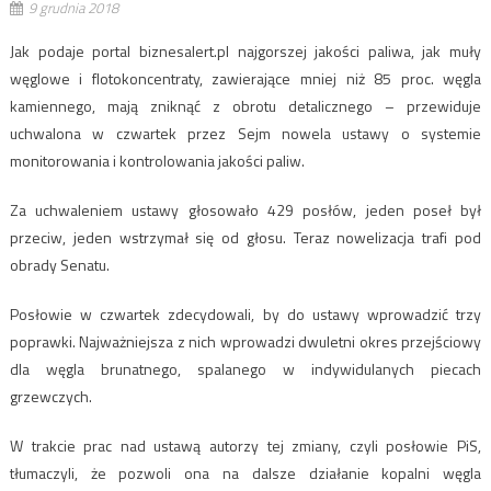
9 grudnia 2018
Jak podaje portal biznesalert.pl najgorszej jakości paliwa, jak muły
węglowe i flotokoncentraty, zawierające mniej niż 85 proc. węgla
kamiennego, mają zniknąć z obrotu detalicznego – przewiduje
uchwalona w czwartek przez Sejm nowela ustawy o systemie
monitorowania i kontrolowania jakości paliw.
Za uchwaleniem ustawy głosowało 429 posłów, jeden poseł był
przeciw, jeden wstrzymał się od głosu. Teraz nowelizacja trafi pod
obrady Senatu.
Posłowie w czwartek zdecydowali, by do ustawy wprowadzić trzy
poprawki. Najważniejsza z nich wprowadzi dwuletni okres przejściowy
dla węgla brunatnego, spalanego w indywidulanych piecach
grzewczych.
W trakcie prac nad ustawą autorzy tej zmiany, czyli posłowie PiS,
tłumaczyli, że pozwoli ona na dalsze działanie kopalni węgla