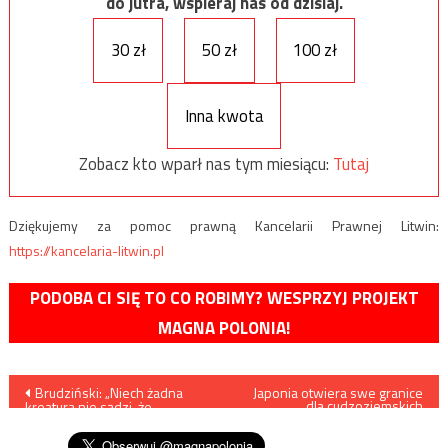
do jutra, wspieraj nas od dzisiaj.
30 zł
50 zł
100 zł
Inna kwota
Zobacz kto wparł nas tym miesiącu:
Tutaj
Dziękujemy za pomoc prawną Kancelarii Prawnej Litwin:
https://kancelaria-litwin.pl
PODOBA CI SIĘ TO CO ROBIMY? WESPRZYJ PROJEKT
MAGNA POLONIA!
Nawigacja
Brudziński: „Niech żadna
Japonia otwiera swe granice
dla cudzoziemskich
kreatura nie sądzi, że
pracowników
wpisu
pozostanie anonimowa”.