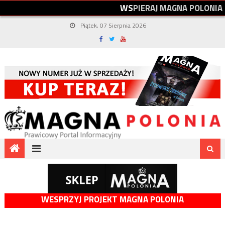
W
S
P
I
E
R
A
J
M
A
G
N
A
P
O
L
O
N
I
A
Piątek, 07 Sierpnia 2026
WESPRZYJ PROJEKT MAGNA POLONIA