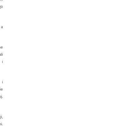
go
 a
ne
li
 i
 i
ie
j.
i,
i.