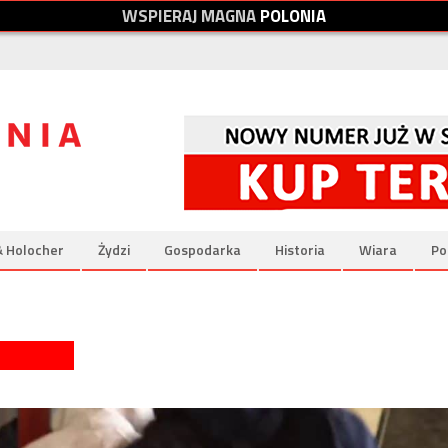
W
S
P
I
E
R
A
J
M
A
G
N
A
P
O
L
O
N
I
A
& Holocher
Żydzi
Gospodarka
Historia
Wiara
Po