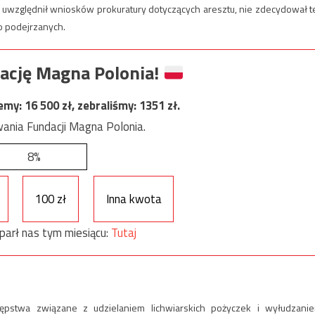
 uwzględnił wniosków prokuratury dotyczących aresztu, nie zdecydował t
o podejrzanych.
ację Magna Polonia!
jemy:
16 500
zł, zebraliśmy:
1351
zł.
ania Fundacji Magna Polonia.
8%
100 zł
Inna kwota
parł nas tym miesiącu:
Tutaj
tępstwa związane z udzielaniem lichwiarskich pożyczek i wyłudzani