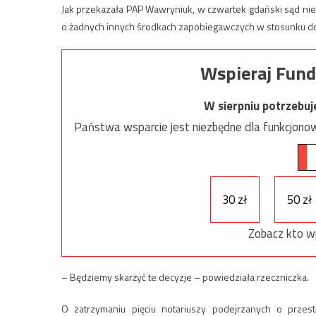
Jak przekazała PAP Wawryniuk, w czwartek gdański sąd nie
o żadnych innych środkach zapobiegawczych w stosunku d
Wspieraj Fund
W sierpniu potrzebu
Państwa wsparcie jest niezbędne dla funkcjonow
30 zł
50 zł
Zobacz kto w
– Będziemy skarżyć te decyzje – powiedziała rzeczniczka.
O zatrzymaniu pięciu notariuszy podejrzanych o przes