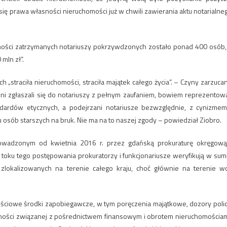
ię prawa własności nieruchomości już w chwili zawierania aktu notarialne
alności zatrzymanych notariuszy pokrzywdzonych zostało ponad 400 osób,
mln zł”.
„straciła nieruchomości, straciła majątek całego życia”. – Czyny zarzuca
 zgłaszali się do notariuszy z pełnym zaufaniem, bowiem reprezentowa
ndardów etycznych, a podejrzani notariusze bezwzględnie, z cynizmem
 osób starszych na bruk. Nie ma na to naszej zgody – powiedział Ziobro.
owadzonym od kwietnia 2016 r. przez gdańską prokuraturę okręgową
toku tego postępowania prokuratorzy i funkcjonariusze weryfikują w sum
zlokalizowanych na terenie całego kraju, choć głównie na terenie wo
iowe środki zapobiegawcze, w tym poręczenia majątkowe, dozory policj
lności związanej z pośrednictwem finansowym i obrotem nieruchomościam