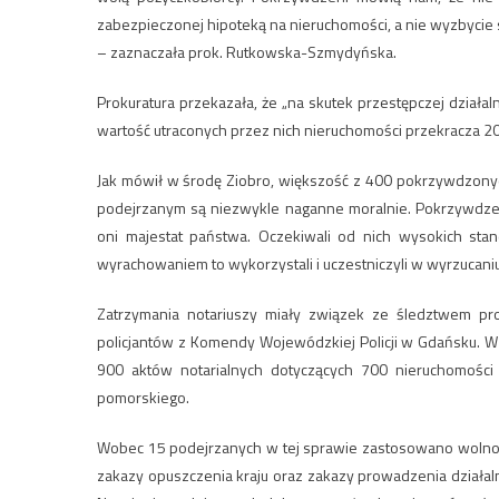
zabezpieczonej hipoteką na nieruchomości, a nie wyzbycie s
– zaznaczała prok. Rutkowska-Szmydyńska.
Prokuratura przekazała, że „na skutek przestępczej dział
wartość utraconych przez nich nieruchomości przekracza 20 
Jak mówił w środę Ziobro, większość z 400 pokrzywdzonych 
podejrzanym są niezwykle naganne moralnie. Pokrzywdzeni
oni majestat państwa. Oczekiwali od nich wysokich sta
wyrachowaniem to wykorzystali i uczestniczyli w wyrzucaniu
Zatrzymania notariuszy miały związek ze śledztwem pr
policjantów z Komendy Wojewódzkiej Policji w Gdańsku. W 
900 aktów notarialnych dotyczących 700 nieruchomości 
pomorskiego.
Wobec 15 podejrzanych w tej sprawie zastosowano wolnośc
zakazy opuszczenia kraju oraz zakazy prowadzenia działa