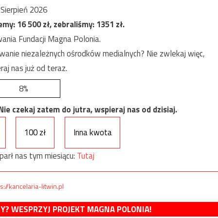
Sierpień 2026
jemy:
16 500
zł, zebraliśmy:
1351
zł.
ania Fundacji Magna Polonia.
anie niezależnych ośrodków medialnych? Nie zwlekaj więc,
raj nas już od teraz.
8%
e czekaj zatem do jutra, wspieraj nas od dzisiaj.
100 zł
Inna kwota
parł nas tym miesiącu:
Tutaj
s://kancelaria-litwin.pl
MY? WESPRZYJ PROJEKT MAGNA POLONIA!