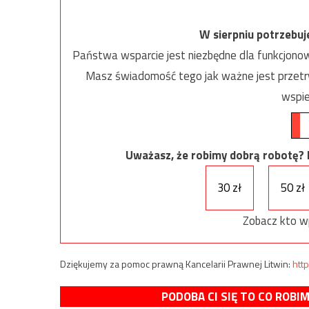
W sierpniu potrzebu
Państwa wsparcie jest niezbędne dla funkcjonow
Masz świadomość tego jak ważne jest przetrw
wspie
Uważasz, że robimy dobrą robotę? Ni
30 zł
50 zł
Zobacz kto w
Dziękujemy za pomoc prawną Kancelarii Prawnej Litwin:
http
PODOBA CI SIĘ TO CO ROBI