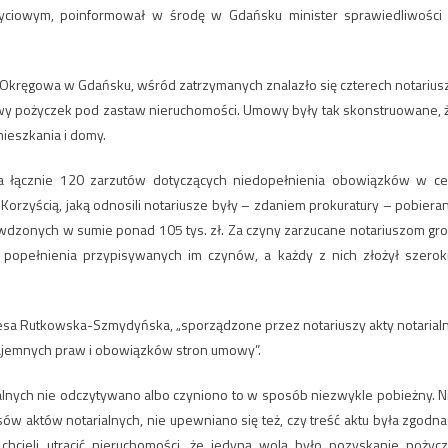
yciowym, poinformował w środę w Gdańsku minister sprawiedliwości
 Okręgowa w Gdańsku, wśród zatrzymanych znalazło się czterech notarius
mowy pożyczek pod zastaw nieruchomości. Umowy były tak skonstruowane, 
ieszkania i domy.
a łącznie 120 zarzutów dotyczących niedopełnienia obowiązków w ce
Korzyścią, jaką odnosili notariusze były – zdaniem prokuratury – pobiera
zywdzonych w sumie ponad 105 tys. zł. Za czyny zarzucane notariuszom gro
do popełnienia przypisywanych im czynów, a każdy z nich złożył szerok
esa Rutkowska-Szmydyńska, „sporządzone przez notariuszy akty notarial
ajemnych praw i obowiązków stron umowy”.
alnych nie odczytywano albo czyniono to w sposób niezwykle pobieżny. N
w aktów notarialnych, nie upewniano się też, czy treść aktu była zgodna
hcieli utracić nieruchomości, że jedyną wolą było pozyskanie pożycz