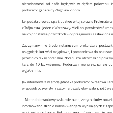
nieruchomości od osób będących w ciężkim położeniu ż
prokurator generalny Zbigniew Ziobro.
Jak podała prowadząca śledztwo w tej sprawie Prokuratura
z Trójmiasta i jeden z Warszawy. Mieli oni potwierdzać u
na ich podstawie pożyczkodawcy przejmowali zastawione m
Zatrzymanym w środę notariuszom prokuratura postawił
osiągnięcia korzyści majątkowej i pomocnictwa do oszustw. 
przez nich taksy notarialne. Notariusze otrzymali od pokr
kara do 10 lat więzienia. Podejrzani nie przyznali się 
wyjaśnienia.
Jak informowała w środę gdańska prokurator okręgowa Ter
w sposób oczywisty i rażący naruszały ekwiwalentność wz
– Materiał dowodowy wskazuje na to, że tych aktów notari
informowano stron o konsekwencjach wynikających z zapisó
wolą pożyczkobiorcy. Pokrzywdzeni mówią nam, że nie c