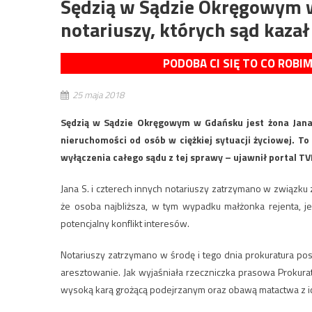
Sędzią w Sądzie Okręgowym w
notariuszy, których sąd kaza
PODOBA CI SIĘ TO CO ROBI
25 maja 2018
Sędzią w Sądzie Okręgowym w Gdańsku jest żona Jana 
nieruchomości od osób w ciężkiej sytuacji życiowej. T
wyłączenia całego sądu z tej sprawy – ujawnił portal TV
Jana S. i czterech innych notariuszy zatrzymano w związk
że osoba najbliższa, w tym wypadku małżonka rejenta, je
potencjalny konflikt interesów.
Notariuszy zatrzymano w środę i tego dnia prokuratura pos
aresztowanie. Jak wyjaśniała rzeczniczka prasowa Proku
wysoką karą grożącą podejrzanym oraz obawą matactwa z ic