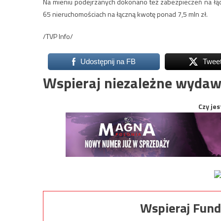
Na mieniu podejrzanych dokonano też zabezpieczeń na łą
65 nieruchomościach na łączną kwotę ponad 7,5 mln zł.
/TVP Info/
Udostępnij na FB
Twee
Wspieraj niezależne wydaw
Czy jes
Wspieraj Fund