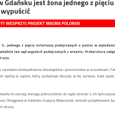
 Gdańsku jest żona jednego z pięciu
ł wypuścić
MY? WESPRZYJ PROJEKT MAGNA POLONIA!
S., jednego z pięciu notariuszy podejrzanych o pomoc w wyłudzan
o właśnie ten sąd wypuścił podejrzanych z aresztu. Prokuratura zażą
P Info.
u z zarzutami niedopełnienia obowiązków i pomocnictwa w oszustwach. Fak
st sędzią w sądzie, który podejmuje decyzje w tej sprawie, każe pytać
tawiła im zarzuty, kierując jednocześnie do sądu wnioski o ich tymczaso
ratury Okręgowej w Gdańsku Grażyna Wawryniuk, wnioski podyktowane by
h strony.