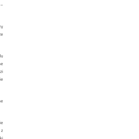
 –
zy
że
lu
ne
zi
ie
ne
ie
 z
ki