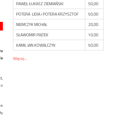
PAWEŁ ŁUKASZ ZIEMIAŃSKI
50,00
POTERA LIDIA i POTERA KRZYSZTOF
50,00
NIEMCZYK MICHAŁ
20,00
SŁAWOMIR PIĄTEK
10,00
KAMIL JAN KOWALCZYK
50,00
iu
da
Więcej...
t,
 o
we
ły