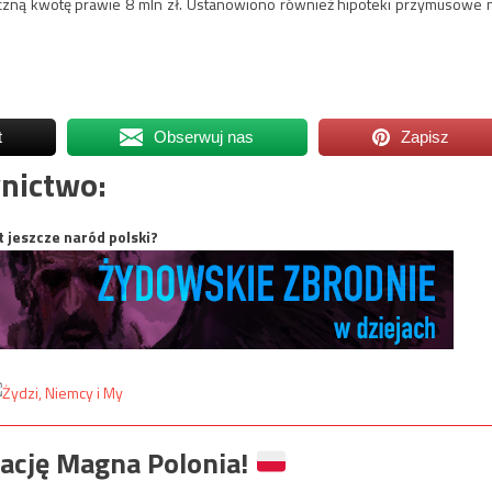
czną kwotę prawie 8 mln zł. Ustanowiono również hipoteki przymusowe 
t
Obserwuj nas
Zapisz
nictwo:
t jeszcze naród polski?
ację Magna Polonia!