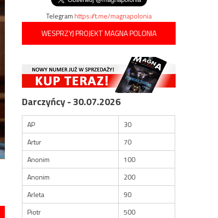
Telegram
https://t.me/magnapolonia
WESPRZYJ PROJEKT MAGNA POLONIA
Darczyńcy - 30.07.2026
AP
30
Artur
70
Anonim
100
Anonim
200
Arleta
90
Piotr
500