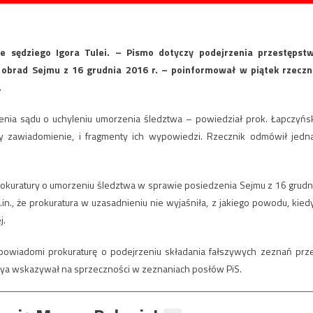
e sędziego Igora Tulei. – Pismo dotyczy podejrzenia przestępst
obrad Sejmu z 16 grudnia 2016 r. – poinformował w piątek rzeczn
.
nia sądu o uchyleniu umorzenia śledztwa – powiedział prok. Łapczyńsk
y zawiadomienie, i fragmenty ich wypowiedzi. Rzecznik odmówił jedn
prokuratury o umorzeniu śledztwa w sprawie posiedzenia Sejmu z 16 grudn
n., że prokuratura w uzasadnieniu nie wyjaśniła, z jakiego powodu, kiedy
j.
 powiadomi prokuraturę o podejrzeniu składania fałszywych zeznań prz
leya wskazywał na sprzeczności w zeznaniach posłów PiS.