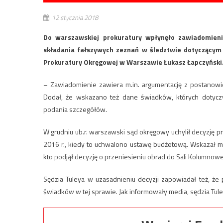
12 stycznia 2018
Do warszawskiej prokuratury wpłynęło zawiadomieni
składania fałszywych zeznań w śledztwie dotyczącym 
Prokuratury Okręgowej w Warszawie Łukasz Łapczyński
– Zawiadomienie zawiera m.in. argumentację z postanowie
Dodał, że wskazano też dane świadków, których dotycz
podania szczegółów.
W grudniu ub.r. warszawski sąd okręgowy uchylił decyzję 
2016 r., kiedy to uchwalono ustawę budżetową. Wskazał m.i
kto podjął decyzję o przeniesieniu obrad do Sali Kolumnowe
Sędzia Tuleya w uzasadnieniu decyzji zapowiadał też, że
świadków w tej sprawie. Jak informowały media, sędzia Tu