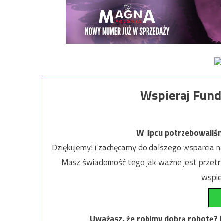
Wspieraj Fund
W lipcu potrzebowaliś
Dziękujemy! i zachęcamy do dalszego wsparcia na
Masz świadomość tego jak ważne jest przetrw
wspie
Uważasz, że robimy dobrą robotę? Ni