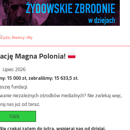
ację Magna Polonia!
Lipiec 2026
my:
15 000
zł, zebraliśmy:
15 633,5
zł.
szej fundacji.
anie niezależnych ośrodków medialnych? Nie zwlekaj więc,
raj nas już od teraz.
104%
e czekaj zatem do jutra, wspieraj nas od dzisiaj.