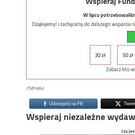
Wspieraj Fund
W lipcu potrzebowaliś
Dziękujemy! i zachęcamy do dalszego wsparcia na
30 zł
50 zł
Zobacz kto w
/TVP Info/
Udostępnij na FB
Twee
Wspieraj niezależne wydaw
Czy jes