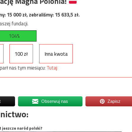
ację Magna Polonia!
my:
15 000
zł, zebraliśmy:
15 633,5
zł.
szej fundacji.
104%
100 zł
Inna kwota
parł nas tym miesiącu:
Tutaj
t
Obserwuj nas
Zapisz
nictwo:
t jeszcze naród polski?