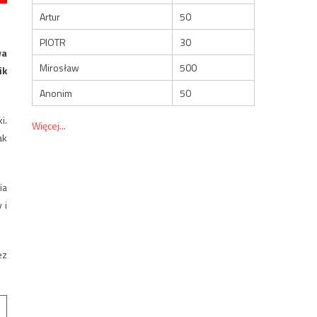
Artur
50
PIOTR
30
wa
Mirosław
500
ik
Anonim
50
i.
Więcej...
ak
ia
 i
ez