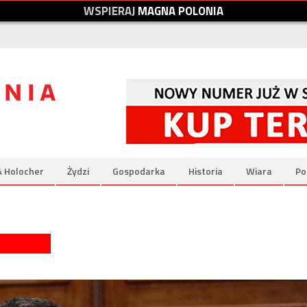
W
S
P
I
E
R
A
J
M
A
G
N
A
P
O
L
O
N
I
A
& Holocher
Żydzi
Gospodarka
Historia
Wiara
Po