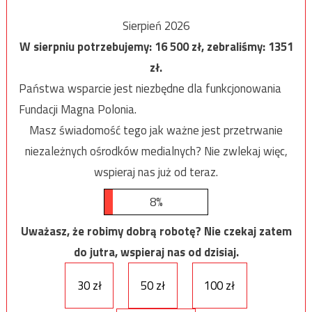
Sierpień 2026
W sierpniu potrzebujemy:
16 500
zł, zebraliśmy:
1351
zł.
Państwa wsparcie jest niezbędne dla funkcjonowania
Fundacji Magna Polonia.
Masz świadomość tego jak ważne jest przetrwanie
niezależnych ośrodków medialnych? Nie zwlekaj więc,
wspieraj nas już od teraz.
8%
Uważasz, że robimy dobrą robotę? Nie czekaj zatem
do jutra, wspieraj nas od dzisiaj.
30 zł
50 zł
100 zł