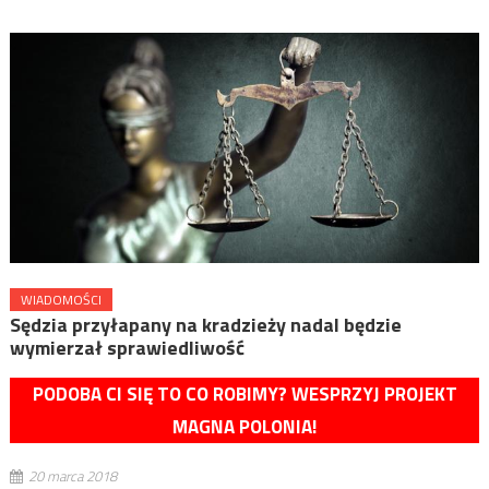
WIADOMOŚCI
Sędzia przyłapany na kradzieży nadal będzie
wymierzał sprawiedliwość
PODOBA CI SIĘ TO CO ROBIMY? WESPRZYJ PROJEKT
MAGNA POLONIA!
20 marca 2018