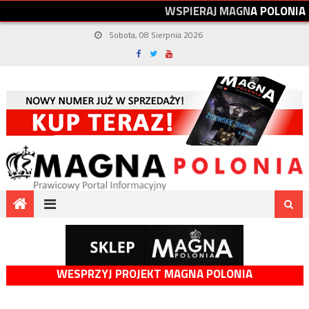
W
S
P
I
E
R
A
J
M
A
G
N
A
P
O
L
O
N
I
A
Sobota, 08 Sierpnia 2026
WESPRZYJ PROJEKT MAGNA POLONIA