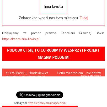
Inna kwota
Zobacz kto wparł nas tym miesiącu:
Tutaj
Dziękujemy za pomoc prawną Kancelarii Prawnej Litwin:
https://kancelaria-litwin.pl
PODOBA CI SIĘ TO CO ROBIMY? WESPRZYJ PROJEKT
MAGNA POLONIA!
Nawigacja
Prof. Marek J,. Chodakiewicz
Petru ma problem – nie potrafi
zarejestrować
przyznaje, że amerykańscy
stowarzyszenia
wpisu
naukowcy boją się mówić
prawdę o Polsce w obawie
przed oskrażeniem o
antysemityzm
Telegram
https://t.me/magnapolonia