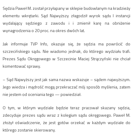
Sędzia Paweł M. został przyłapany w sklepie budowlanym na kradzieży
elementu wkrętarki. Sąd Najwyższy złagodził wyrok sądu I instancji
wydalający sędziego z zawodu i i zmienił karę na obniżenie
wynagrodzenia o 20 proc. na okres dwóch lat.
Jak informuje TVP Info, okazuje się, że sędzia ma powrócić do
szczecińskiego sądu. Nie wiadomo jednak, do którego wydziału trafi.
Prezes Sądu Okręgowego w Szczecinie Maciej Strączyński nie chciał
komentować sprawy.
– Sąd Najwyższy jest jak sama nazwa wskazuje – sądem najwyższym.
Jego wiedza i mądrość mogą przekraczać mój sposób myślenia, zatem
nie jestem od oceniania tego — powiedział.
O tym, w którym wydziale będzie teraz pracował skazany sędzia,
zdecyduje prezes sądu wraz z kolegium sądu okręgowego. Paweł M.
złożył oświadczenie, że jest gotów orzekać w każdym wydziale do
którego zostanie skierowany.