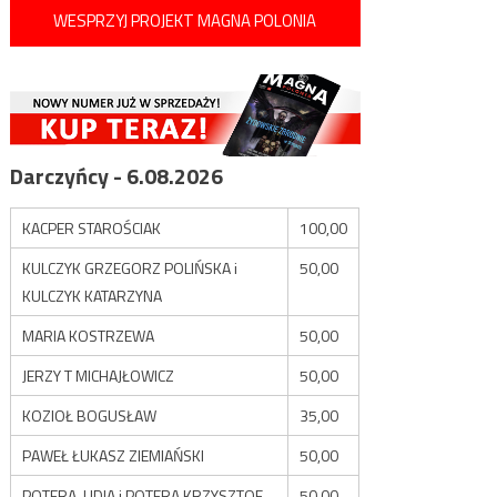
WESPRZYJ PROJEKT MAGNA POLONIA
Darczyńcy - 6.08.2026
KACPER STAROŚCIAK
100,00
KULCZYK GRZEGORZ POLIŃSKA i
50,00
KULCZYK KATARZYNA
MARIA KOSTRZEWA
50,00
JERZY T MICHAJŁOWICZ
50,00
KOZIOŁ BOGUSŁAW
35,00
PAWEŁ ŁUKASZ ZIEMIAŃSKI
50,00
POTERA LIDIA i POTERA KRZYSZTOF
50,00