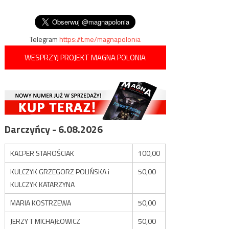
pryszniców twierdząc, że
wpisu
przejmując kolejne kwartały
jest… niebinarny
miasta
Telegram
https://t.me/magnapolonia
WESPRZYJ PROJEKT MAGNA POLONIA
Darczyńcy - 6.08.2026
KACPER STAROŚCIAK
100,00
KULCZYK GRZEGORZ POLIŃSKA i
50,00
KULCZYK KATARZYNA
MARIA KOSTRZEWA
50,00
JERZY T MICHAJŁOWICZ
50,00