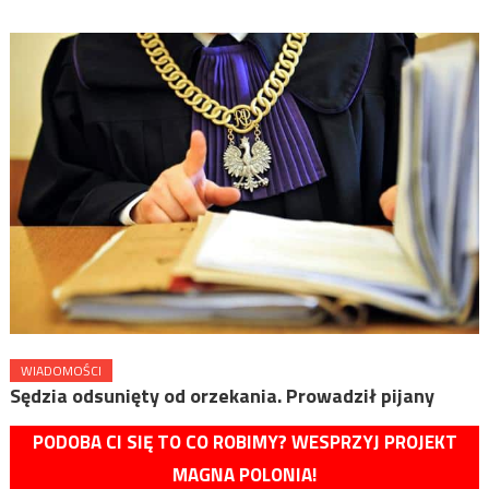
WIADOMOŚCI
Sędzia odsunięty od orzekania. Prowadził pijany
PODOBA CI SIĘ TO CO ROBIMY? WESPRZYJ PROJEKT
MAGNA POLONIA!