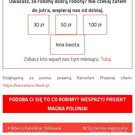
Uważasz, że robimy dobrą robotę? Nie czekaj zatem
do jutra, wspieraj nas od dzisiaj.
30 zł
50 zł
100 zł
Inna kwota
Zobacz kto wparł nas tym miesiącu:
Tutaj
Dziękujemy za pomoc prawną Kancelarii Prawnej Litwin:
https://kancelaria-litwin.pl
PODOBA CI SIĘ TO CO ROBIMY? WESPRZYJ PROJEKT
MAGNA POLONIA!
Nawigacja
Bitwa o Kandahar. Talibowie
W Szczecinie mężczyzna
korzysta z damskich
posuwają się naprzód,