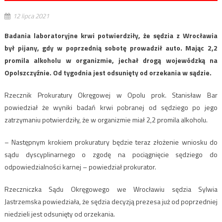
12 lipca 2021
Badania laboratoryjne krwi potwierdziły, że sędzia z Wrocławia
był pijany, gdy w poprzednią sobotę prowadził auto. Mając 2,2
promila alkoholu w organizmie, jechał drogą wojewódzką na
Opolszczyźnie. Od tygodnia jest odsunięty od orzekania w sądzie.
Rzecznik Prokuratury Okręgowej w Opolu prok. Stanisław Bar
powiedział że wyniki badań krwi pobranej od sędziego po jego
zatrzymaniu potwierdziły, że w organizmie miał 2,2 promila alkoholu.
– Następnym krokiem prokuratury będzie teraz złożenie wniosku do
sądu dyscyplinarnego o zgodę na pociągnięcie sędziego do
odpowiedzialności karnej – powiedział prokurator.
Rzeczniczka Sądu Okręgowego we Wrocławiu sędzia Sylwia
Jastrzemska powiedziała, że sędzia decyzją prezesa już od poprzedniej
niedzieli jest odsunięty od orzekania.