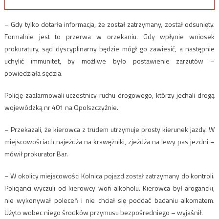
– Gdy tylko dotarła informacja, że został zatrzymany, został odsunięty.
Formalnie jest to przerwa w orzekaniu. Gdy wpłynie wniosek
prokuratury, sąd dyscyplinarny będzie mógł go zawiesić, a następnie
uchylić immunitet, by możliwe było postawienie zarzutów –
powiedziała sędzia.
Policję zaalarmowali uczestnicy ruchu drogowego, którzy jechali drogą
wojewódzką nr 401 na Opolszczyźnie.
– Przekazali, że kierowca z trudem utrzymuje prosty kierunek jazdy. W
miejscowościach najeżdża na krawężniki, zjeżdża na lewy pas jezdni –
mówił prokurator Bar.
– W okolicy miejscowości Kolnica pojazd został zatrzymany do kontroli.
Policjanci wyczuli od kierowcy woń alkoholu. Kierowca był arogancki,
nie wykonywał poleceń i nie chciał się poddać badaniu alkomatem.
Użyto wobec niego środków przymusu bezpośredniego – wyjaśnił.