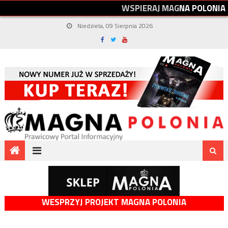
W
S
P
I
E
R
A
J
M
A
G
N
A
P
O
L
O
N
I
A
Niedziela, 09 Sierpnia 2026
WESPRZYJ PROJEKT MAGNA POLONIA