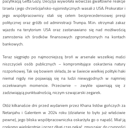
pacyfikacją Getta Gazy. Decyzja wywołała wówczas gwałtowne reakcje
Izraela i jego chrześcijańsko-syjonistycznych wasali z USA. Prokurator i
jego współpracownicy stali się celem bezprecedensowej presji
politycznej oraz gróźb od administracji Trumpa. M.in. otrzymali zakaz
wjazdu na terytorium USA oraz zastanawiano się nad możliwością
zamrożenia ich środków finansowych zgromadzonych na kontach
bankowych.
Teraz sięgnięto po najmocniejszą broń w arsenale wszelkiej maści
niszczycieli osób publicznych – kompromitujące oskarżenia natury
rozporkowej. Tak się bowiem składa, że w świecie wielkiej polityki haki
niemal nigdy nie pojawiają się na ludzi niewygodnych w najmniej
oczekiwanym momencie. Przeciwnie – zwykle ujawniają się z
zadziwiającą punktualnością, niczym szwajcarski zegarek.
Otóż kilkanaście dni przed wydaniem przez Khana listów gończych za
Netanjahu i Galentem w 2024 roku (działanie to było już właściwie
pewne), jego bliska współpracowniczka oskarżyła go o napaść. Miał ją
rzekomo wielokrotnie i przez długi czas nękać, zmuszając do czynności