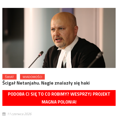
ŚWIAT
WIADOMOŚCI
Ścigał Netanjahu. Nagle znalazły się haki
PODOBA CI SIĘ TO CO ROBIMY? WESPRZYJ PROJEKT
MAGNA POLONIA!
11 czerwca 2026