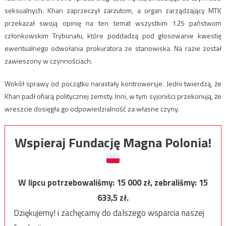
seksualnych. Khan zaprzeczył zarzutom, a organ zarządzający MTK
przekazał swoją opinię na ten temat wszystkim 125 państwom
członkowskim Trybunału, które poddadzą pod głosowanie kwestię
ewentualnego odwołania prokuratora ze stanowiska. Na razie został
zawieszony w czynnościach.
Wokół sprawy od początku narastały kontrowersje. Jedni twierdzą, że
Khan padł ofiarą politycznej zemsty. Inni, w tym syjoniści przekonują, że
wreszcie dosięgła go odpowiedzialność za własne czyny.
Wspieraj Fundację Magna Polonia!
W lipcu potrzebowaliśmy:
15 000
zł, zebraliśmy:
15
633,5
zł.
Dziękujemy! i zachęcamy do dalszego wsparcia naszej