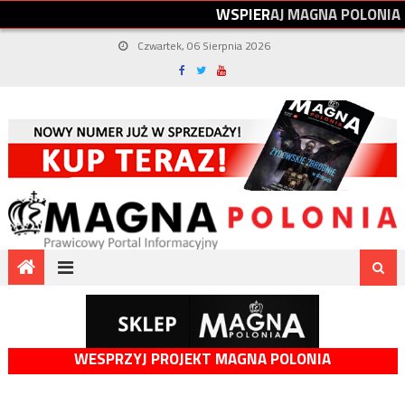
W
S
P
I
E
R
A
J
M
A
G
N
A
P
O
L
O
N
I
A
Czwartek, 06 Sierpnia 2026
WESPRZYJ PROJEKT MAGNA POLONIA