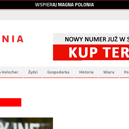
W
S
P
I
E
R
A
J
M
A
G
N
A
P
O
L
O
N
I
A
& Holocher
Żydzi
Gospodarka
Historia
Wiara
Po