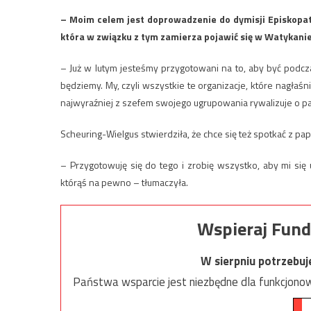
– Moim celem jest doprowadzenie do dymisji Episkopatu
która w związku z tym zamierza pojawić się w Watykanie
– Już w lutym jesteśmy przygotowani na to, aby być podcz
będziemy. My, czyli wszystkie te organizacje, które nagłaś
najwyraźniej z szefem swojego ugrupowania rywalizuje o 
Scheuring-Wielgus stwierdziła, że chce się też spotkać z pa
– Przygotowuję się do tego i zrobię wszystko, aby mi się 
którąś na pewno – tłumaczyła.
Wspieraj Fund
W sierpniu potrzebu
Państwa wsparcie jest niezbędne dla funkcjonow