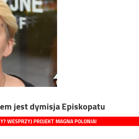
em jest dymisja Episkopatu
MY? WESPRZYJ PROJEKT MAGNA POLONIA!