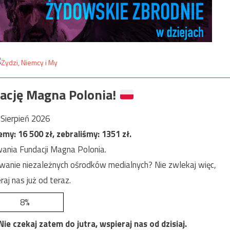
ację Magna Polonia!
Sierpień 2026
jemy:
16 500
zł, zebraliśmy:
1351
zł.
ania Fundacji Magna Polonia.
anie niezależnych ośrodków medialnych? Nie zwlekaj więc,
raj nas już od teraz.
8%
e czekaj zatem do jutra, wspieraj nas od dzisiaj.