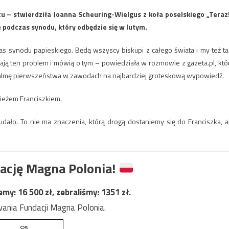
 – stwierdziła Joanna Scheuring-Wielgus z koła poselskiego „Teraz!
 podczas synodu, który odbędzie się w lutym.
as synodu papieskiego. Będą wszyscy biskupi z całego świata i my też t
niają ten problem i mówią o tym – powiedziała w rozmowie z gazeta.pl, któ
palmę pierwszeństwa w zawodach na najbardziej groteskową wypowiedź.
pieżem Franciszkiem.
udało. To nie ma znaczenia, którą drogą dostaniemy się do Franciszka, a
ację Magna Polonia!
jemy:
16 500
zł, zebraliśmy:
1351
zł.
ania Fundacji Magna Polonia.