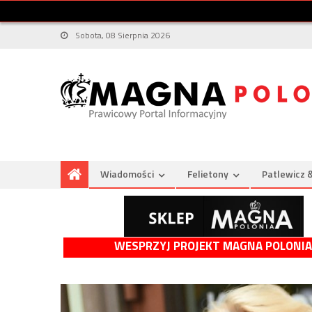
Sobota, 08 Sierpnia 2026
Wiadomości
Felietony
Patlewicz 
WESPRZYJ PROJEKT MAGNA POLONIA