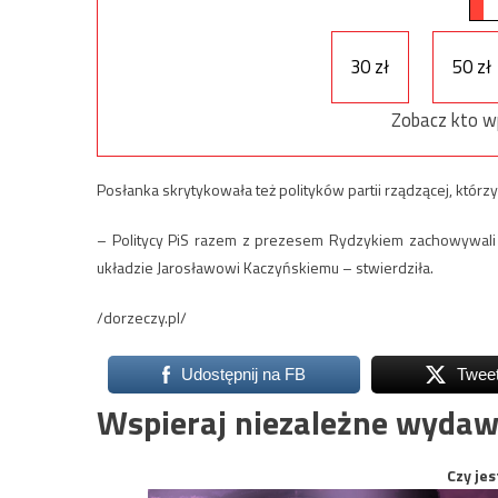
30 zł
50 zł
Zobacz kto w
Posłanka skrytykowała też polityków partii rządzącej, którz
– Politycy PiS razem z prezesem Rydzykiem zachowywali si
układzie Jarosławowi Kaczyńskiemu – stwierdziła.
/dorzeczy.pl/
Udostępnij na FB
Twee
Wspieraj niezależne wydaw
Czy jes