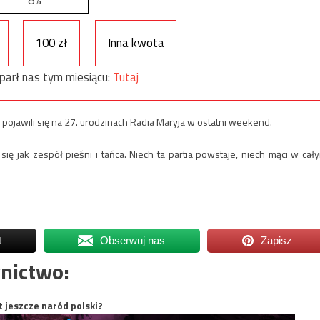
8%
100 zł
Inna kwota
parł nas tym miesiącu:
Tutaj
y pojawili się na 27. urodzinach Radia Maryja w ostatni weekend.
ę jak zespół pieśni i tańca. Niech ta partia powstaje, niech mąci w cał
t
Obserwuj nas
Zapisz
nictwo:
t jeszcze naród polski?