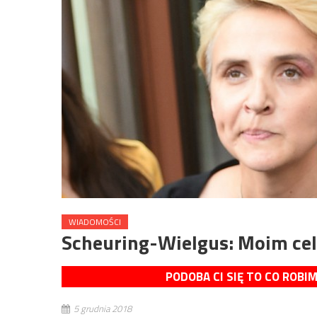
WIADOMOŚCI
Scheuring-Wielgus: Moim cel
PODOBA CI SIĘ TO CO ROBI
5 grudnia 2018