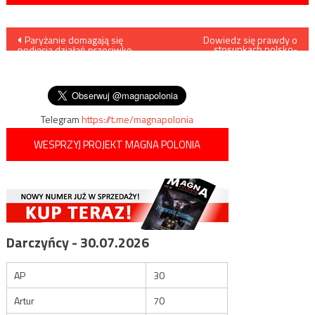
Nawigacja
Paryżanie domagają się
Dowiedz się prawdy o
stosunkach polsko-
podjęcia działań przeciwko
żydowskich
wpisu
terroryzującym ich ulicznym
gangom zrzeszającym
nieletnich imigrantów
Telegram
https://t.me/magnapolonia
WESPRZYJ PROJEKT MAGNA POLONIA
Darczyńcy - 30.07.2026
AP
30
Artur
70