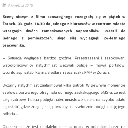
3 kwietnia 2018
Sceny niczym z filmu sensacyjnego rozegrały się w piątek w
Żorach. Ok.godz. 14.30 do jednego z biurowców w centrum miasta
wtargnęło dwóch zamaskowanych napastników. Weszli do
jednego z pomieszczeń, skąd siłą wyciągnęli 24-letniego
pracownika.
– Sytuacja wyglądała bardzo groźnie. Przestraszeni i zszokowani
współpracownicy natychmiast wezwali policję – mówił portalowi
tvp.info asp. sztab. Kamila Siedlarz, rzeczniczka KMP w Żorach.
Dyżurny natychmiast zaalarmował kilka patroli. W pewnym momencie
szefowa porwanego otrzymała od niego zaskakującego SMS-a, że jest
cały i zdrowy. Policja podjęła natychmiastowe działania, szybko udało
się ustalić, gdzie znajduje się porwany i niezwłocznie podjęto akcję jego
odbicia…
Okazało się, że jest niedaleko miejsca pracy, w pobliskim barze na