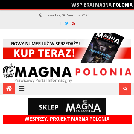
W
S
P
I
E
R
A
J
M
A
G
N
A
P
O
L
O
N
I
A
Czwartek, 06 Sierpnia 2026
WESPRZYJ PROJEKT MAGNA POLONIA