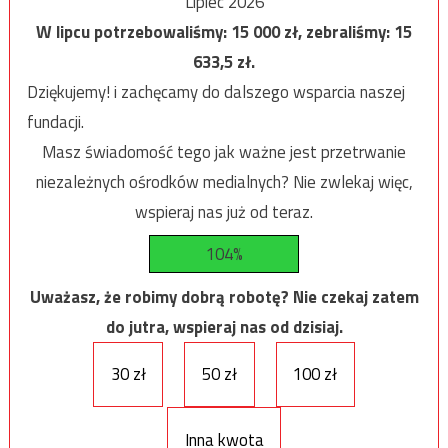
Lipiec 2026
W lipcu potrzebowaliśmy:
15 000
zł, zebraliśmy:
15
633,5
zł.
Dziękujemy! i zachęcamy do dalszego wsparcia naszej
fundacji.
Masz świadomość tego jak ważne jest przetrwanie
niezależnych ośrodków medialnych? Nie zwlekaj więc,
wspieraj nas już od teraz.
104%
Uważasz, że robimy dobrą robotę? Nie czekaj zatem
do jutra, wspieraj nas od dzisiaj.
30 zł
50 zł
100 zł
Inna kwota