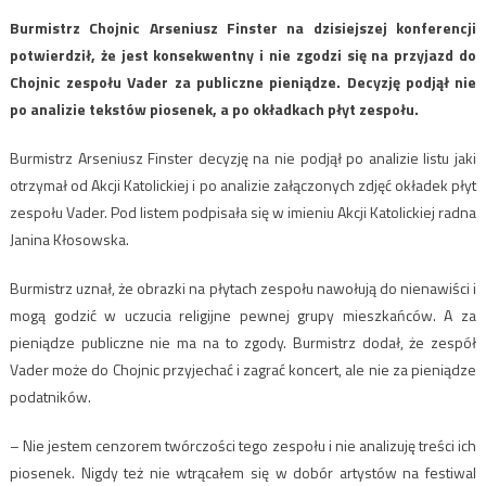
Burmistrz Chojnic Arseniusz Finster na dzisiejszej konferencji
potwierdził, że jest konsekwentny i nie zgodzi się na przyjazd do
Chojnic zespołu Vader za publiczne pieniądze. Decyzję podjął nie
po analizie tekstów piosenek, a po okładkach płyt zespołu.
Burmistrz Arseniusz Finster decyzję na nie podjął po analizie listu jaki
otrzymał od Akcji Katolickiej i po analizie załączonych zdjęć okładek płyt
zespołu Vader. Pod listem podpisała się w imieniu Akcji Katolickiej radna
Janina Kłosowska.
Burmistrz uznał, że obrazki na płytach zespołu nawołują do nienawiści i
mogą godzić w uczucia religijne pewnej grupy mieszkańców. A za
pieniądze publiczne nie ma na to zgody. Burmistrz dodał, że zespół
Vader może do Chojnic przyjechać i zagrać koncert, ale nie za pieniądze
podatników.
– Nie jestem cenzorem twórczości tego zespołu i nie analizuję treści ich
piosenek. Nigdy też nie wtrącałem się w dobór artystów na festiwal