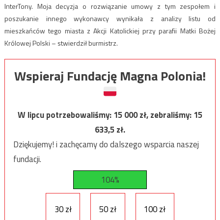
InterTony. Moja decyzja o rozwiązanie umowy z tym zespołem i
poszukanie innego wykonawcy wynikała z analizy listu od
mieszkańców tego miasta z Akcji Katolickiej przy parafii Matki Bożej
Królowej Polski – stwierdził burmistrz.
Wspieraj Fundację Magna Polonia!
W lipcu potrzebowaliśmy:
15 000
zł, zebraliśmy:
15
633,5
zł.
Dziękujemy! i zachęcamy do dalszego wsparcia naszej
fundacji.
104%
30 zł
50 zł
100 zł