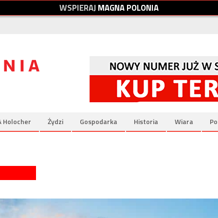
W
S
P
I
E
R
A
J
M
A
G
N
A
P
O
L
O
N
I
A
& Holocher
Żydzi
Gospodarka
Historia
Wiara
Po