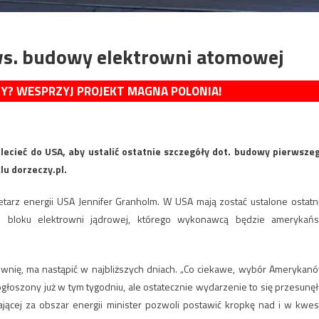
ws. budowy elektrowni atomowej
MY? WESPRZYJ PROJEKT MAGNA POLONIA!
lecieć do USA, aby ustalić ostatnie szczegóły dot. budowy pierwsze
lu dorzeczy.pl.
retarz energii USA Jennifer Granholm. W USA mają zostać ustalone ostatn
 bloku elektrowni jądrowej, którego wykonawcą będzie amerykańs
wnię, ma nastąpić w najbliższych dniach. „Co ciekawe, wybór Amerykan
łoszony już w tym tygodniu, ale ostatecznie wydarzenie to się przesunęł
cej za obszar energii minister pozwoli postawić kropkę nad i w kwest