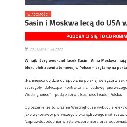
WIADOMOŚCI
Sasin i Moskwa lecą do USA 
PODOBA CI SIĘ TO CO ROBI
20 października 2022
W najbliższy weekend Jacek Sasin i Anna Moskwa mają 
bloku elektrowni atomowej w Polsce – czytamy na porta
„Na miejscu dojdzie do spotkania polskiej delegacji z sek
szczegóły dotyczące kontraktu na budowę pierwszego
Westinghouse” – podaje serwis Business Insider Polska.
Ogłoszenie, że to właśnie Westinghouse wybuduje elektro
jako wykonawcy pierwszego bloku jądrowego miał zostać og
Najprawdopodobniej wizyta wicepremiera oraz odpowiadają