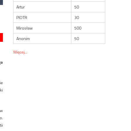
Artur
50
PIOTR
30
Mirosław
500
Anonim
50
Więcej...
go
ie
ki
ów
o.
ii