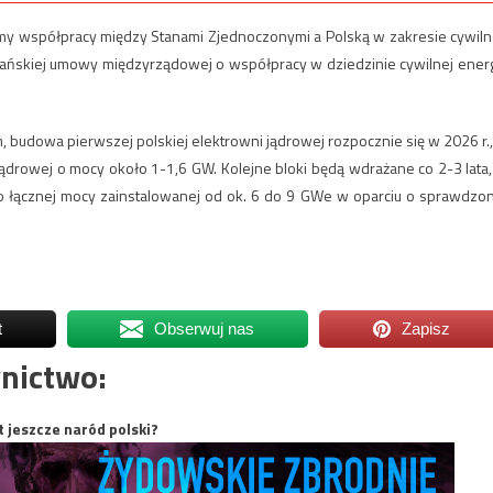
amy współpracy między Stanami Zjednoczonymi a Polską w zakresie cywiln
kańskiej umowy międzyrządowej o współpracy w dziedzinie cywilnej energ
budowa pierwszej polskiej elektrowni jądrowej rozpocznie się w 2026 r.,
ądrowej o mocy około 1-1,6 GW. Kolejne bloki będą wdrażane co 2-3 lata,
 łącznej mocy zainstalowanej od ok. 6 do 9 GWe w oparciu o sprawdzo
t
Obserwuj nas
Zapisz
nictwo:
t jeszcze naród polski?