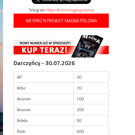
Telegram
https://t.me/magnapolonia
WESPRZYJ PROJEKT MAGNA POLONIA
Darczyńcy - 30.07.2026
AP
30
Artur
70
Anonim
100
Anonim
200
Arleta
90
Piotr
500