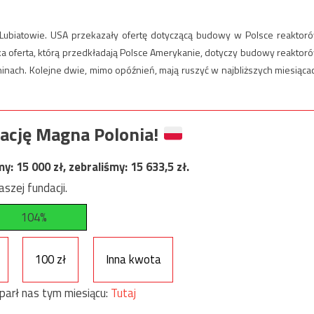
Lubiatowie. USA przekazały ofertę dotyczącą budowy w Polsce reaktor
a oferta, którą przedkładają Polsce Amerykanie, dotyczy budowy reaktor
inach. Kolejne dwie, mimo opóźnień, mają ruszyć w najbliższych miesiąca
ację Magna Polonia!
my:
15 000
zł, zebraliśmy:
15 633,5
zł.
szej fundacji.
104%
100 zł
Inna kwota
parł nas tym miesiącu:
Tutaj