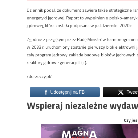
Dziennik podał, że dokument zawiera także strategiczne r
energetyki jądrowej. Raport to wypełnienie polsko-amery
jądrowej, która została podpisana w październiku 2020 r.
Zgodnie z przyjętym przez Radę Ministrów harmonogramem, 
w 2033 r. uruchomiony zostanie pierwszy blok elektrowni j
cały program jądrowy zakłada budowę bloków jądrowych o
reaktory jądrowe generacji III (+).
/dorzeczy.pl/
Udostępnij na FB
Twee
Wspieraj niezależne wydaw
Czy jes