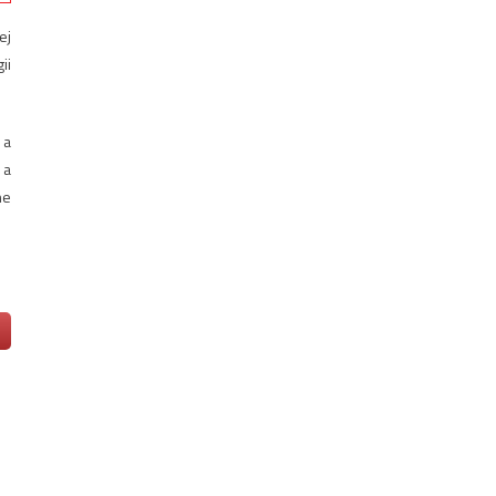
ej
ii
 a
 a
ne