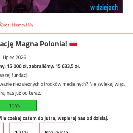
ację Magna Polonia!
Lipiec 2026
my:
15 000
zł, zebraliśmy:
15 633,5
zł.
szej fundacji.
anie niezależnych ośrodków medialnych? Nie zwlekaj więc,
raj nas już od teraz.
104%
e czekaj zatem do jutra, wspieraj nas od dzisiaj.
100 zł
Inna kwota