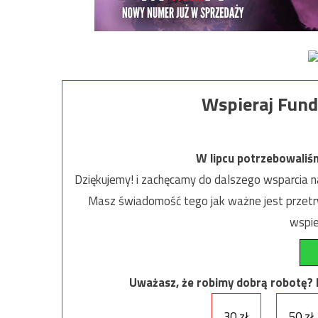
Wspieraj Fund
W lipcu potrzebowaliś
Dziękujemy! i zachęcamy do dalszego wsparcia na
Masz świadomość tego jak ważne jest przetrw
wspie
Uważasz, że robimy dobrą robotę? Ni
30 zł
50 zł