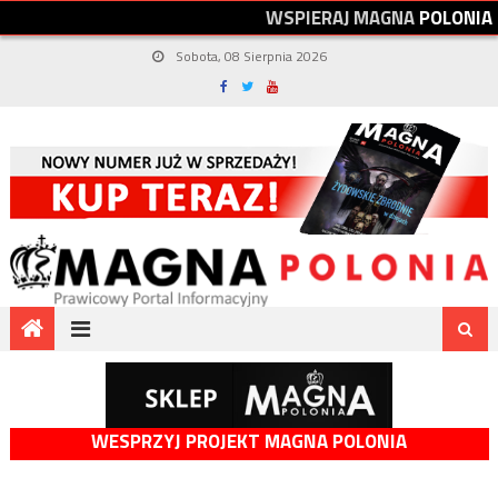
W
S
P
I
E
R
A
J
M
A
G
N
A
P
O
L
O
N
I
A
Sobota, 08 Sierpnia 2026
WESPRZYJ PROJEKT MAGNA POLONIA