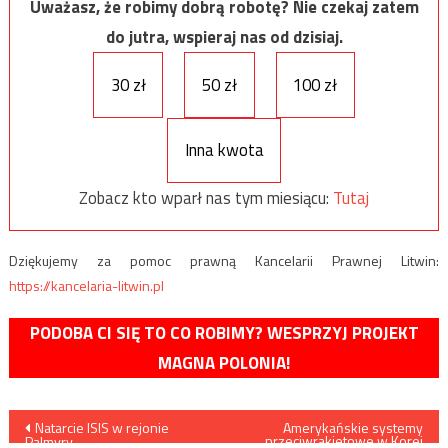
Uważasz, że robimy dobrą robotę? Nie czekaj zatem
do jutra, wspieraj nas od dzisiaj.
30 zł
50 zł
100 zł
Inna kwota
Zobacz kto wparł nas tym miesiącu:
Tutaj
Dziękujemy za pomoc prawną Kancelarii Prawnej Litwin:
https://kancelaria-litwin.pl
PODOBA CI SIĘ TO CO ROBIMY? WESPRZYJ PROJEKT
MAGNA POLONIA!
Nawigacja
Natarcie ISIS w rejonie
Amerykańskie systemy
przeciwrakietowe w Korei
Palmyry