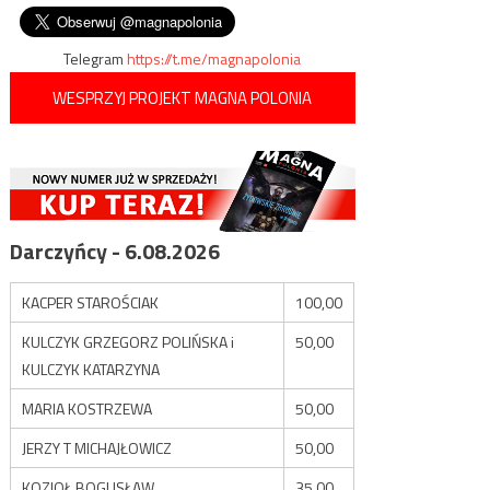
Południowej
wpisu
Telegram
https://t.me/magnapolonia
WESPRZYJ PROJEKT MAGNA POLONIA
Darczyńcy - 6.08.2026
KACPER STAROŚCIAK
100,00
KULCZYK GRZEGORZ POLIŃSKA i
50,00
KULCZYK KATARZYNA
MARIA KOSTRZEWA
50,00
JERZY T MICHAJŁOWICZ
50,00
KOZIOŁ BOGUSŁAW
35,00