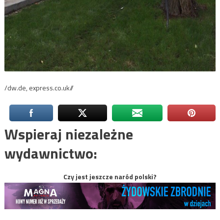
/dw.de, express.co.uk//
Wspieraj niezależne
wydawnictwo:
Czy jest jeszcze naród polski?