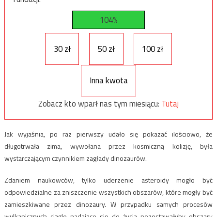
104%
30 zł
50 zł
100 zł
Inna kwota
Zobacz kto wparł nas tym miesiącu:
Tutaj
Jak wyjaśnia, po raz pierwszy udało się pokazać ilościowo, że
długotrwała zima, wywołana przez kosmiczną kolizję, była
wystarczającym czynnikiem zagłady dinozaurów.
Zdaniem naukowców, tylko uderzenie asteroidy mogło być
odpowiedzialne za zniszczenie wszystkich obszarów, które mogły być
zamieszkiwane przez dinozaury. W przypadku samych procesów
wulkanicznych ciągle nadające się do życia pozostawałyby obszary