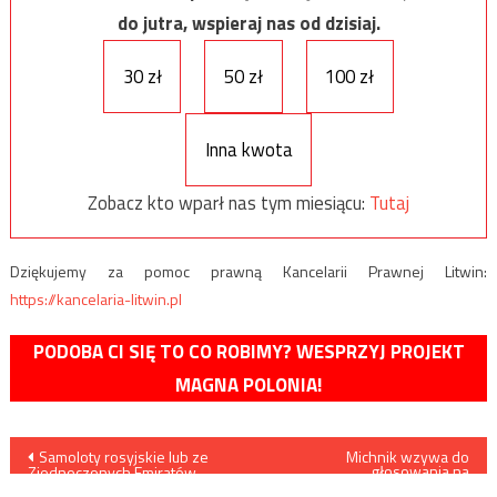
do jutra, wspieraj nas od dzisiaj.
30 zł
50 zł
100 zł
Inna kwota
Zobacz kto wparł nas tym miesiącu:
Tutaj
Dziękujemy za pomoc prawną Kancelarii Prawnej Litwin:
https://kancelaria-litwin.pl
PODOBA CI SIĘ TO CO ROBIMY? WESPRZYJ PROJEKT
MAGNA POLONIA!
Nawigacja
Samoloty rosyjskie lub ze
Michnik wzywa do
głosowania na
Zjednoczonych Emiratów
Trzaskowskiego: „Trzeba
Arabskich zbombardowały