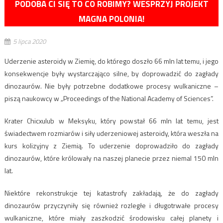
PODOBA CI SIĘ TO CO ROBIMY? WESPRZYJ PROJEKT
MAGNA POLONIA!
5 lipca 2020
Uderzenie asteroidy w Ziemię, do którego doszło 66 mln lat temu, i jego
konsekwencje były wystarczająco silne, by doprowadzić do zagłady
dinozaurów. Nie były potrzebne dodatkowe procesy wulkaniczne –
piszą naukowcy w „Proceedings of the National Academy of Sciences”.
Krater Chicxulub w Meksyku, który powstał 66 mln lat temu, jest
świadectwem rozmiarów i siły uderzeniowej asteroidy, która weszła na
kurs kolizyjny z Ziemią. To uderzenie doprowadziło do zagłady
dinozaurów, które królowały na naszej planecie przez niemal 150 mln
lat.
Niektóre rekonstrukcje tej katastrofy zakładają, że do zagłady
dinozaurów przyczyniły się również rozległe i długotrwałe procesy
wulkaniczne, które miały zaszkodzić środowisku całej planety i