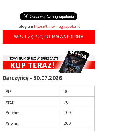
wpisu
bronić Republiki”
bazę lotniczą, w której miały
być rozmieszczone samoloty
tureckie
Telegram
https://t.me/magnapolonia
WESPRZYJ PROJEKT MAGNA POLONIA
Darczyńcy - 30.07.2026
AP
30
Artur
70
Anonim
100
Anonim
200