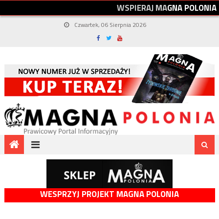
W
S
P
I
E
R
A
J
M
A
G
N
A
P
O
L
O
N
I
A
Czwartek, 06 Sierpnia 2026
WESPRZYJ PROJEKT MAGNA POLONIA