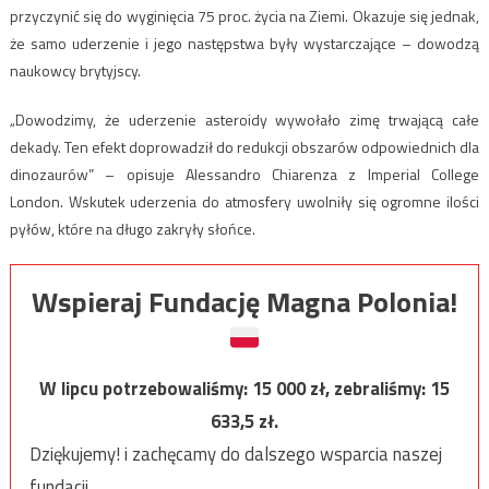
przyczynić się do wyginięcia 75 proc. życia na Ziemi. Okazuje się jednak,
że samo uderzenie i jego następstwa były wystarczające – dowodzą
naukowcy brytyjscy.
„Dowodzimy, że uderzenie asteroidy wywołało zimę trwającą całe
dekady. Ten efekt doprowadził do redukcji obszarów odpowiednich dla
dinozaurów” – opisuje Alessandro Chiarenza z Imperial College
London. Wskutek uderzenia do atmosfery uwolniły się ogromne ilości
pyłów, które na długo zakryły słońce.
Wspieraj Fundację Magna Polonia!
W lipcu potrzebowaliśmy:
15 000
zł, zebraliśmy:
15
633,5
zł.
Dziękujemy! i zachęcamy do dalszego wsparcia naszej
fundacji.