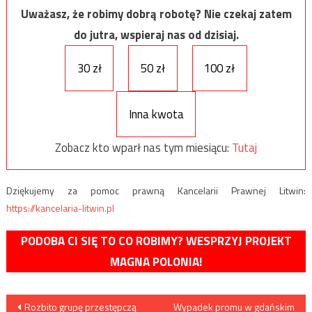
Uważasz, że robimy dobrą robotę? Nie czekaj zatem
do jutra, wspieraj nas od dzisiaj.
30 zł
50 zł
100 zł
Inna kwota
Zobacz kto wparł nas tym miesiącu:
Tutaj
Dziękujemy za pomoc prawną Kancelarii Prawnej Litwin:
https://kancelaria-litwin.pl
PODOBA CI SIĘ TO CO ROBIMY? WESPRZYJ PROJEKT
MAGNA POLONIA!
Nawigacja
Rozbito grupę przestępczą
Wypadek promu w gdańskim