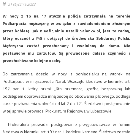
21 stycznia 2023
W nocy z 16 na 17 stycznia policja zatrzymała na terenie
Podkarpacia mężczyznę w związku z zawiadomieniem złożonym
przez kobietę. Jak nieoficjalnie ustalił Salon24.pl, jest to radny,
który odszedł z PiS i dołączył do środowiska Solidarnej Polski.
Mężczyzna został przesłuchany i zwolniony do domu. Nie
postawiono mu zarzutów. Są prowadzone dalsze czynności i
przesłuchiwane kolejne osoby.
Do zatrzymania doszło w nocy z poniedziałku na wtorek na
Podkarpaciu w miejscowości Narol. Wszczęto śledztwo w kierunku art.
197 par. 1, który brzmi: „Kto przemocą, groźbą bezprawną lub
podstępem doprowadza inną osobę do obcowania płciowego, podlega
karze pozbawienia wolności od lat 2 do 12”.. Śledztwo i postępowanie
w tej sprawie prowadzi Prokuratura Rejonowa w Lubaczowie.
– Prokuratura prowadzi postępowanie przygotowawcze w formie
śledztwa w kierunku art. 197 par. 1 kodeksu karnego. Śledztwo zostało