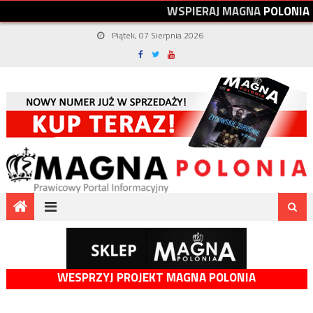
W
S
P
I
E
R
A
J
M
A
G
N
A
P
O
L
O
N
I
A
Piątek, 07 Sierpnia 2026
WESPRZYJ PROJEKT MAGNA POLONIA