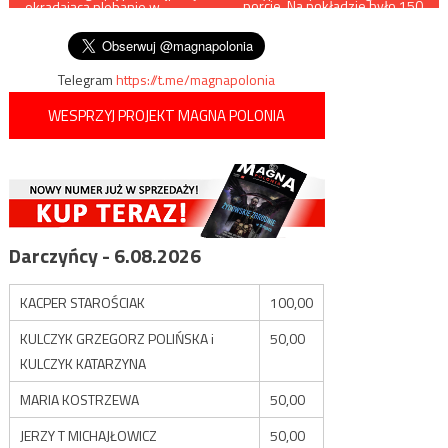
porcie. Na pokładzie było 150
okradającą plebanie w
pasażerów
wpisu
województwie lubelskim
Telegram
https://t.me/magnapolonia
WESPRZYJ PROJEKT MAGNA POLONIA
Darczyńcy - 6.08.2026
KACPER STAROŚCIAK
100,00
KULCZYK GRZEGORZ POLIŃSKA i
50,00
KULCZYK KATARZYNA
MARIA KOSTRZEWA
50,00
JERZY T MICHAJŁOWICZ
50,00