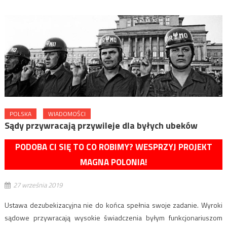
POLSKA
WIADOMOŚCI
Sądy przywracają przywileje dla byłych ubeków
PODOBA CI SIĘ TO CO ROBIMY? WESPRZYJ PROJEKT
MAGNA POLONIA!
27 września 2019
Ustawa dezubekizacyjna nie do końca spełnia swoje zadanie. Wyroki
sądowe przywracają wysokie świadczenia byłym funkcjonariuszom