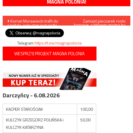
MAGNA POLONIA!
Nawigacja
Kornel Morawiecki trafił do
Zamiast pieczarek rosło
konopie, z którego można by
szpitala, jego stan jest ciężki
uzyskać 384 kg marihuany
wpisu
Telegram
https://t.me/magnapolonia
WESPRZYJ PROJEKT MAGNA POLONIA
Darczyńcy - 6.08.2026
KACPER STAROŚCIAK
100,00
KULCZYK GRZEGORZ POLIŃSKA i
50,00
KULCZYK KATARZYNA