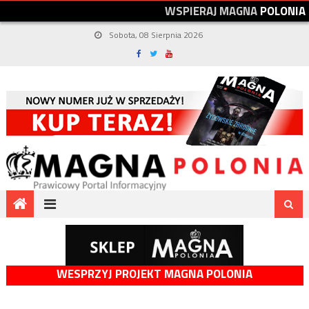
W
S
P
I
E
R
A
J
M
A
G
N
A
P
O
L
O
N
I
A
Sobota, 08 Sierpnia 2026
WESPRZYJ PROJEKT MAGNA POLONIA