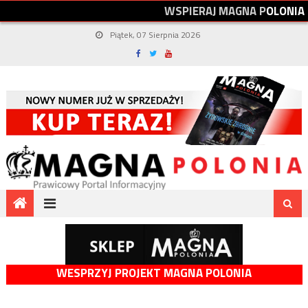
W
S
P
I
E
R
A
J
M
A
G
N
A
P
O
L
O
N
I
A
Piątek, 07 Sierpnia 2026
WESPRZYJ PROJEKT MAGNA POLONIA