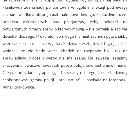
kłamliwych zeznaniach policjantów i w ogóle nie wziął pod uwagę
zaznań świadków obrony i materiału dowodowego. Za każdym razem
prosiłam oskarżających nas policjantów, żeby pokazali na
odtwarzanych filmach sceny, o których mówią – nie potrafili, a sąd nie
dociekał dlaczego. Prokurator do nikogo nie miał żadnych pytań, jakby
wiedział, że nie musi się wysilać. Sędzina zresztą też. Z tego jest taki
wniosek, że nie będę więcej chodzić na rozprawy, bo i tak na
sprawiedliwy proces i wyrok nie ma szans. Ma zawsze jesteśmy
skazywani, lewactwo nawet jak pobije policjantów jest uniewinniane.
Oczywiście składamy apelację- dla zasady i dlatego, że nie będziemy
sankcjonować łgarstw policji i prokuratury” – napisała na facebooku
Anna Kołakowska.