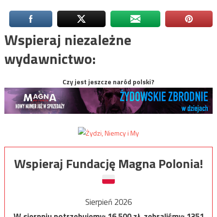
Wspieraj niezależne
wydawnictwo:
Czy jest jeszcze naród polski?
Wspieraj Fundację Magna Polonia!
Sierpień 2026
W sierpniu potrzebujemy:
16 500
zł, zebraliśmy:
1351