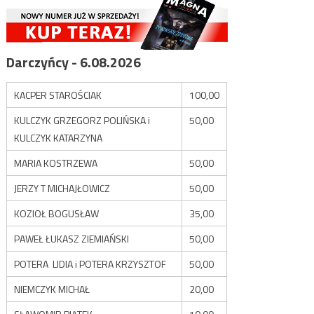
Darczyńcy - 6.08.2026
KACPER STAROŚCIAK
100,00
KULCZYK GRZEGORZ POLIŃSKA i
50,00
KULCZYK KATARZYNA
MARIA KOSTRZEWA
50,00
JERZY T MICHAJŁOWICZ
50,00
KOZIOŁ BOGUSŁAW
35,00
PAWEŁ ŁUKASZ ZIEMIAŃSKI
50,00
POTERA LIDIA i POTERA KRZYSZTOF
50,00
NIEMCZYK MICHAŁ
20,00