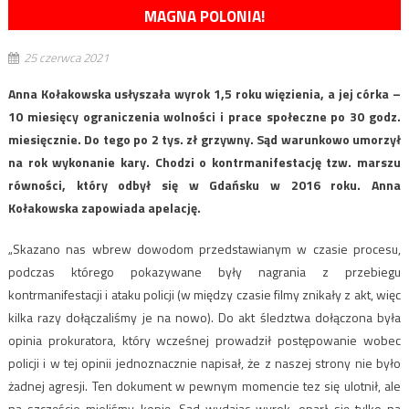
MAGNA POLONIA!
25 czerwca 2021
Anna Kołakowska usłyszała wyrok 1,5 roku więzienia, a jej córka –
10 miesięcy ograniczenia wolności i prace społeczne po 30 godz.
miesięcznie. Do tego po 2 tys. zł grzywny. Sąd warunkowo umorzył
na rok wykonanie kary. Chodzi o kontrmanifestację tzw. marszu
równości, który odbył się w Gdańsku w 2016 roku. Anna
Kołakowska zapowiada apelację.
„Skazano nas wbrew dowodom przedstawianym w czasie procesu,
podczas którego pokazywane były nagrania z przebiegu
kontrmanifestacji i ataku policji (w między czasie filmy znikały z akt, więc
kilka razy dołączaliśmy je na nowo). Do akt śledztwa dołączona była
opinia prokuratora, który wcześnej prowadził postępowanie wobec
policji i w tej opinii jednoznacznie napisał, że z naszej strony nie było
żadnej agresji. Ten dokument w pewnym momencie tez się ulotnił, ale
na szczęście mieliśmy kopię. Sąd wydajac wyrok, oparł się tylko na