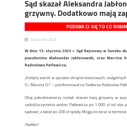
Sąd skazał Aleksandra Jabłon
grzywny. Dodatkowo mają zap
PODOBA CI SIĘ TO CO ROBI
16 stycznia 2023
W dniu 13. stycznia 2023 r. Sąd Rejonowy w Sanoku s
pseudonimu Aleksander Jabłonowski, oraz Marcina O
Radosława Patlewicza.
„Kolejny wyrok w sprawie skrajnie lewicowych, wulgarnych
O. i Marcina O.!” – poinformował na Twitterze Radosław Patl
Obaj patostreamerzy zostali ukarani karą grzywny w wys
zadośćuczynienia wobec Patlewicza po 1.000 zł od obu p
sądowe, a także po 200 zł opłaty. Mogą oni teraz w termini
/twitter/