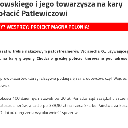
owskiego i jego towarzysza na kary
łacić Patlewiczowi
MY? WESPRZYJ PROJEKT MAGNA POLONIA!
kazał w trybie nakazowym patostreamerów Wojciecha O., używające
. na kary grzywny Chodzi o groźby pobicie kierowane pod adres
 prowokatorów, którzy fałszywie podają się za narodowców, czyli Wojciec
ewicz.
okości 100 dziennych stawek po 20 zł. Ponadto sąd zasądził uiszczen
atostreamerów, a także po 339,50 zł na rzecz Skarbu Państwa za kosz
e 7 dni od doręczenia wyroku wnieść sprzeciw.