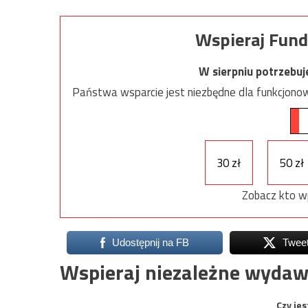
Wspieraj Fund
W sierpniu potrzebu
Państwa wsparcie jest niezbędne dla funkcjonow
30 zł
50 zł
Zobacz kto w
Udostępnij na FB
Twee
Wspieraj niezależne wydaw
Czy jes