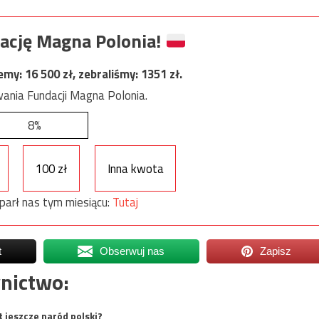
ację Magna Polonia!
jemy:
16 500
zł, zebraliśmy:
1351
zł.
ania Fundacji Magna Polonia.
8%
100 zł
Inna kwota
parł nas tym miesiącu:
Tutaj
t
Obserwuj nas
Zapisz
nictwo:
t jeszcze naród polski?