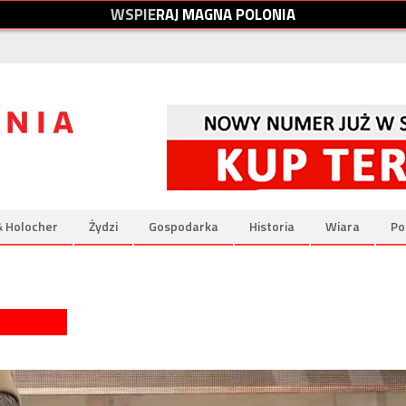
W
S
P
I
E
R
A
J
M
A
G
N
A
P
O
L
O
N
I
A
& Holocher
Żydzi
Gospodarka
Historia
Wiara
Po