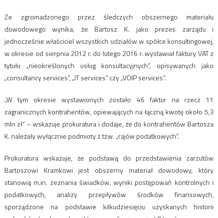
Ze zgromadzonego przez śledczych obszernego materiału
dowodowego wynika, że Bartosz K. jako prezes zarządu i
jednocześnie właściciel wszystkich udziałów w spółce konsultingowej,
w okresie od sierpnia 2012 r. do lutego 2016 r. wystawiał faktury VAT z
tytułu „nieokreślonych usług konsultacyjnych”, opisywanych jako
„consultancy services”, „IT services” czy „VOIP services”.
„W tym okresie wystawionych zostało 46 faktur na rzecz 11
zagranicznych kontrahentów, opiewających na łączną kwotę około 5,3
mln zł” – wskazuje prokuratura i dodaje, że do kontrahentów Bartosza
K. należały wyłącznie podmioty z tzw. „rajów podatkowych”.
Prokuratura wskazuje, że podstawą do przedstawienia zarzutów
Bartoszowi Kramkowi jest obszerny materiał dowodowy, który
stanowią m.in. zeznania świadków, wyniki postępowań kontrolnych i
podatkowych, analizy przepływów środków finansowych,
sporządzone na podstawie kilkudziesięciu uzyskanych historii