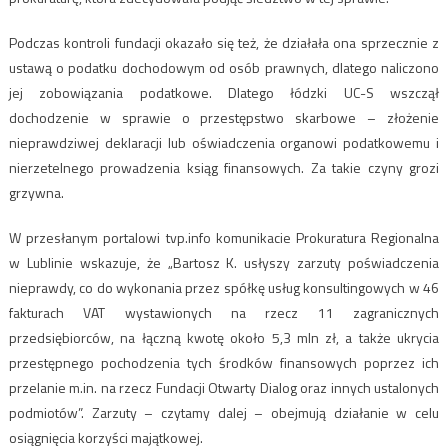
Podczas kontroli fundacji okazało się też, że działała ona sprzecznie z
ustawą o podatku dochodowym od osób prawnych, dlatego naliczono
jej zobowiązania podatkowe. Dlatego łódzki UC-S wszczął
dochodzenie w sprawie o przestępstwo skarbowe – złożenie
nieprawdziwej deklaracji lub oświadczenia organowi podatkowemu i
nierzetelnego prowadzenia ksiąg finansowych. Za takie czyny grozi
grzywna.
W przesłanym portalowi tvp.info komunikacie Prokuratura Regionalna
w Lublinie wskazuje, że „Bartosz K. usłyszy zarzuty poświadczenia
nieprawdy, co do wykonania przez spółkę usług konsultingowych w 46
fakturach VAT wystawionych na rzecz 11 zagranicznych
przedsiębiorców, na łączną kwotę około 5,3 mln zł, a także ukrycia
przestępnego pochodzenia tych środków finansowych poprzez ich
przelanie m.in. na rzecz Fundacji Otwarty Dialog oraz innych ustalonych
podmiotów”. Zarzuty – czytamy dalej – obejmują działanie w celu
osiągnięcia korzyści majątkowej.