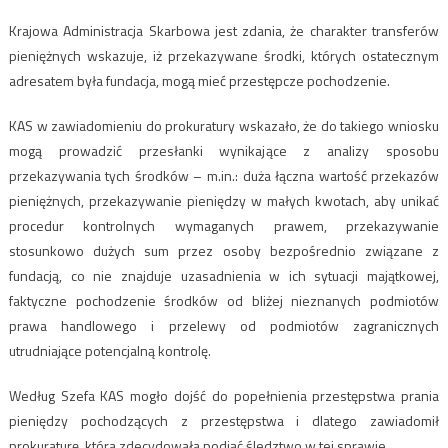
Krajowa Administracja Skarbowa jest zdania, że charakter transferów
pieniężnych wskazuje, iż przekazywane środki, których ostatecznym
adresatem była fundacja, mogą mieć przestępcze pochodzenie.
KAS w zawiadomieniu do prokuratury wskazało, że do takiego wniosku
mogą prowadzić przesłanki wynikające z analizy sposobu
przekazywania tych środków – m.in.: duża łączna wartość przekazów
pieniężnych, przekazywanie pieniędzy w małych kwotach, aby unikać
procedur kontrolnych wymaganych prawem, przekazywanie
stosunkowo dużych sum przez osoby bezpośrednio związane z
fundacją, co nie znajduje uzasadnienia w ich sytuacji majątkowej,
faktyczne pochodzenie środków od bliżej nieznanych podmiotów
prawa handlowego i przelewy od podmiotów zagranicznych
utrudniające potencjalną kontrolę.
Według Szefa KAS mogło dojść do popełnienia przestępstwa prania
pieniędzy pochodzących z przestępstwa i dlatego zawiadomił
prokuraturę, która zdecydowała podjąć śledztwo w tej sprawie.