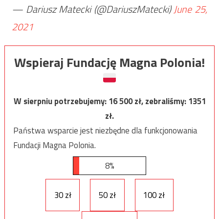
— Dariusz Matecki (@DariuszMatecki)
June 25,
2021
Wspieraj Fundację Magna Polonia!
W sierpniu potrzebujemy:
16 500
zł, zebraliśmy:
1351
zł.
Państwa wsparcie jest niezbędne dla funkcjonowania
Fundacji Magna Polonia.
8%
30 zł
50 zł
100 zł