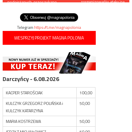
zorganizowaniu ataku na
podejrzanych, przeszukano
Kapitol?
wpisu
kilkadziesiąt lokalizacji na
terenie kraju
Telegram
https://t.me/magnapolonia
WESPRZYJ PROJEKT MAGNA POLONIA
Darczyńcy - 6.08.2026
KACPER STAROŚCIAK
100,00
KULCZYK GRZEGORZ POLIŃSKA i
50,00
KULCZYK KATARZYNA
MARIA KOSTRZEWA
50,00
JERZY T MICHAJŁOWICZ
50,00