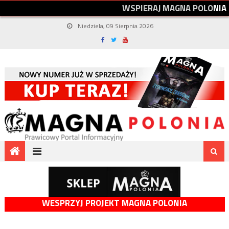
W
S
P
I
E
R
A
J
M
A
G
N
A
P
O
L
O
N
I
A
Niedziela, 09 Sierpnia 2026
WESPRZYJ PROJEKT MAGNA POLONIA