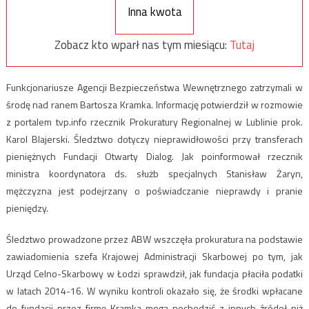
Inna kwota
Zobacz kto wparł nas tym miesiącu:
Tutaj
Funkcjonariusze Agencji Bezpieczeństwa Wewnętrznego zatrzymali w
środę nad ranem Bartosza Kramka. Informację potwierdził w rozmowie
z portalem tvp.info rzecznik Prokuratury Regionalnej w Lublinie prok.
Karol Blajerski. Śledztwo dotyczy nieprawidłowości przy transferach
pieniężnych Fundacji Otwarty Dialog. Jak poinformował rzecznik
ministra koordynatora ds. służb specjalnych Stanisław Żaryn,
mężczyzna jest podejrzany o poświadczanie nieprawdy i pranie
pieniędzy.
Śledztwo prowadzone przez ABW wszczęła prokuratura na podstawie
zawiadomienia szefa Krajowej Administracji Skarbowej po tym, jak
Urząd Celno-Skarbowy w Łodzi sprawdził, jak fundacja płaciła podatki
w latach 2014-16. W wyniku kontroli okazało się, że środki wpłacane
do fundacji przez firmę Kramka mogą pochodzić z innych źródeł niż