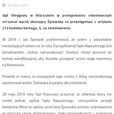
10 marca 2020
Sąd Okręgowy w Warszawie w postępowaniu odwoławczym
utrzymał wyrok skazujący Śpiewaka za przestępstwo z artykułu
212 kodeksu karnego, tj. za zniesławienie.
W 2018 r. Jan Śpiewak poinformował, że jeden z adwokatów
kandydujących wówczas do Izby Dyscyplinarnej Sądu Najwyższego jest
beneficjentem „dzikiej reprywatyzacji”. Działacz złożył wniosek do
komisji weryfikacyjnej, aby zbadała „przejęcie” przez niego kamienicy
na Mokotowie.
Prawnik w reakcji na powiązanie jego osoby z dziką reprywatyzacją
wystosował wobec Śpiewaka prywatny akt oskarżenia.
28 maja 2019 roku Sąd Rejonowy przyznał, że adwokat, który nie
został jednak sędzią Sądu Najwyższego, rzeczywiście przejął
kamienicę. Mimo to sędzia uznał Jana Śpiewaka winnym zniesławienia
go poprzez użycie sformułowania „dzika reprywatyzacja” i wymierzył