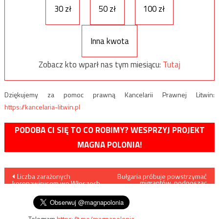
30 zł
50 zł
100 zł
Inna kwota
Zobacz kto wparł nas tym miesiącu:
Tutaj
Dziękujemy za pomoc prawną Kancelarii Prawnej Litwin:
https://kancelaria-litwin.pl
PODOBA CI SIĘ TO CO ROBIMY? WESPRZYJ PROJEKT
MAGNA POLONIA!
Nawigacja
Liczba zarażonych
Bułgaria próbuje powstrzymać
migrantów, podnosząc
koronawirusem we Włoszech
poziom wody w rzece
wpisu
przekroczyła dziesięć tysięcy
Telegram
https://t.me/magnapolonia