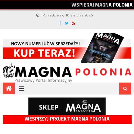
W
S
P
I
E
R
A
J
M
A
G
N
A
P
O
L
O
N
I
A
Poniedziałek, 10 Sierpnia 2026
WESPRZYJ PROJEKT MAGNA POLONIA