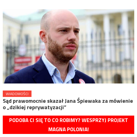
WIADOMOŚCI
Sąd prawomocnie skazał Jana Śpiewaka za mówienie
o „dzikiej reprywatyzacji”
PODOBA CI SIĘ TO CO ROBIMY? WESPRZYJ PROJEKT
MAGNA POLONIA!