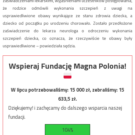
zaświadczeniami lekarskimi, wyjaśnieniami uczestników postępowania,
że rodzice odmówili wykonania szczepień z uwagi na
usprawiedliwione obawy wynikające ze stanu zdrowia dziecka, a
dziecko od początku po urodzeniu chorowało. Zostało przedłożone
zaświadczenie do lekarza neurologa o odroczeniu wykonania
szczepień dziecka, co oznacza, że rzeczywiście te obawy były
usprawiedliwione – powiedziała sędzia.
Wspieraj Fundację Magna Polonia!
W lipcu potrzebowaliśmy:
15 000
zł, zebraliśmy:
15
633,5
zł.
Dziękujemy! i zachęcamy do dalszego wsparcia naszej
fundacji.
104%