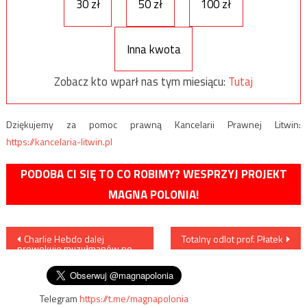
30 zł
50 zł
100 zł
Inna kwota
Zobacz kto wparł nas tym miesiącu:
Tutaj
Dziękujemy za pomoc prawną Kancelarii Prawnej Litwin:
https://kancelaria-litwin.pl
PODOBA CI SIĘ TO CO ROBIMY? WESPRZYJ PROJEKT
MAGNA POLONIA!
Nawigacja
Charlie Hebdo dalej
Totalny odlot prof. Płatek
prowokuje muzułmanów po
wpisu
zamachach w Hiszpanii
Telegram
https://t.me/magnapolonia