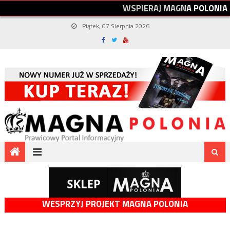
W
S
P
I
E
R
A
J
M
A
G
N
A
P
O
L
O
N
I
A
Piątek, 07 Sierpnia 2026
WESPRZYJ PROJEKT MAGNA POLONIA