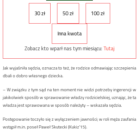
30 zł
50 zł
100 zł
Inna kwota
Zobacz kto wparł nas tym miesiącu:
Tutaj
Jak wyjaśniła sędzia, oznacza to też, że rodzice odmawiając szczepienia
dbali o dobro własnego dziecka.
– W związku z tym sąd na ten moment nie widzi potrzeby ingerencji w
jakikolwiek sposób w sprawowanie władzy rodzicielskiej, uznając, że ta
władza jest sprawowana w sposób należyty – wskazała sędzia.
Postępowanie toczyło się z wyłączeniem jawności; w roli męża zaufania
wstąpił m.in. poseł Paweł Skutecki (Kukiz’15).