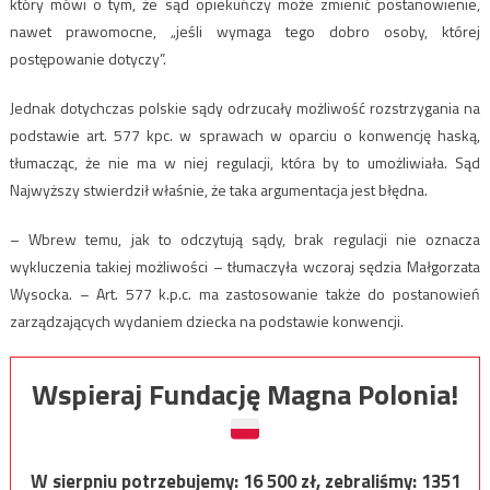
który mówi o tym, że sąd opiekuńczy może zmienić postanowienie,
nawet prawomocne, „jeśli wymaga tego dobro osoby, której
postępowanie dotyczy”.
Jednak dotychczas polskie sądy odrzucały możliwość rozstrzygania na
podstawie art. 577 kpc. w sprawach w oparciu o konwencję haską,
tłumacząc, że nie ma w niej regulacji, która by to umożliwiała. Sąd
Najwyższy stwierdził właśnie, że taka argumentacja jest błędna.
– Wbrew temu, jak to odczytują sądy, brak regulacji nie oznacza
wykluczenia takiej możliwości – tłumaczyła wczoraj sędzia Małgorzata
Wysocka. – Art. 577 k.p.c. ma zastosowanie także do postanowień
zarządzających wydaniem dziecka na podstawie konwencji.
Wspieraj Fundację Magna Polonia!
W sierpniu potrzebujemy:
16 500
zł, zebraliśmy:
1351