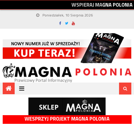
W
S
P
I
E
R
A
J
M
A
G
N
A
P
O
L
O
N
I
A
Poniedziałek, 10 Sierpnia 2026
WESPRZYJ PROJEKT MAGNA POLONIA