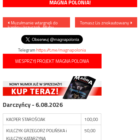
MAGNA POLONIA!
Nawigacja
Muzułmanie wtargnęli do
Tomasz Lis znokautowany
kaplicy i krzyczeli „Allahu
wpisu
Akabar”
Telegram
https://t.me/magnapolonia
WESPRZYJ PROJEKT MAGNA POLONIA
Darczyńcy - 6.08.2026
KACPER STAROŚCIAK
100,00
KULCZYK GRZEGORZ POLIŃSKA i
50,00
KULCZYK KATARZYNA