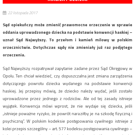
22 listopada 2017
Sąd opiekuńczy może zmienić prawomocne orzeczenie w sprawie
oddania uprowadzonego dziecka na podstawie konwencji haskiej –
uznał Sąd Najwyższy. To przełom i kamień milowy w polskim
orzecznictwie. Dotychczas sądy nie zmieniały już raz podjętego
orzeczenia.
Sąd Najwyższy rozpatrywał zapytanie zadane przez Sąd Okręgowy w
Opolu. Ten chciał wiedzieć, czy dopuszczalna jest zmiana zarządzenia
dotyczącego powrotu dziecka wydanego na podstawie konwencji
haskiej. Jej przepisy mówią, że dziecko należy wydać, jeśli zostało
uprowadzone przez jednego z rodziców. Ale od tej zasady istnieje
wyjątek. Konwencja mówi wprost, że nie wydaje się dziecka, jeśli
„istnieje poważne ryzyko, że powrót naraziłby je na szkodę fizyczną i
psychiczną”. W polskim kodeksie postępowania cywilnego istnieje z
kolei przepis szczególny – art. 577 kodeksu postępowania cywilnego –