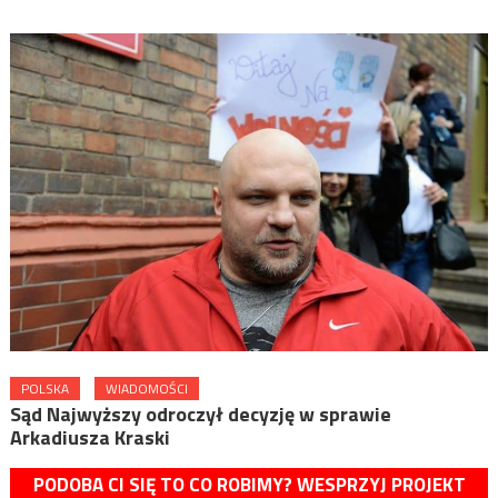
POLSKA
WIADOMOŚCI
Sąd Najwyższy odroczył decyzję w sprawie
Arkadiusza Kraski
PODOBA CI SIĘ TO CO ROBIMY? WESPRZYJ PROJEKT