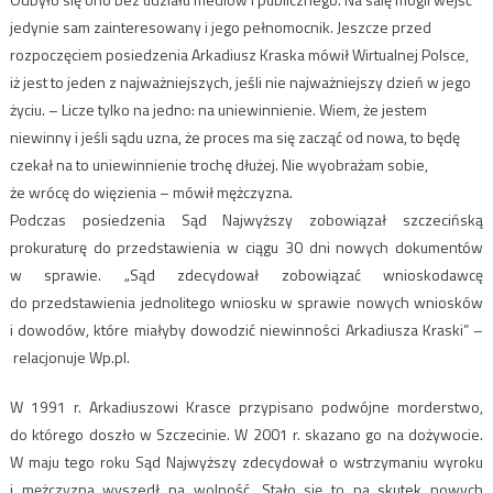
jedynie sam zainteresowany i jego pełnomocnik. Jeszcze przed
rozpoczęciem posiedzenia Arkadiusz Kraska mówił Wirtualnej Polsce,
iż jest to jeden z najważniejszych, jeśli nie najważniejszy dzień w jego
życiu. – Licze tylko na jedno: na uniewinnienie. Wiem, że jestem
niewinny i jeśli sądu uzna, że proces ma się zacząć od nowa, to będę
czekał na to uniewinnienie trochę dłużej. Nie wyobrażam sobie,
że wrócę do więzienia – mówił mężczyzna.
Podczas posiedzenia Sąd Najwyższy zobowiązał szczecińską
prokuraturę do przedstawienia w ciągu 30 dni nowych dokumentów
w sprawie. „Sąd zdecydował zobowiązać wnioskodawcę
do przedstawienia jednolitego wniosku w sprawie nowych wniosków
i dowodów, które miałyby dowodzić niewinności Arkadiusza Kraski” –
relacjonuje Wp.pl.
W 1991 r. Arkadiuszowi Krasce przypisano podwójne morderstwo,
do którego doszło w Szczecinie. W 2001 r. skazano go na dożywocie.
W maju tego roku Sąd Najwyższy zdecydował o wstrzymaniu wyroku
i mężczyzna wyszedł na wolność. Stało się to na skutek nowych