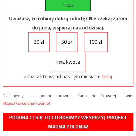
104%
Uważasz, że robimy dobrą robotę? Nie czekaj zatem
do jutra, wspieraj nas od dzisiaj.
30 zł
50 zł
100 zł
Inna kwota
Zobacz kto wparł nas tym miesiącu:
Tutaj
Dziękujemy za pomoc prawną Kancelarii Prawnej Litwin:
https://kancelaria-litwin.pl
PODOBA CI SIĘ TO CO ROBIMY? WESPRZYJ PROJEKT
MAGNA POLONIA!