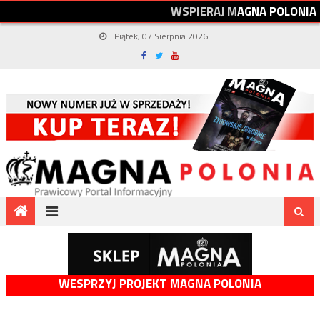
W
S
P
I
E
R
A
J
M
A
G
N
A
P
O
L
O
N
I
A
Piątek, 07 Sierpnia 2026
WESPRZYJ PROJEKT MAGNA POLONIA