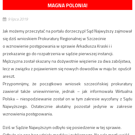
MAGNA POLONIA!
9 lipca 2019
Jak możemy przeczytać na portalu dorzeczy.pl Sąd Najwyższy zajmował
się dziś wnioskiem Prokuratury Regionalnej w Szczecinie
o wznowienie postępowania w sprawie Arkadiusza Kraski i i
przekazanie go do rozpatrzenia w sądzie pierwszej instancji.
Mężczyzna został skazany na dożywotnie więzienie za dwa zabójstwa,
lecz w związku z pojawieniem się nowych dowodów w maju br. opuścił
areszt.
Przypomnijmy, że początkowo wniosek szczecińskiej prokuratury
zawierał także uniewinnienie, jednak – jak informowała Wirtualna
Polska – niespodziewanie został on w tym zakresie wycofany z Sądu
Najwyższego. Ostatecznie akutalny pozostał jedynie w zakresie
wznowienia postępowania.
Dziś w Sądzie Najwyższym odbyło się posiedzenie w tej sprawie.
Odbyło się ono bez udziału mediów i publicznego. Na salę mogli wejść