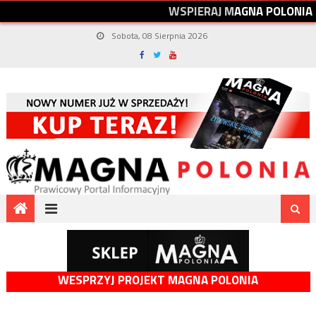
W
S
P
I
E
R
A
J
M
A
G
N
A
P
O
L
O
N
I
A
Sobota, 08 Sierpnia 2026
WESPRZYJ PROJEKT MAGNA POLONIA