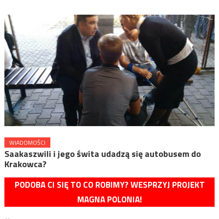
WIADOMOŚCI
Saakaszwili i jego świta udadzą się autobusem do
Krakowca?
PODOBA CI SIĘ TO CO ROBIMY? WESPRZYJ PROJEKT
MAGNA POLONIA!