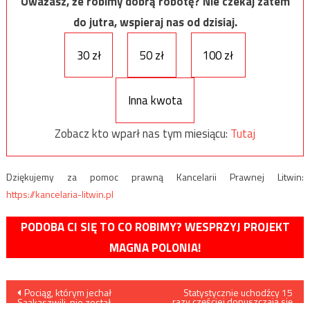
Uważasz, że robimy dobrą robotę? Nie czekaj zatem
do jutra, wspieraj nas od dzisiaj.
30 zł
50 zł
100 zł
Inna kwota
Zobacz kto wparł nas tym miesiącu:
Tutaj
Dziękujemy za pomoc prawną Kancelarii Prawnej Litwin:
https://kancelaria-litwin.pl
PODOBA CI SIĘ TO CO ROBIMY? WESPRZYJ PROJEKT
MAGNA POLONIA!
Nawigacja
Pociąg, którym jechał
Statystycznie uchodźcy 15
razy częściej dopuszczają się
Saakaszwili, nie został