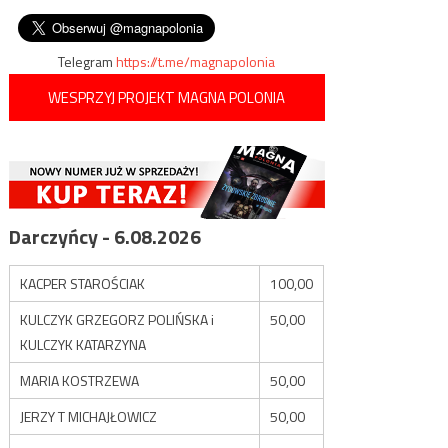
przestępstw seksualnych niż
wpisu
wpuszczony na Ukrainę
autochtoniczni Niemcy
Telegram
https://t.me/magnapolonia
WESPRZYJ PROJEKT MAGNA POLONIA
Darczyńcy - 6.08.2026
KACPER STAROŚCIAK
100,00
KULCZYK GRZEGORZ POLIŃSKA i
50,00
KULCZYK KATARZYNA
MARIA KOSTRZEWA
50,00
JERZY T MICHAJŁOWICZ
50,00