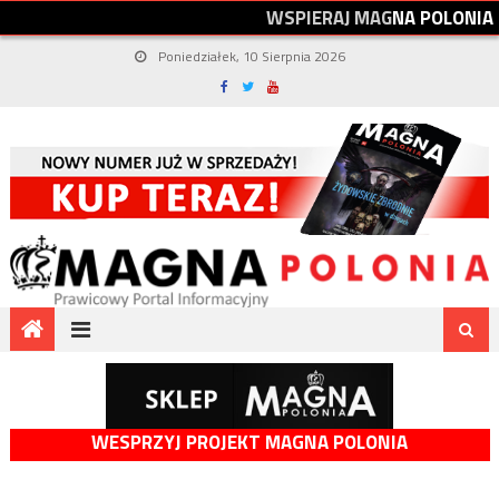
W
S
P
I
E
R
A
J
M
A
G
N
A
P
O
L
O
N
I
A
Poniedziałek, 10 Sierpnia 2026
WESPRZYJ PROJEKT MAGNA POLONIA