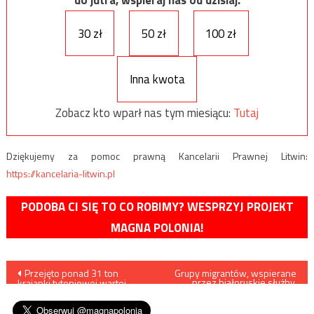
30 zł
50 zł
100 zł
Inna kwota
Zobacz kto wparł nas tym miesiącu:
Tutaj
Dziękujemy za pomoc prawną Kancelarii Prawnej Litwin:
https://kancelaria-litwin.pl
PODOBA CI SIĘ TO CO ROBIMY? WESPRZYJ PROJEKT
MAGNA POLONIA!
Nawigacja
Przejęto ponad 31 ton
Grupy migrantów, wspierane
przez białoruskie służby,
krajanki tytoniowej wartej
rzucały kamieniami w polskie
wpisu
23,3 mln zł
patrole