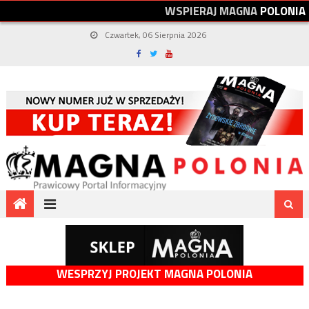
W
S
P
I
E
R
A
J
M
A
G
N
A
P
O
L
O
N
I
A
Czwartek, 06 Sierpnia 2026
WESPRZYJ PROJEKT MAGNA POLONIA