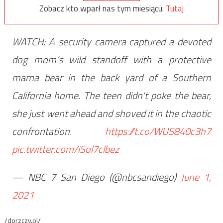
Zobacz kto wparł nas tym miesiącu:
Tutaj
WATCH: A security camera captured a devoted
dog mom’s wild standoff with a protective
mama bear in the back yard of a Southern
California home. The teen didn't poke the bear,
she just went ahead and shoved it in the chaotic
confrontation.
https://t.co/WUS840c3h7
pic.twitter.com/iSol7clbez
— NBC 7 San Diego (@nbcsandiego)
June 1,
2021
/dorzczy.pl/