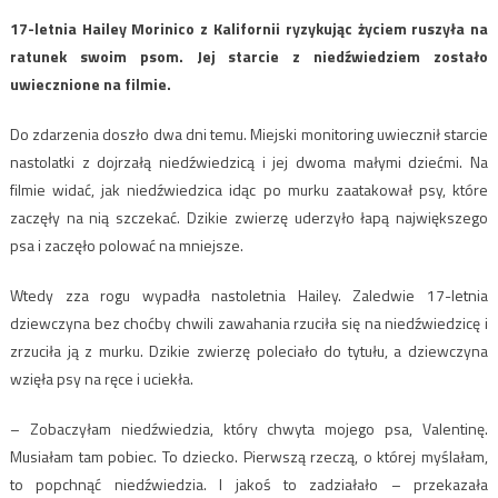
17-letnia Hailey Morinico z Kalifornii ryzykując życiem ruszyła na
ratunek swoim psom. Jej starcie z niedźwiedziem zostało
uwiecznione na filmie.
Do zdarzenia doszło dwa dni temu. Miejski monitoring uwiecznił starcie
nastolatki z dojrzałą niedźwiedzicą i jej dwoma małymi dziećmi. Na
filmie widać, jak niedźwiedzica idąc po murku zaatakował psy, które
zaczęły na nią szczekać. Dzikie zwierzę uderzyło łapą największego
psa i zaczęło polować na mniejsze.
Wtedy zza rogu wypadła nastoletnia Hailey. Zaledwie 17-letnia
dziewczyna bez choćby chwili zawahania rzuciła się na niedźwiedzicę i
zrzuciła ją z murku. Dzikie zwierzę poleciało do tytułu, a dziewczyna
wzięła psy na ręce i uciekła.
– Zobaczyłam niedźwiedzia, który chwyta mojego psa, Valentinę.
Musiałam tam pobiec. To dziecko. Pierwszą rzeczą, o której myślałam,
to popchnąć niedźwiedzia. I jakoś to zadziałało – przekazała