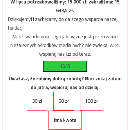
W lipcu potrzebowaliśmy:
15 000
zł, zebraliśmy:
15
633,5
zł.
Dziękujemy! i zachęcamy do dalszego wsparcia naszej
fundacji.
Masz świadomość tego jak ważne jest przetrwanie
niezależnych ośrodków medialnych? Nie zwlekaj więc,
wspieraj nas już od teraz.
104%
Uważasz, że robimy dobrą robotę? Nie czekaj zatem
do jutra, wspieraj nas od dzisiaj.
30 zł
50 zł
100 zł
Inna kwota