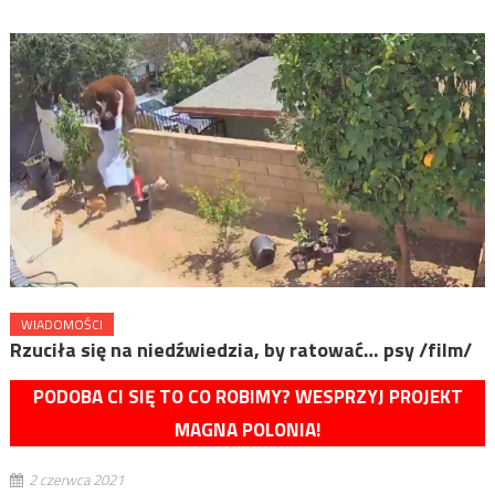
WIADOMOŚCI
Rzuciła się na niedźwiedzia, by ratować… psy /film/
PODOBA CI SIĘ TO CO ROBIMY? WESPRZYJ PROJEKT
MAGNA POLONIA!
2 czerwca 2021