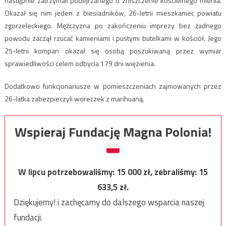
następnie zatrzymali podejrzanego o zniszczenie kościelnego mienia.
Okazał się nim jeden z biesiadników, 26-letni mieszkaniec powiatu
zgorzeleckiego. Mężczyzna po zakończeniu imprezy bez żadnego
powodu zaczął rzucać kamieniami i pustymi butelkami w kościół. Jego
25-letni kompan okazał się osobą poszukiwaną przez wymiar
sprawiedliwości celem odbycia 179 dni więzienia.
Dodatkowo funkcjonariusze w pomieszczeniach zajmowanych przez
26-latka zabezpieczyli woreczek z marihuaną.
Wspieraj Fundację Magna Polonia!
W lipcu potrzebowaliśmy:
15 000
zł, zebraliśmy:
15
633,5
zł.
Dziękujemy! i zachęcamy do dalszego wsparcia naszej
fundacji.