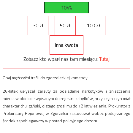
104%
30 zł
50 zł
100 zł
Inna kwota
Zobacz kto wparł nas tym miesiącu:
Tutaj
Obaj mężczyźni trafili do zgorzeleckiej komendy.
26-latek usłyszał zarzuty za posiadanie narkotyków i zniszczenia
mienia w obiekcie wpisanym do rejestru zabytków, przy czym czyn miał
charakter chuligański, dlatego grozi mu do 12 lat więzienia. Prokurator z
Prokuratury Rejonowej w Zgorzelcu zastosował wobec podejrzanego
środek zapobiegawczy w postaci policyjnego dozoru.