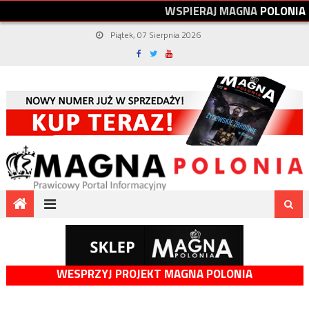
W
S
P
I
E
R
A
J
M
A
G
N
A
P
O
L
O
N
I
A
Piątek, 07 Sierpnia 2026
WESPRZYJ PROJEKT MAGNA POLONIA