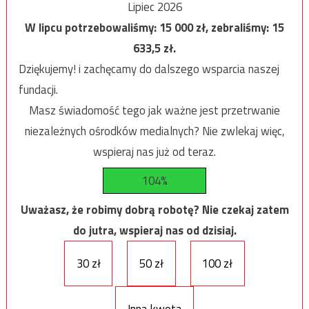
Lipiec 2026
W lipcu potrzebowaliśmy:
15 000
zł, zebraliśmy:
15
633,5
zł.
Dziękujemy! i zachęcamy do dalszego wsparcia naszej
fundacji.
Masz świadomość tego jak ważne jest przetrwanie
niezależnych ośrodków medialnych? Nie zwlekaj więc,
wspieraj nas już od teraz.
104%
Uważasz, że robimy dobrą robotę? Nie czekaj zatem
do jutra, wspieraj nas od dzisiaj.
30 zł
50 zł
100 zł
Inna kwota