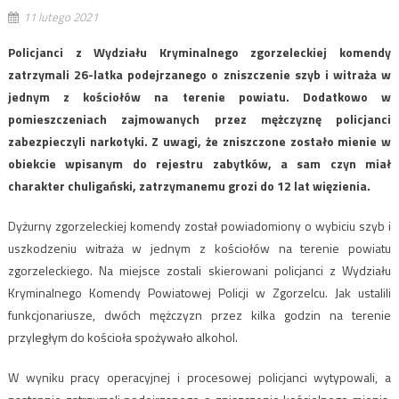
11 lutego 2021
Policjanci z Wydziału Kryminalnego zgorzeleckiej komendy
zatrzymali 26-latka podejrzanego o zniszczenie szyb i witraża w
jednym z kościołów na terenie powiatu. Dodatkowo w
pomieszczeniach zajmowanych przez mężczyznę policjanci
zabezpieczyli narkotyki. Z uwagi, że zniszczone zostało mienie w
obiekcie wpisanym do rejestru zabytków, a sam czyn miał
charakter chuligański, zatrzymanemu grozi do 12 lat więzienia.
Dyżurny zgorzeleckiej komendy został powiadomiony o wybiciu szyb i
uszkodzeniu witraża w jednym z kościołów na terenie powiatu
zgorzeleckiego. Na miejsce zostali skierowani policjanci z Wydziału
Kryminalnego Komendy Powiatowej Policji w Zgorzelcu. Jak ustalili
funkcjonariusze, dwóch mężczyzn przez kilka godzin na terenie
przyległym do kościoła spożywało alkohol.
W wyniku pracy operacyjnej i procesowej policjanci wytypowali, a