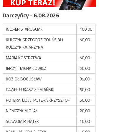
Darczyńcy - 6.08.2026
KACPER STAROŚCIAK
100,00
KULCZYK GRZEGORZ POLIŃSKA i
50,00
KULCZYK KATARZYNA
MARIA KOSTRZEWA
50,00
JERZY T MICHAJŁOWICZ
50,00
KOZIOŁ BOGUSŁAW
35,00
PAWEŁ ŁUKASZ ZIEMIAŃSKI
50,00
POTERA LIDIA i POTERA KRZYSZTOF
50,00
NIEMCZYK MICHAŁ
20,00
SŁAWOMIR PIĄTEK
10,00
KAMIL JAN KOWALCZYK
50,00