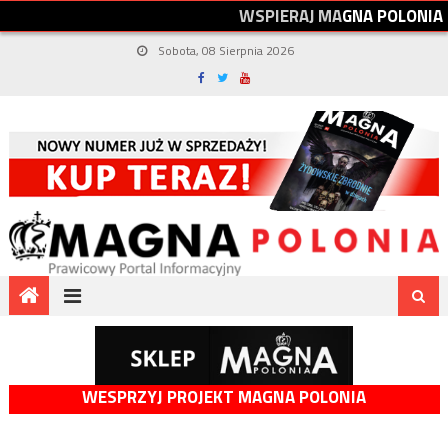
W
S
P
I
E
R
A
J
M
A
G
N
A
P
O
L
O
N
I
A
Sobota, 08 Sierpnia 2026
WESPRZYJ PROJEKT MAGNA POLONIA