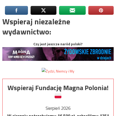
Wspieraj niezależne
wydawnictwo:
Czy jest jeszcze naród polski?
Wspieraj Fundację Magna Polonia!
Sierpień 2026
W sierpniu potrzebujemy:
16 500
zł, zebraliśmy:
1351