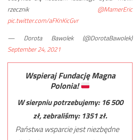
rzecznik
@MamerEric
pic.twitter.com/aFKnKicGvr
— Dorota Bawolek (@DorotaBawolek)
September 24, 2021
Wspieraj Fundację Magna
Polonia!
W sierpniu potrzebujemy:
16 500
zł, zebraliśmy:
1351
zł.
Państwa wsparcie jest niezbędne