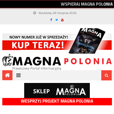
W
S
P
I
E
R
A
J
M
A
G
N
A
P
O
L
O
N
I
A
Niedziela, 09 Sierpnia 2026
WESPRZYJ PROJEKT MAGNA POLONIA