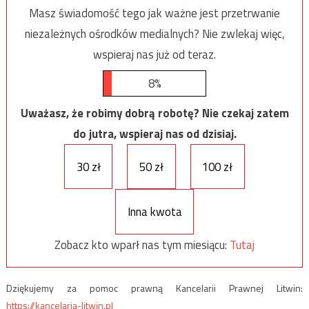
Masz świadomość tego jak ważne jest przetrwanie
niezależnych ośrodków medialnych? Nie zwlekaj więc,
wspieraj nas już od teraz.
8%
Uważasz, że robimy dobrą robotę? Nie czekaj zatem
do jutra, wspieraj nas od dzisiaj.
30 zł
50 zł
100 zł
Inna kwota
Zobacz kto wparł nas tym miesiącu:
Tutaj
Dziękujemy za pomoc prawną Kancelarii Prawnej Litwin:
https://kancelaria-litwin.pl