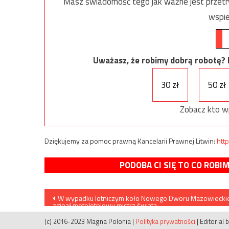
Masz świadomość tego jak ważne jest przetrw
wspie
Uważasz, że robimy dobrą robotę? Ni
30 zł
50 zł
Zobacz kto w
Dziękujemy za pomoc prawną Kancelarii Prawnej Litwin:
http
PODOBA CI SIĘ TO CO ROBI
Nawigacja
W wypadku lotniczym koło Nowego Dworu Mazowiecki
zginął motolotniowy mistrz świata
wpisu
(c) 2016-2023 Magna Polonia
|
Polityka prywatności
|
Editorial 