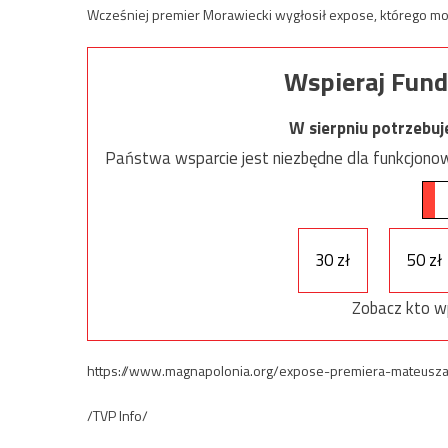
Wcześniej premier Morawiecki wygłosił expose, którego moż
Wspieraj Fund
W sierpniu potrzebu
Państwa wsparcie jest niezbędne dla funkcjonow
30 zł
50 zł
Zobacz kto w
https://www.magnapolonia.org/expose-premiera-mateusz
/TVP Info/