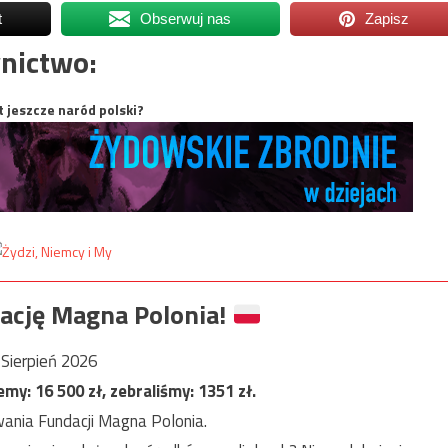
t
Obserwuj nas
Zapisz
nictwo:
t jeszcze naród polski?
ację Magna Polonia!
Sierpień 2026
jemy:
16 500
zł, zebraliśmy:
1351
zł.
ania Fundacji Magna Polonia.