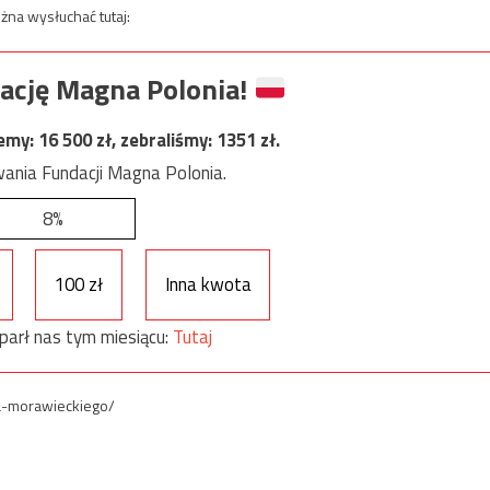
na wysłuchać tutaj:
ację Magna Polonia!
jemy:
16 500
zł, zebraliśmy:
1351
zł.
ania Fundacji Magna Polonia.
8%
100 zł
Inna kwota
parł nas tym miesiącu:
Tutaj
a-morawieckiego/