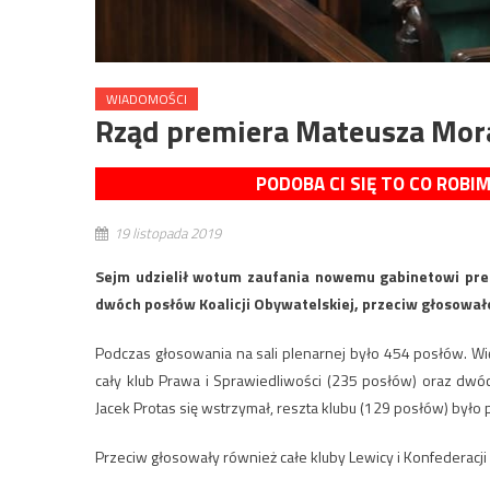
WIADOMOŚCI
Rząd premiera Mateusza Mor
PODOBA CI SIĘ TO CO ROBI
19 listopada 2019
Sejm udzielił wotum zaufania nowemu gabinetowi pr
dwóch posłów Koalicji Obywatelskiej, przeciw głosował
Podczas głosowania na sali plenarnej było 454 posłów. W
cały klub Prawa i Sprawiedliwości (235 posłów) oraz dwóc
Jacek Protas się wstrzymał, reszta klubu (129 posłów) było
Przeciw głosowały również całe kluby Lewicy i Konfederacji 