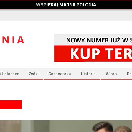
W
S
P
I
E
R
A
J
M
A
G
N
A
P
O
L
O
N
I
A
& Holocher
Żydzi
Gospodarka
Historia
Wiara
Po