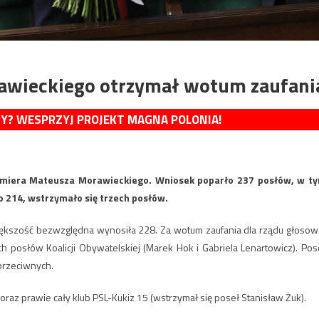
awieckiego otrzymał wotum zaufani
MY? WESPRZYJ PROJEKT MAGNA POLONIA!
emiera Mateusza Morawieckiego. Wniosek poparło 237 posłów, w t
o 214, wstrzymało się trzech posłów.
iększość bezwzględna wynosiła 228. Za wotum zaufania dla rządu głosow
h posłów Koalicji Obywatelskiej (Marek Hok i Gabriela Lenartowicz). Pos
 przeciwnych.
oraz prawie cały klub PSL-Kukiz 15 (wstrzymał się poseł Stanisław Żuk).