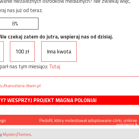
anie niezależnych ośrodków medialnych? Nie zwlekaj więc,
raj nas już od teraz.
8%
e czekaj zatem do jutra, wspieraj nas od dzisiaj.
100 zł
Inna kwota
parł nas tym miesiącu:
Tutaj
s://kancelaria-litwin.pl
MY? WESPRZYJ PROJEKT MAGNA POLONIA!
ego
Pedofil, który molestował adoptowane córki, uniknie
więzienia
by
MysteryThemes
.