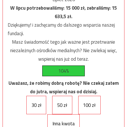
W lipcu potrzebowaliśmy:
15 000
zł, zebraliśmy:
15
633,5
zł.
Dziękujemy! i zachęcamy do dalszego wsparcia naszej
fundacji.
Masz świadomość tego jak ważne jest przetrwanie
niezależnych ośrodków medialnych? Nie zwlekaj więc,
wspieraj nas już od teraz.
104%
Uważasz, że robimy dobrą robotę? Nie czekaj zatem
do jutra, wspieraj nas od dzisiaj.
30 zł
50 zł
100 zł
Inna kwota