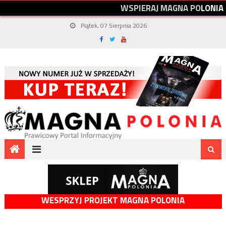
W
S
P
I
E
R
A
J
M
A
G
N
A
P
O
L
O
N
I
A
Piątek, 07 Sierpnia 2026
WESPRZYJ PROJEKT MAGNA POLONIA