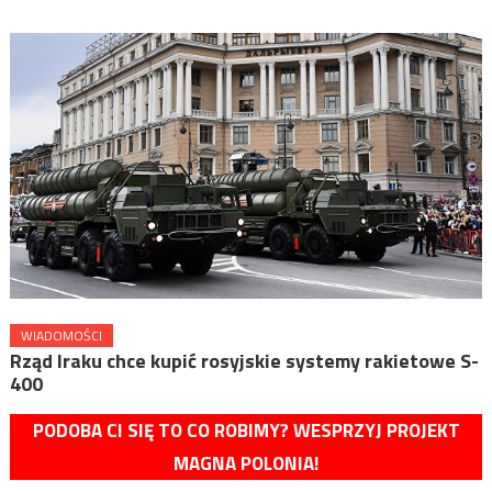
WIADOMOŚCI
Rząd Iraku chce kupić rosyjskie systemy rakietowe S-
400
PODOBA CI SIĘ TO CO ROBIMY? WESPRZYJ PROJEKT
MAGNA POLONIA!