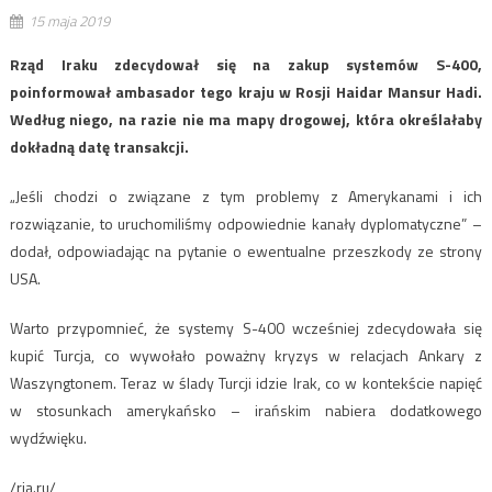
15 maja 2019
Rząd Iraku zdecydował się na zakup systemów S-400,
poinformował ambasador tego kraju w Rosji Haidar Mansur Hadi.
Według niego, na razie nie ma mapy drogowej, która określałaby
dokładną datę transakcji.
„Jeśli chodzi o związane z tym problemy z Amerykanami i ich
rozwiązanie, to uruchomiliśmy odpowiednie kanały dyplomatyczne” –
dodał, odpowiadając na pytanie o ewentualne przeszkody ze strony
USA.
Warto przypomnieć, że systemy S-400 wcześniej zdecydowała się
kupić Turcja, co wywołało poważny kryzys w relacjach Ankary z
Waszyngtonem. Teraz w ślady Turcji idzie Irak, co w kontekście napięć
w stosunkach amerykańsko – irańskim nabiera dodatkowego
wydźwięku.
/ria.ru/