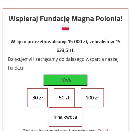
Wspieraj Fundację Magna Polonia!
W lipcu potrzebowaliśmy:
15 000
zł, zebraliśmy:
15
633,5
zł.
Dziękujemy! i zachęcamy do dalszego wsparcia naszej
fundacji.
104%
30 zł
50 zł
100 zł
Inna kwota
Zobacz kto wparł nas tym miesiącu:
Tutaj