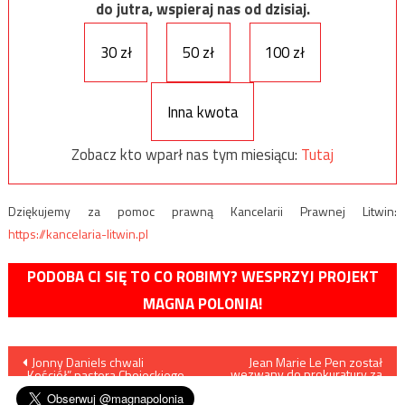
do jutra, wspieraj nas od dzisiaj.
30 zł
50 zł
100 zł
Inna kwota
Zobacz kto wparł nas tym miesiącu:
Tutaj
Dziękujemy za pomoc prawną Kancelarii Prawnej Litwin:
https://kancelaria-litwin.pl
PODOBA CI SIĘ TO CO ROBIMY? WESPRZYJ PROJEKT
MAGNA POLONIA!
Nawigacja
Jonny Daniels chwali
Jean Marie Le Pen został
wezwany do prokuratury za
„Kościół” pastora Chojeckiego
publiczne stwierdzenie, że 90
wpisu
% przestępców to imigranci