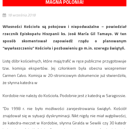
MAGNA POLONIA!
18 września 2018
Własności Kościoła są pokojowe i niepodważalne – powiedział
rzecznik Episkopatu Hiszpanii ks. José María Gil Tamayo. W ten
sposób skomentował zapowiedź rządu o planowanym
“wywłaszczeniu” Kościoła i pozbawieniu go m.in. szeregu świątyń.
Listę dóbr kościelnych, które mają trafić w ręce publiczne przygotowuje
tzw. komisja ekspertów. Jej członkiem była obecna wicepremier
Carmen Calvo. Komisja w 20-stronicowym dokumencie już stwierdziła,
że słynna katedra w
Kordobie nie należy do Kościoła. Podobnie jest z katedrą w Saragossie.
“Do 1998 r. nie było możliwości zarejestrowania świątyń. Kościół
znajdował się w sytuacji dyskryminacji. Nikt nigdy nie miał wątpliwości,
że katedra-meczet w Kordobie, słynna Giralda w Sewilii czy 30 katedr