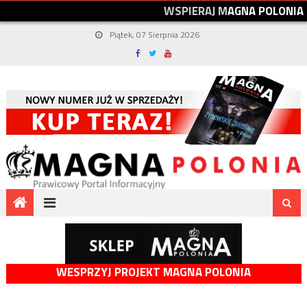
W
S
P
I
E
R
A
J
M
A
G
N
A
P
O
L
O
N
I
A
Piątek, 07 Sierpnia 2026
WESPRZYJ PROJEKT MAGNA POLONIA