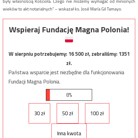
były własnością Kościoła. Czego nie możemy wymagać od minionych
wieków to akt notarialnych” – wskazał ks. José María Gil Tamayo.
Wspieraj Fundację Magna Polonia!
W sierpniu potrzebujemy:
16 500
zł, zebraliśmy:
1351
zł.
Państwa wsparcie jest niezbędne dla funkcjonowania
Fundacji Magna Polonia.
8%
30 zł
50 zł
100 zł
Inna kwota