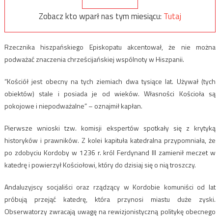
Zobacz kto wparł nas tym miesiącu:
Tutaj
Rzecznika hiszpańskiego Episkopatu akcentował, że nie można
podważać znaczenia chrześcijańskiej wspólnoty w Hiszpanii.
“Kościół jest obecny na tych ziemiach dwa tysiące lat. Używał (tych
obiektów) stale i posiada je od wieków. Własności Kościoła są
pokojowe i niepodważalne” – oznajmił kapłan.
Pierwsze wnioski tzw. komisji ekspertów spotkały się z krytyką
historyków i prawników. Z kolei kapituła katedralna przypomniała, że
po zdobyciu Kordoby w 1236 r. król Ferdynand III zamienił meczet w
katedrę i powierzył Kościołowi, który do dzisiaj się o nią troszczy.
Andaluzyjscy socjaliści oraz rządzący w Kordobie komuniści od lat
próbują przejąć katedrę, która przynosi miastu duże zyski.
Obserwatorzy zwracają uwagę na rewizjonistyczną politykę obecnego