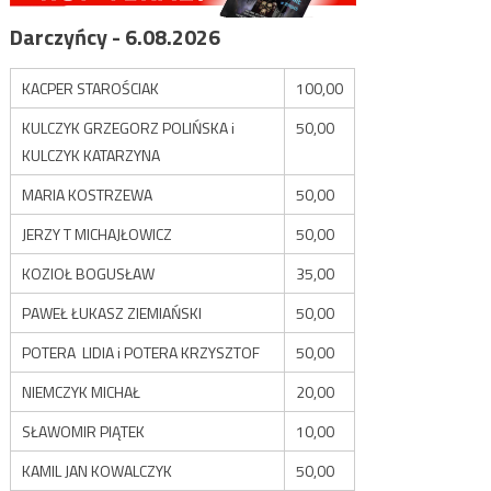
Darczyńcy - 6.08.2026
KACPER STAROŚCIAK
100,00
KULCZYK GRZEGORZ POLIŃSKA i
50,00
KULCZYK KATARZYNA
MARIA KOSTRZEWA
50,00
JERZY T MICHAJŁOWICZ
50,00
KOZIOŁ BOGUSŁAW
35,00
PAWEŁ ŁUKASZ ZIEMIAŃSKI
50,00
POTERA LIDIA i POTERA KRZYSZTOF
50,00
NIEMCZYK MICHAŁ
20,00
SŁAWOMIR PIĄTEK
10,00
KAMIL JAN KOWALCZYK
50,00