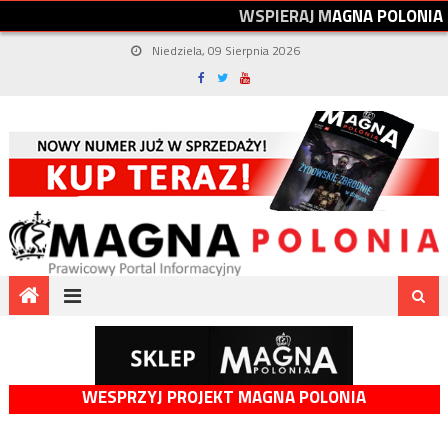
W
S
P
I
E
R
A
J
M
A
G
N
A
P
O
L
O
N
I
A
Niedziela, 09 Sierpnia 2026
WESPRZYJ PROJEKT MAGNA POLONIA