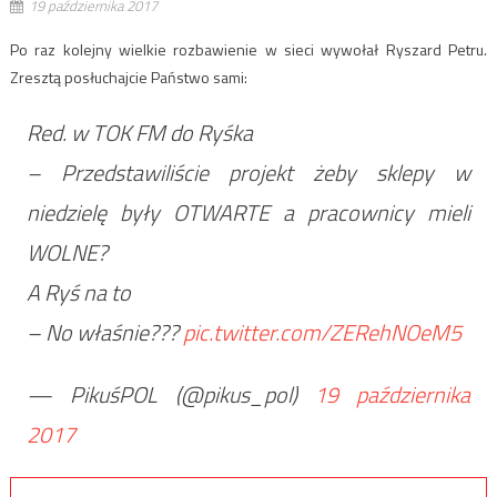
19 października 2017
Po raz kolejny wielkie rozbawienie w sieci wywołał Ryszard Petru.
Zresztą posłuchajcie Państwo sami:
Red. w TOK FM do Ryśka
– Przedstawiliście projekt żeby sklepy w
niedzielę były OTWARTE a pracownicy mieli
WOLNE?
A Ryś na to
– No właśnie???
pic.twitter.com/ZERehNOeM5
— PikuśPOL (@pikus_pol)
19 października
2017