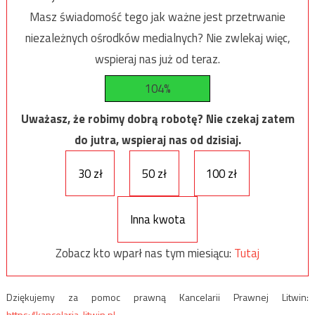
Masz świadomość tego jak ważne jest przetrwanie
niezależnych ośrodków medialnych? Nie zwlekaj więc,
wspieraj nas już od teraz.
104%
Uważasz, że robimy dobrą robotę? Nie czekaj zatem
do jutra, wspieraj nas od dzisiaj.
30 zł
50 zł
100 zł
Inna kwota
Zobacz kto wparł nas tym miesiącu:
Tutaj
Dziękujemy za pomoc prawną Kancelarii Prawnej Litwin:
https://kancelaria-litwin.pl