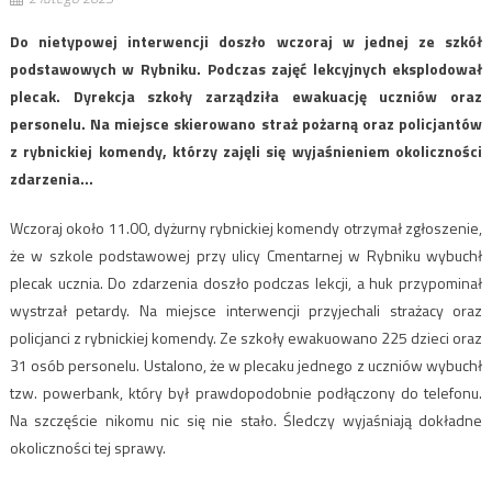
Do nietypowej interwencji doszło wczoraj w jednej ze szkół
podstawowych w Rybniku. Podczas zajęć lekcyjnych eksplodował
plecak. Dyrekcja szkoły zarządziła ewakuację uczniów oraz
personelu. Na miejsce skierowano straż pożarną oraz policjantów
z rybnickiej komendy, którzy zajęli się wyjaśnieniem okoliczności
zdarzenia…
Wczoraj około 11.00, dyżurny rybnickiej komendy otrzymał zgłoszenie,
że w szkole podstawowej przy ulicy Cmentarnej w Rybniku wybuchł
plecak ucznia. Do zdarzenia doszło podczas lekcji, a huk przypominał
wystrzał petardy. Na miejsce interwencji przyjechali strażacy oraz
policjanci z rybnickiej komendy. Ze szkoły ewakuowano 225 dzieci oraz
31 osób personelu. Ustalono, że w plecaku jednego z uczniów wybuchł
tzw. powerbank, który był prawdopodobnie podłączony do telefonu.
Na szczęście nikomu nic się nie stało. Śledczy wyjaśniają dokładne
okoliczności tej sprawy.