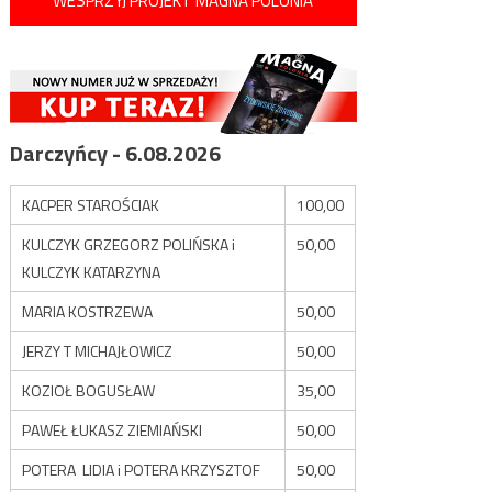
WESPRZYJ PROJEKT MAGNA POLONIA
Darczyńcy - 6.08.2026
KACPER STAROŚCIAK
100,00
KULCZYK GRZEGORZ POLIŃSKA i
50,00
KULCZYK KATARZYNA
MARIA KOSTRZEWA
50,00
JERZY T MICHAJŁOWICZ
50,00
KOZIOŁ BOGUSŁAW
35,00
PAWEŁ ŁUKASZ ZIEMIAŃSKI
50,00
POTERA LIDIA i POTERA KRZYSZTOF
50,00