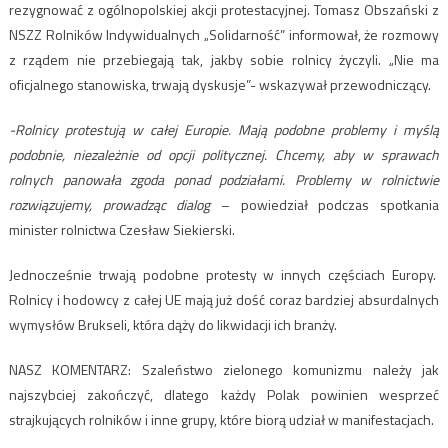
rezygnować z ogólnopolskiej akcji protestacyjnej. Tomasz Obszański z
NSZZ Rolników Indywidualnych „Solidarność” informował, że rozmowy
z rządem nie przebiegają tak, jakby sobie rolnicy życzyli. „Nie ma
oficjalnego stanowiska, trwają dyskusje”- wskazywał przewodniczący.
-Rolnicy protestują w całej Europie. Mają podobne problemy i myślą
podobnie, niezależnie od opcji politycznej. Chcemy, aby w sprawach
rolnych panowała zgoda ponad podziałami. Problemy w rolnictwie
rozwiązujemy, prowadząc dialog
– powiedział podczas spotkania
minister rolnictwa Czesław Siekierski.
Jednocześnie trwają podobne protesty w innych częściach Europy.
Rolnicy i hodowcy z całej UE mają już dość coraz bardziej absurdalnych
wymysłów Brukseli, która dąży do likwidacji ich branży.
NASZ KOMENTARZ: Szaleństwo zielonego komunizmu należy jak
najszybciej zakończyć, dlatego każdy Polak powinien wesprzeć
strajkujących rolników i inne grupy, które biorą udział w manifestacjach.