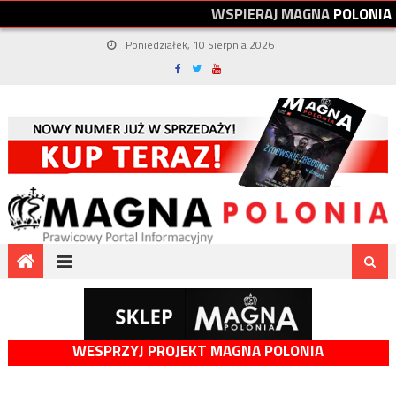
W
S
P
I
E
R
A
J
M
A
G
N
A
P
O
L
O
N
I
A
Poniedziałek, 10 Sierpnia 2026
WESPRZYJ PROJEKT MAGNA POLONIA