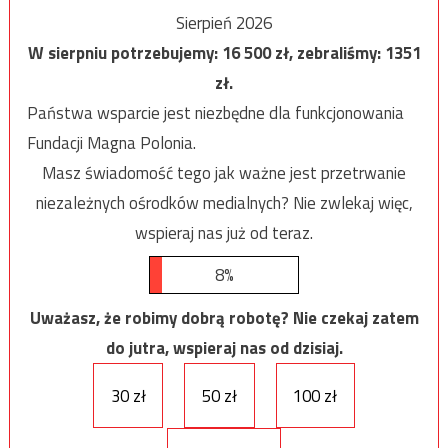
Sierpień 2026
W sierpniu potrzebujemy:
16 500
zł, zebraliśmy:
1351
zł.
Państwa wsparcie jest niezbędne dla funkcjonowania
Fundacji Magna Polonia.
Masz świadomość tego jak ważne jest przetrwanie
niezależnych ośrodków medialnych? Nie zwlekaj więc,
wspieraj nas już od teraz.
8%
Uważasz, że robimy dobrą robotę? Nie czekaj zatem
do jutra, wspieraj nas od dzisiaj.
30 zł
50 zł
100 zł