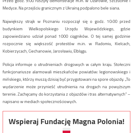
Przed godz. 9:00 ruszyły demonstracje m.in. w Ożarowie, Szczucinie i
Medyce. Na przejściu granicznym z Ukrainą podpalono bele siana.
Największy strajk w Poznaniu rozpoczął się o godz. 10:00 przed
budynkiem Wielkopolskiego Urzędu Wojewódzkiego, gdzie
zapowiedziano udział ponad 1000 ciągników. O tej samej godzinie
rozpocznie się większość protestów m.in. w Radomiu, Kielcach,
Kobierzycach, Ciechanowie, Jarosławiu, Elblągu.
Policja informuje o utrudnieniach drogowych w całym kraju. Stołeczni
funkcjonariusze alarmowali mieszkańców powiatów: legionowskiego i
mińskiego, którzy muszą dzisiaj być przygotowani na spore objazdy. „To
wydarzenie może przynieść utrudnienia na drogach na powyższym
terenie. Zachęcamy do korzystania z objazdów i tras alternatywnych” –
napisano w mediach społecznościowych.
Wspieraj Fundację Magna Polonia!