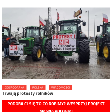
GOSPODARKA
POLSKA
WIADOMOŚCI
Trwają protesty rolników
PODOBA CI SIĘ TO CO ROBIMY? WESPRZYJ PROJEKT
MAGNA POLONIA!