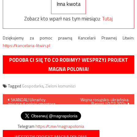
Inna kwota
Zobacz kto wparł nas tym miesiącu:
Tutaj
Dziękujemy za pomoc prawną Kancelarii Prawnej Litwin:
https://kancelaria-litwin.pl
PODOBA CI SIĘ TO CO ROBIMY? WESPRZYJ PROJEKT
MAGNA POLONIA!
Tagged
Gospodarka
,
Zieloni komuniści
Nawigacja
SKANDAL! Ukraińcy
Wojna rosyjsko-ukraińska.
Raport 10.02.2024
zniszczyli polski cmentarz
wpisu
wojskowy w Brodach
Telegram
https://t.me/magnapolonia