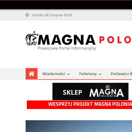
Sobota, 08 Sierpnia 2026
Wiadomości
Felietony
Patlewicz 
WESPRZYJ PROJEKT MAGNA POLONIA