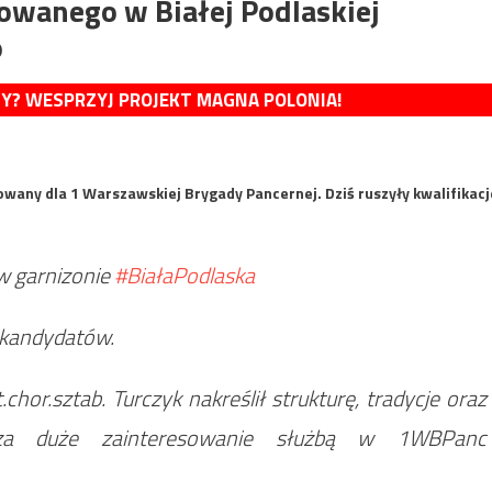
owanego w Białej Podlaskiej
o
MY? WESPRZYJ PROJEKT MAGNA POLONIA!
wany dla 1 Warszawskiej Brygady Pancernej. Dziś ruszyły kwalifikacj
 garnizonie
#BiałaPodlaska
⃣ kandydatów.
.chor.sztab. Turczyk nakreślił strukturę, tradycje oraz
za duże zainteresowanie służbą w 1WBPanc