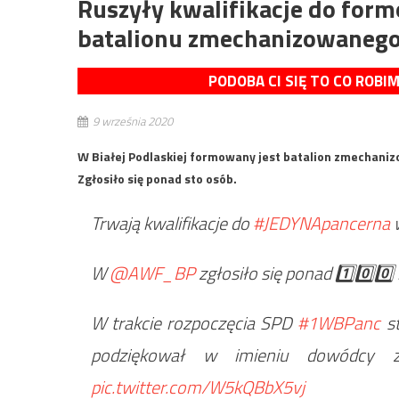
Ruszyły kwalifikacje do form
batalionu zmechanizowaneg
PODOBA CI SIĘ TO CO ROBI
9 września 2020
W Białej Podlaskiej formowany jest batalion zmechanizo
Zgłosiło się ponad sto osób.
Trwają kwalifikacje do
#JEDYNApancerna
w
W
@AWF_BP
zgłosiło się ponad 1️⃣0️⃣0️
W trakcie rozpoczęcia SPD
#1WBPanc
st
podziękował w imieniu dowódcy 
pic.twitter.com/W5kQBbX5vj