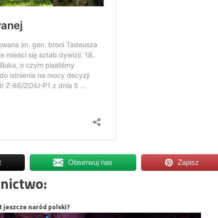
t
Obserwuj nas
Zapisz
nictwo:
t jeszcze naród polski?