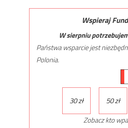
Wspieraj Fund
W sierpniu potrzebuje
Państwa wsparcie jest niezbędn
Polonia.
30 zł
50 zł
Zobacz kto wpa