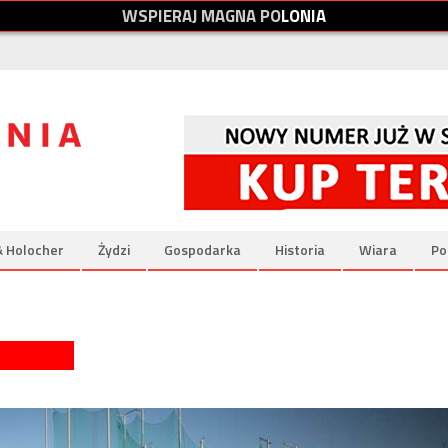
W
S
P
I
E
R
A
J
M
A
G
N
A
P
O
L
O
N
I
A
& Holocher
Żydzi
Gospodarka
Historia
Wiara
Po